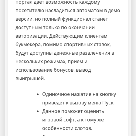
портал дает возможность каждому
посетителю насладиться автоматом в демо
версии, но полный функционал станет
доступным только по окончании
авторизации. Действующим клиентам
букмекера, помимо спортивных ставок,
будут доступны денежные развлечения в
нескольких режимах, прием и
использование бонусов, вывод
выигрышей.
Одиночное нажатие на кнопку
приведет к вызову меню Пуск.
Данное поможет оценить
игровой софт, а к тому же
особенности слотов.