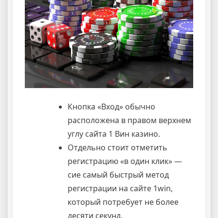
Кнопка «Вход» обычно
расположена в правом верхнем
углу сайта 1 Вин казино.
Отдельно стоит отметить
регистрацию «в один клик» —
сие самый быстрый метод
регистрации на сайте 1win,
который потребует не более
десяти секунд.