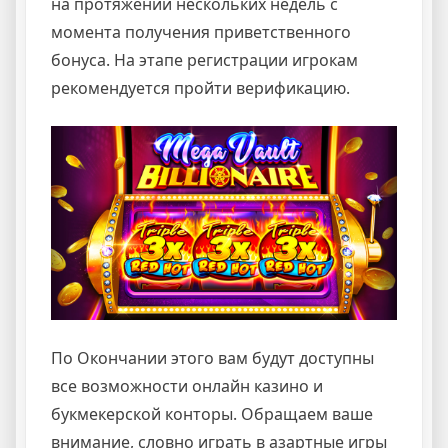
на протяжении нескольких недель с
момента получения приветственного
бонуса. На этапе регистрации игрокам
рекомендуется пройти верификацию.
По Окончании этого вам будут доступны
все возможности онлайн казино и
букмекерской конторы. Обращаем ваше
внимание, словно играть в азартные игры