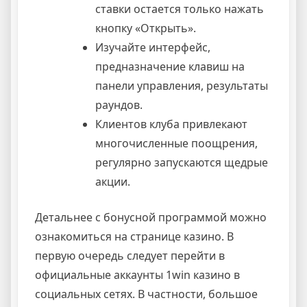
ставки остается только нажать
кнопку «Открыть».
Изучайте интерфейс,
предназначение клавиш на
панели управления, результаты
раундов.
Клиентов клуба привлекают
многочисленные поощрения,
регулярно запускаются щедрые
акции.
Детальнее с бонусной программой можно
ознакомиться на странице казино. В
первую очередь следует перейти в
официальные аккаунты 1win казино в
социальных сетях. В частности, большое