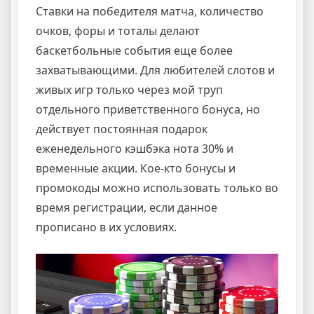
Ставки на победителя матча, количество
очков, форы и тоталы делают
баскетбольные события еще более
захватывающими. Для любителей слотов и
живых игр только через мой труп
отдельного приветственного бонуса, но
действует постоянная подарок
еженедельного кэшбэка нота 30% и
временные акции. Кое-кто бонусы и
промокоды можно использовать только во
время регистрации, если данное
прописано в их условиях.