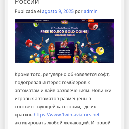
России
Publicada el
agosto 9, 2025
por
admin
Кроме того, регулярно обновляется софт,
подогревая интерес гемблеров к
автоматам и лайв развлечениям. Новинки
игровых автоматов размещены в
соответствующей категории, где их
краткое
https://www.1win-aviators.net
активировать любой желающий. Игровой