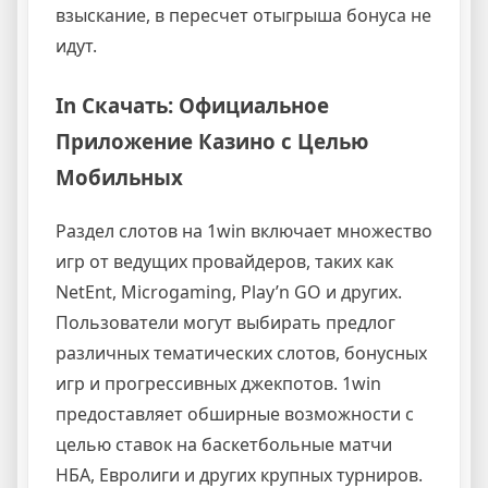
взыскание, в пересчет отыгрыша бонуса не
идут.
In Скачать: Официальное
Приложение Казино с Целью
Мобильных
Раздел слотов на 1win включает множество
игр от ведущих провайдеров, таких как
NetEnt, Microgaming, Play’n GO и других.
Пользователи могут выбирать предлог
различных тематических слотов, бонусных
игр и прогрессивных джекпотов. 1win
предоставляет обширные возможности с
целью ставок на баскетбольные матчи
НБА, Евролиги и других крупных турниров.