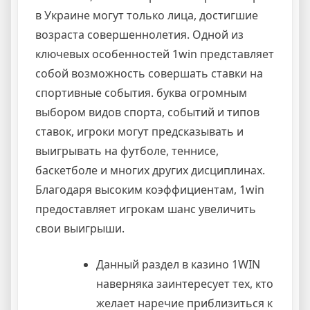
в Украине могут только лица, достигшие
возраста совершеннолетия. Одной из
ключевых особенностей 1win представляет
собой возможность совершать ставки на
спортивные события. буква огромным
выбором видов спорта, событий и типов
ставок, игроки могут предсказывать и
выигрывать на футболе, теннисе,
баскетболе и многих других дисциплинах.
Благодаря высоким коэффициентам, 1win
предоставляет игрокам шанс увеличить
свои выигрыши.
Данный раздел в казино 1WIN
наверняка заинтересует тех, кто
желает наречие приблизиться к