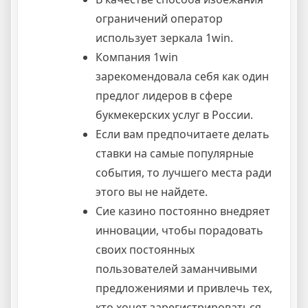
ограничений оператор
использует зеркала 1win.
Компания 1win
зарекомендовала себя как один
предлог лидеров в сфере
букмекерских услуг в России.
Если вам предпочитаете делать
ставки на самые популярные
события, то лучшего места ради
этого вы не найдете.
Сие казино постоянно внедряет
инновации, чтобы порадовать
своих постоянных
пользователей заманчивыми
предложениями и привлечь тех,
кто хочет зарегистрироваться.