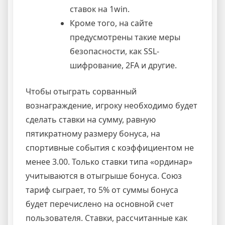
ставок на 1win.
Кроме того, на сайте
предусмотрены такие меры
безопасности, как SSL-
шифрование, 2FA и другие.
Чтобы отыграть сорванный
вознаграждение, игроку необходимо будет
сделать ставки на сумму, равную
пятикратному размеру бонуса, на
спортивные события с коэффициентом не
менее 3.00. Только ставки типа «ординар»
учитываются в отыгрыше бонуса. Союз
тариф сыграет, то 5% от суммы бонуса
будет перечислено на основной счет
пользователя. Ставки, рассчитанные как