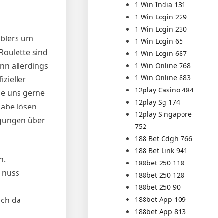
1 Win India 131
1 Win Login 229
1 Win Login 230
mblers um
1 Win Login 65
Roulette sind
1 Win Login 687
nn allerdings
1 Win Online 768
1 Win Online 883
zieller
12play Casino 484
ie uns gerne
12play Sg 174
gabe lösen
12play Singapore
egungen über
752
188 Bet Cdgh 766
188 Bet Link 941
n.
188bet 250 118
e nuss
188bet 250 128
188bet 250 90
188bet App 109
ich da
188bet App 813