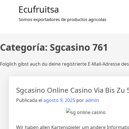
Saltar
Ecufruitsa
al
contenido
Somos exportadores de productos agricolas
Categoría:
Sgcasino 761
Folglich gibst auch du deine registrierte E-Mail-Adresse de
Sgcasino Online Casino Via Bis Zu
Publicada el
agosto 9, 2025
por
admin
Wir haben allen Kartenspieler um andere Informat