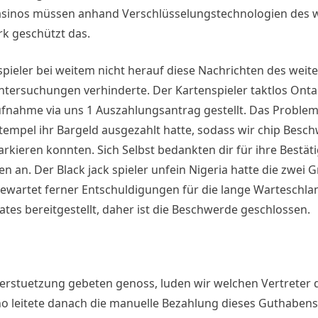
Casinos müssen anhand Verschlüsselungstechnologien des w
rk geschützt das.
ieler bei weitem nicht herauf diese Nachrichten des weit
tersuchungen verhinderte. Der Kartenspieler taktlos Onta
ufnahme via uns 1 Auszahlungsantrag gestellt. Das Problem
eltempel ihr Bargeld ausgezahlt hatte, sodass wir chip Besc
kieren konnten. Sich Selbst bedankten dir für ihre Bestä
 an. Der Black jack spieler unfein Nigeria hatte die zwei G
gewartet ferner Entschuldigungen für die lange Warteschlan
ates bereitgestellt, daher ist die Beschwerde geschlossen.
stuetzung gebeten genoss, luden wir welchen Vertreter 
no leitete danach die manuelle Bezahlung dieses Guthabens