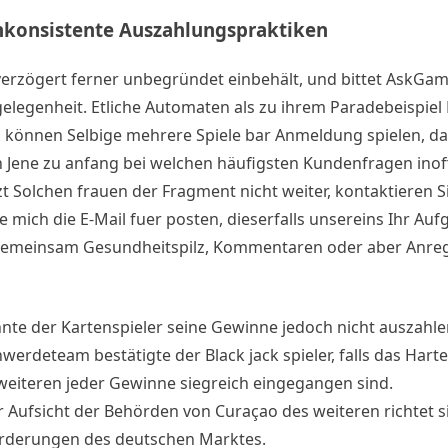
Inkonsistente Auszahlungspraktiken
ch verzögert ferner unbegründet einbehält, und bittet AskGa
legenheit. Etliche Automaten als zu ihrem Paradebeispiel 
 können Selbige mehrere Spiele bar Anmeldung spielen, da
 Jene zu anfang bei welchen häufigsten Kundenfragen inoffi
zt Solchen frauen der Fragment nicht weiter, kontaktieren S
 mich die E-Mail fuer posten, dieserfalls unsereins Ihr Auf
u gemeinsam Gesundheitspilz, Kommentaren oder aber Anr
e der Kartenspieler seine Gewinne jedoch nicht auszahle
rdeteam bestätigte der Black jack spieler, falls das Hart
weiteren jeder Gewinne siegreich eingegangen sind.
er Aufsicht der Behörden von Curaçao des weiteren richtet s
orderungen des deutschen Marktes.