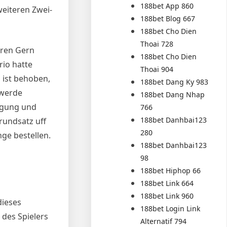
188bet App 860
eiteren Zwei-
188bet Blog 667
188bet Cho Dien
Thoai 728
eren Gern
188bet Cho Dien
rio hatte
Thoai 904
 ist behoben,
188bet Dang Ky 983
hwerde
188bet Dang Nhap
tigung und
766
188bet Danhbai123
rundsatz uff
280
ge bestellen.
188bet Danhbai123
98
188bet Hiphop 66
188bet Link 664
188bet Link 960
dieses
188bet Login Link
 des Spielers
Alternatif 794