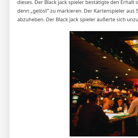
dieses. Der Black jack spieler bestätigte den Erhal
denn „gelöst“ zu markieren. Der Kartenspieler aus S
abzuheben. Der Black jack spieler äußerte sich unz