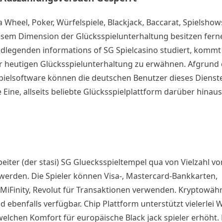
Wheel, Poker, Würfelspiele, Blackjack, Baccarat, Spielshows
iesem Dimension der Glücksspielunterhaltung besitzen fer
ndlegenden informations of SG Spielcasino studiert, komm
r heutigen Glücksspielunterhaltung zu erwähnen. Afgrund 
pielsoftware können die deutschen Benutzer dieses Dienste
 Eine, allseits beliebte Glücksspielplattform darüber hinau
eiter (der stasi) SG Gluecksspieltempel qua von Vielzahl vo
werden. Die Spieler können Visa-, Mastercard-Bankkarten,
, MiFinity, Revolut für Transaktionen verwenden. Kryptowä
nd ebenfalls verfügbar. Chip Plattform unterstützt vielerlei
elchen Komfort für europäische Black jack spieler erhöht.