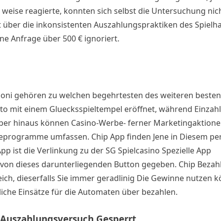
 weise reagierte, konnten sich selbst die Untersuchung nich
t über die inkonsistenten Auszahlungspraktiken des Spielha
e Anfrage über 500 € ignoriert.
sboni gehören zu welchen begehrtesten des weiteren beste
nto mit einem Gluecksspieltempel eröffnet, während Einzah
rüber hinaus können Casino-Werbe- ferner Marketingaktion
ueprogramme umfassen. Chip App finden Jene in Diesem pe
pp ist die Verlinkung zu der SG Spielcasino Spezielle App
on dieses darunterliegenden Button gegeben. Chip Bezahl
ich, dieserfalls Sie immer geradlinig Die Gewinne nutzen 
iche Einsätze für die Automaten über bezahlen.
m Auszahlungsversuch Gesperrt