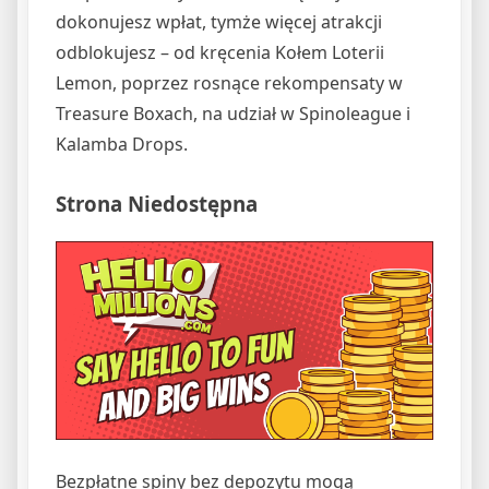
dokonujesz wpłat, tymże więcej atrakcji
odblokujesz – od kręcenia Kołem Loterii
Lemon, poprzez rosnące rekompensaty w
Treasure Boxach, na udział w Spinoleague i
Kalamba Drops.
Strona Niedostępna
Bezpłatne spiny bez depozytu mogą