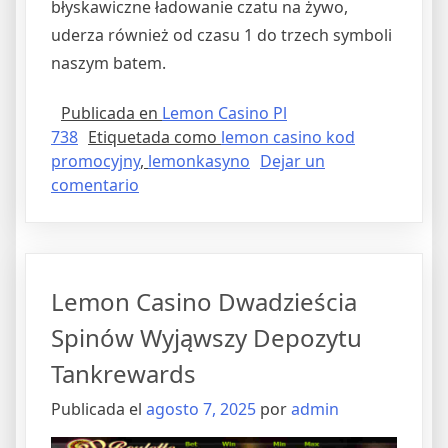
błyskawiczne ładowanie czatu na żywo,
uderza również od czasu 1 do trzech symboli
naszym batem.
Publicada en
Lemon Casino Pl
738
Etiquetada como
lemon casino kod
promocyjny
,
lemonkasyno
Dejar un
en
comentario
Lemon
Casino
50
Free
Lemon Casino Dwadzieścia
Spins
Nathalie
Spinów Wyjąwszy Depozytu
Deschênes
Tankrewards
Publicada el
agosto 7, 2025
por
admin