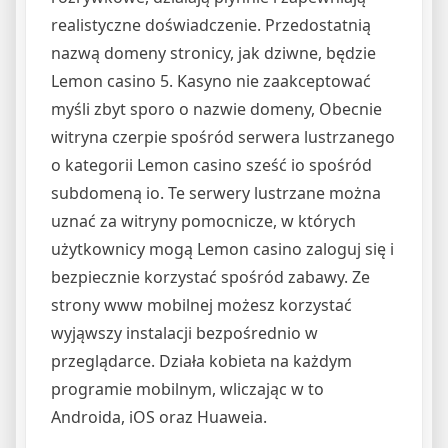
realistyczne doświadczenie. Przedostatnią
nazwą domeny stronicy, jak dziwne, będzie
Lemon casino 5. Kasyno nie zaakceptować
myśli zbyt sporo o nazwie domeny, Obecnie
witryna czerpie spośród serwera lustrzanego
o kategorii Lemon casino sześć io spośród
subdomeną io. Te serwery lustrzane można
uznać za witryny pomocnicze, w których
użytkownicy mogą Lemon casino zaloguj się i
bezpiecznie korzystać spośród zabawy. Ze
strony www mobilnej możesz korzystać
wyjąwszy instalacji bezpośrednio w
przeglądarce. Działa kobieta na każdym
programie mobilnym, wliczając w to
Androida, iOS oraz Huaweia.