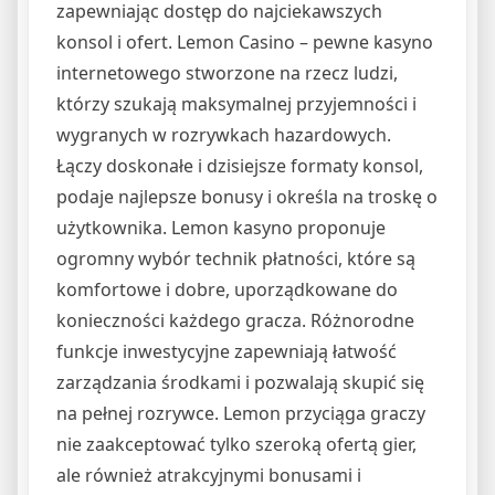
zapewniając dostęp do najciekawszych
konsol i ofert. Lemon Casino – pewne kasyno
internetowego stworzone na rzecz ludzi,
którzy szukają maksymalnej przyjemności i
wygranych w rozrywkach hazardowych.
Łączy doskonałe i dzisiejsze formaty konsol,
podaje najlepsze bonusy i określa na troskę o
użytkownika. Lemon kasyno proponuje
ogromny wybór technik płatności, które są
komfortowe i dobre, uporządkowane do
konieczności każdego gracza. Różnorodne
funkcje inwestycyjne zapewniają łatwość
zarządzania środkami i pozwalają skupić się
na pełnej rozrywce. Lemon przyciąga graczy
nie zaakceptować tylko szeroką ofertą gier,
ale również atrakcyjnymi bonusami i