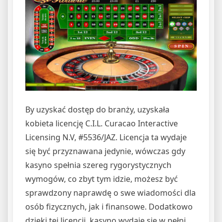
By uzyskać dostęp do branży, uzyskała
kobieta licencję C.I.L. Curacao Interactive
Licensing N.V, #5536/JAZ. Licencja ta wydaje
się być przyznawana jedynie, wówczas gdy
kasyno spełnia szereg rygorystycznych
wymogów, co zbyt tym idzie, możesz być
sprawdzony naprawdę o swe wiadomości dla
osób fizycznych, jak i finansowe. Dodatkowo
dzięki tej licencji, kasyno wydaje się w pełni