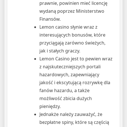
prawnie, powinien mieć licencję
wydaną poprzez Ministerstwo
Finansów.
Lemon casino słynie wraz z
interesujących bonusów, które
przyciągają zarówno świeżych,
jak i stałych graczy.
Lemon Casino jest to pewien wraz
z najskuteczniejszych portali
hazardowych, zapewniający
jakość i ekscytującą rozrywkę dla
fanów hazardu, a także
możliwość zbicia dużych
pieniędzy.
Jednakże należy zauważyć, że
bezpłatne spiny, które są częścią