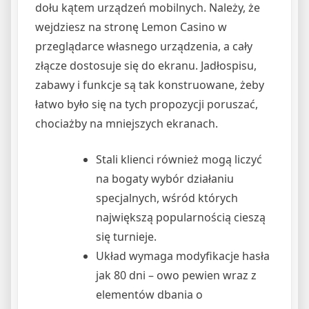
dołu kątem urządzeń mobilnych. Należy, że
wejdziesz na stronę Lemon Casino w
przeglądarce własnego urządzenia, a cały
złącze dostosuje się do ekranu. Jadłospisu,
zabawy i funkcje są tak konstruowane, żeby
łatwo było się na tych propozycji poruszać,
chociażby na mniejszych ekranach.
Stali klienci również mogą liczyć
na bogaty wybór działaniu
specjalnych, wśród których
największą popularnością cieszą
się turnieje.
Układ wymaga modyfikacje hasła
jak 80 dni – owo pewien wraz z
elementów dbania o