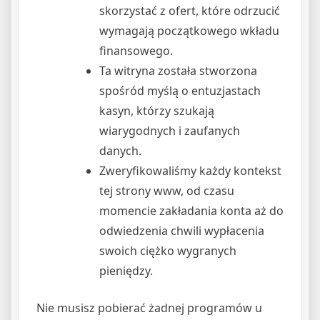
skorzystać z ofert, które odrzucić
wymagają początkowego wkładu
finansowego.
Ta witryna została stworzona
spośród myślą o entuzjastach
kasyn, którzy szukają
wiarygodnych i zaufanych
danych.
Zweryfikowaliśmy każdy kontekst
tej strony www, od czasu
momencie zakładania konta aż do
odwiedzenia chwili wypłacenia
swoich ciężko wygranych
pieniędzy.
Nie musisz pobierać żadnej programów u