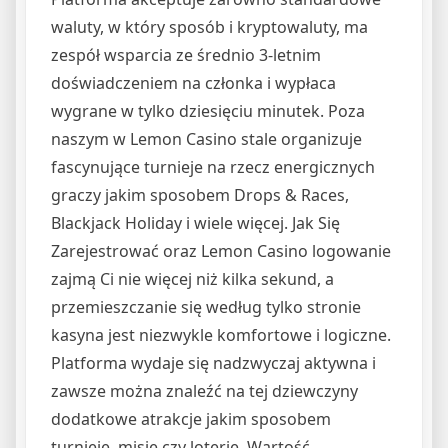
waluty, w który sposób i kryptowaluty, ma
zespół wsparcia ze średnio 3-letnim
doświadczeniem na członka i wypłaca
wygrane w tylko dziesięciu minutek. Poza
naszym w Lemon Casino stale organizuje
fascynujące turnieje na rzecz energicznych
graczy jakim sposobem Drops & Races,
Blackjack Holiday i wiele więcej. Jak Się
Zarejestrować oraz Lemon Casino logowanie
zajmą Ci nie więcej niż kilka sekund, a
przemieszczanie się według tylko stronie
kasyna jest niezwykle komfortowe i logiczne.
Platforma wydaje się nadzwyczaj aktywna i
zawsze można znaleźć na tej dziewczyny
dodatkowe atrakcje jakim sposobem
turnieje, misje czy loterie. Wartość