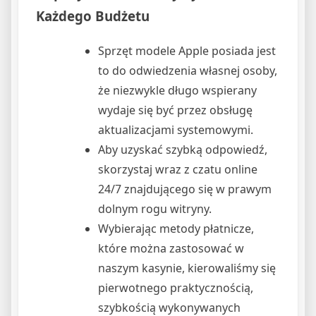
Każdego Budżetu
Sprzęt modele Apple posiada jest
to do odwiedzenia własnej osoby,
że niezwykle długo wspierany
wydaje się być przez obsługę
aktualizacjami systemowymi.
Aby uzyskać szybką odpowiedź,
skorzystaj wraz z czatu online
24/7 znajdującego się w prawym
dolnym rogu witryny.
Wybierając metody płatnicze,
które można zastosować w
naszym kasynie, kierowaliśmy się
pierwotnego praktycznością,
szybkością wykonywanych