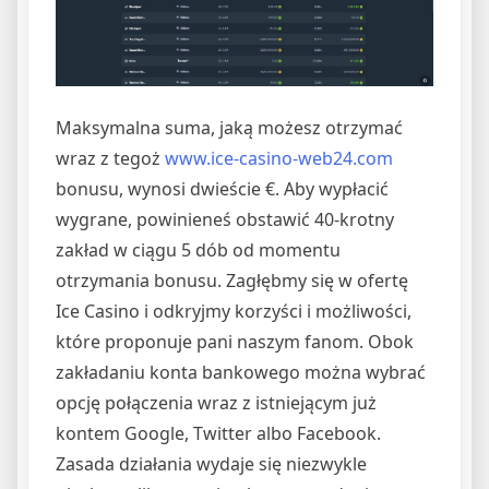
Maksymalna suma, jaką możesz otrzymać
wraz z tegoż
www.ice-casino-web24.com
bonusu, wynosi dwieście €. Aby wypłacić
wygrane, powinieneś obstawić 40-krotny
zakład w ciągu 5 dób od momentu
otrzymania bonusu. Zagłębmy się w ofertę
Ice Casino i odkryjmy korzyści i możliwości,
które proponuje pani naszym fanom. Obok
zakładaniu konta bankowego można wybrać
opcję połączenia wraz z istniejącym już
kontem Google, Twitter albo Facebook.
Zasada działania wydaje się niezwykle