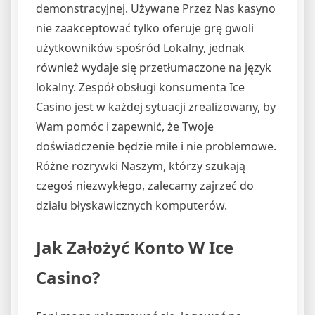
demonstracyjnej. Używane Przez Nas kasyno
nie zaakceptować tylko oferuje grę gwoli
użytkowników spośród Lokalny, jednak
również wydaje się przetłumaczone na język
lokalny. Zespół obsługi konsumenta Ice
Casino jest w każdej sytuacji zrealizowany, by
Wam pomóc i zapewnić, że Twoje
doświadczenie będzie miłe i nie problemowe.
Różne rozrywki Naszym, którzy szukają
czegoś niezwykłego, zalecamy zajrzeć do
działu błyskawicznych komputerów.
Jаk Zаłоżуć Kоntо W Iсе
Саsinо?