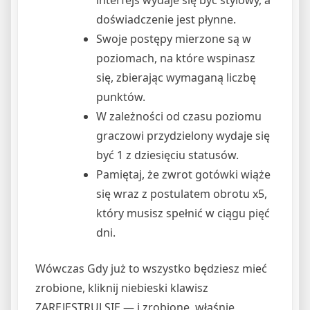
interfejs wydaje się być stylowy, a
doświadczenie jest płynne.
Swoje postępy mierzone są w
poziomach, na które wspinasz
się, zbierając wymaganą liczbę
punktów.
W zależności od czasu poziomu
graczowi przydzielony wydaje się
być 1 z dziesięciu statusów.
Pamiętaj, że zwrot gotówki wiąże
się wraz z postulatem obrotu x5,
który musisz spełnić w ciągu pięć
dni.
Wówczas Gdy już to wszystko będziesz mieć
zrobione, kliknij niebieski klawisz
ZAREJESTRUJ SIĘ — i zrobione, właśnie