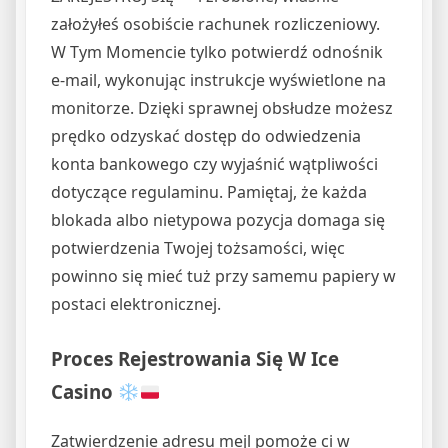
założyłeś osobiście rachunek rozliczeniowy.
W Tym Momencie tylko potwierdź odnośnik
e-mail, wykonując instrukcje wyświetlone na
monitorze. Dzięki sprawnej obsłudze możesz
prędko odzyskać dostęp do odwiedzenia
konta bankowego czy wyjaśnić wątpliwości
dotyczące regulaminu. Pamiętaj, że każda
blokada albo nietypowa pozycja domaga się
potwierdzenia Twojej tożsamości, więc
powinno się mieć tuż przy samemu papiery w
postaci elektronicznej.
Proces Rejestrowania Się W Ice
Casino
Zatwierdzenie adresu mejl pomoże ci w