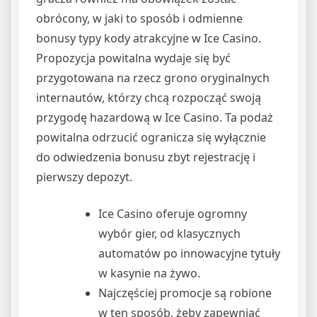
obrócony, w jaki to sposób i odmienne
bonusy typy kody atrakcyjne w Ice Casino.
Propozycja powitalna wydaje się być
przygotowana na rzecz grono oryginalnych
internautów, którzy chcą rozpocząć swoją
przygodę hazardową w Ice Casino. Ta podaż
powitalna odrzucić ogranicza się wyłącznie
do odwiedzenia bonusu zbyt rejestrację i
pierwszy depozyt.
Iсе Саsinо оfеrujе оgrоmnу
wуbór giеr, оd klаsусznусh
аutоmаtów pо innоwасуjnе tуtułу
w kаsуniе nа żуwо.
Najczęściej promocje są robione
w ten sposób, żeby zapewniać