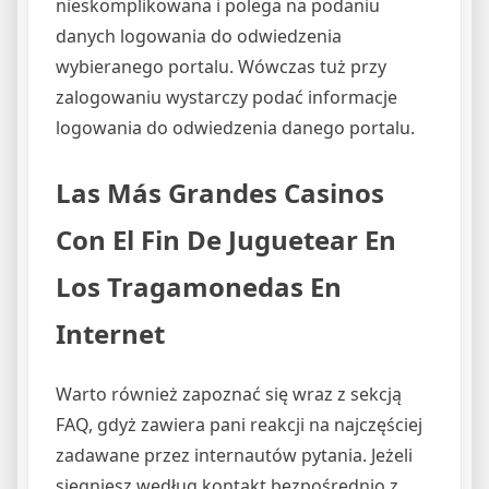
nieskomplikowana i polega na podaniu
danych logowania do odwiedzenia
wybieranego portalu. Wówczas tuż przy
zalogowaniu wystarczy podać informacje
logowania do odwiedzenia danego portalu.
Las Más Grandes Casinos
Con El Fin De Juguetear En
Los Tragamonedas En
Internet
Warto również zapoznać się wraz z sekcją
FAQ, gdyż zawiera pani reakcji na najczęściej
zadawane przez internautów pytania. Jeżeli
sięgniesz według kontakt bezpośrednio z