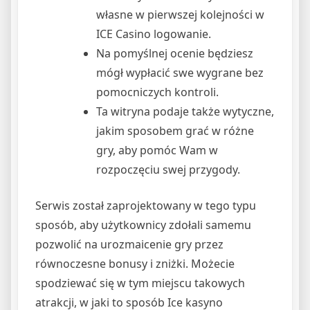
własne w pierwszej kolejności w
ICE Casino logowanie.
Na pomyślnej ocenie będziesz
mógł wypłacić swe wygrane bez
pomocniczych kontroli.
Ta witryna podaje także wytyczne,
jakim sposobem grać w różne
gry, aby pomóc Wam w
rozpoczęciu swej przygody.
Serwis został zaprojektowany w tego typu
sposób, aby użytkownicy zdołali samemu
pozwolić na urozmaicenie gry przez
równoczesne bonusy i zniżki. Możecie
spodziewać się w tym miejscu takowych
atrakcji, w jaki to sposób Ice kasyno