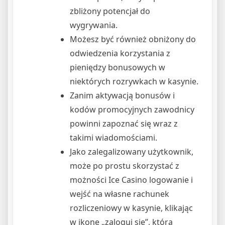
zbliżony potencjał do
wygrywania.
Możesz być również obniżony do
odwiedzenia korzystania z
pieniędzy bonusowych w
niektórych rozrywkach w kasynie.
Zanim aktywacją bonusów i
kodów promocyjnych zawodnicy
powinni zapoznać się wraz z
takimi wiadomościami.
Jako zalegalizowany użytkownik,
może po prostu skorzystać z
możności Ice Casino logowanie i
wejść na własne rachunek
rozliczeniowy w kasynie, klikając
w ikonę „zaloguj się”, która