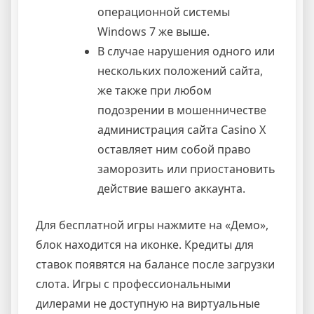
операционной системы
Windows 7 же выше.
В случае нарушения одного или
нескольких положений сайта,
же также при любом
подозрении в мошенничестве
администрация сайта Casino X
оставляет ним собой право
заморозить или приостановить
действие вашего аккаунта.
Для бесплатной игры нажмите на «Демо»,
блок находится на иконке. Кредиты для
ставок появятся на балансе после загрузки
слота. Игры с профессиональными
дилерами не доступную на виртуальные