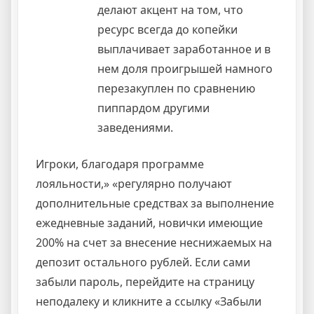
делают акцент на том, что
ресурс всегда до копейки
выплачивает заработанное и в
нем доля проигрышей намного
перезакуплен по сравнению
пиппардом другими
заведениями.
Игроки, благодаря программе
лояльности,» «регулярно получают
дополнительные средствах за выполнение
ежедневные заданий, новички имеющие
200% на счет за внесение неснижаемых на
депозит остального рублей. Если сами
забыли пароль, перейдите на страницу
неподалеку и кликните а ссылку «Забыли