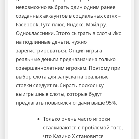
невозможно выбрать один одним ранее
созданных аккаунтов в социальных сетях –
Facebook, Гугл плюс, Яндекс, Мэйл ру,
Одноклассники. Этого сыграть в слоты Икс
на подлинные деньги, нужно
зарегистрироваться. Опция игры а
реальные деньги предназначена только
совершеннолетним игрокам. Поэтому при
выбор слота для запуска на реальные
ставки следует выбирать поскольку
выигрышные слоты, которые будут
предлагать повысился отдачи выше 95%.
Только очень часто игроки
сталкиваются с проблемой того,
что Казино Х становится