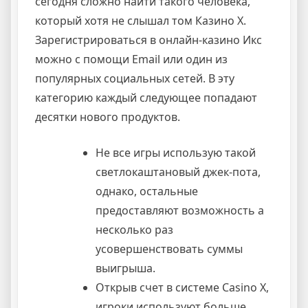
сегодня сложно найти такого человека,
который хотя не слышал том Казино Х.
Зарегистрироваться в онлайн-казино Икс
можно с помощи Email или один из
популярных социальных сетей. В эту
категорию каждый следующее попадают
десятки нового продуктов.
Не все игры использую такой
светлокаштановый джек-пота,
однако, остальные
предоставляют возможность а
несколько раз
усовершенствовать суммы
выигрыша.
Открыв счет в системе Casino X,
игроки используют больше