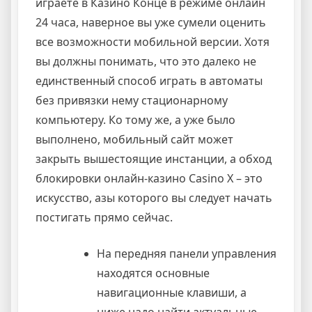
играете в Казино Конце в режиме онлайн
24 часа, наверное вы уже сумели оценить
все возможности мобильной версии. Хотя
вы должны понимать, что это далеко не
единственный способ играть в автоматы
без привязки нему стационарному
компьютеру. Ко тому же, а уже было
выполнено, мобильный сайт может
закрыть вышестоящие инстанции, а обход
блокировки онлайн-казино Casino X – это
искусство, азы которого вы следует начать
постигать прямо сейчас.
На передняя панели управления
находятся основные
навигационные клавиши, а