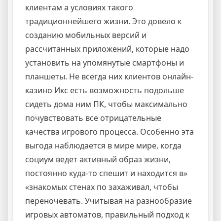
клиентам а условиях такого
традиционнейшего жизни. Это довело к
созданию мобильных версий и
рассчитанных приложений, которые надо
установить на упомянутые смартфоны и
планшеты. Не всегда них клиентов онлайн-
казино Икс есть возможность подольше
сидеть дома ним ПК, чтобы максимально
почувствовать все отрицательные
качества игрового процесса. Особенно эта
выгода наблюдается в мире мире, когда
социум ведет активный образ жизни,
постоянно куда-то спешит и находится в»
«знакомых стенах по захаживал, чтобы
переночевать. Учитывая на разнообразие
игровых автоматов, правильный подход к