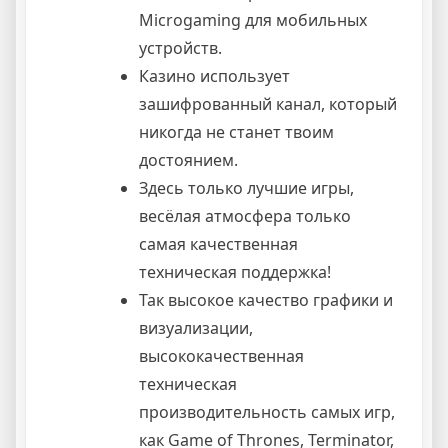
Microgaming для мобильных
устройств.
Казино использует
зашифрованный канал, который
никогда не станет твоим
достоянием.
Здесь только лучшие игры,
весёлая атмосфера только
самая качественная
техническая поддержка!
Так высокое качество графики и
визуализации,
высококачественная
техническая
производительность самых игр,
как Game of Thrones, Terminator,