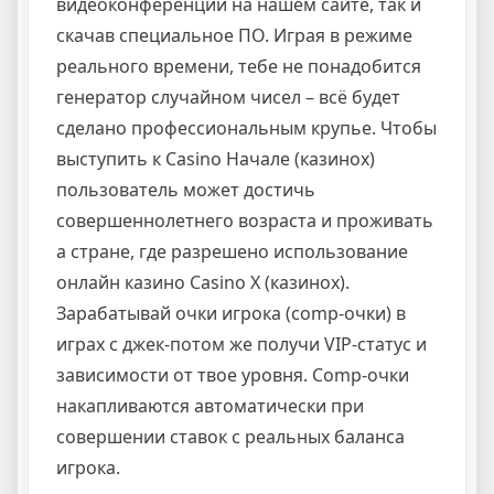
видеоконференции на нашем сайте, так и
скачав специальное ПО. Играя в режиме
реального времени, тебе не понадобится
генератор случайном чисел – всё будет
сделано профессиональным крупье. Чтобы
выступить к Casino Начале (казинох)
пользователь может достичь
совершеннолетнего возраста и проживать
а стране, где разрешено использование
онлайн казино Casino Х (казинох).
Зарабатывай очки игрока (comp-очки) в
играх с джек-потом же получи VIP-статус и
зависимости от твое уровня. Comp-очки
накапливаются автоматически при
совершении ставок с реальных баланса
игрока.