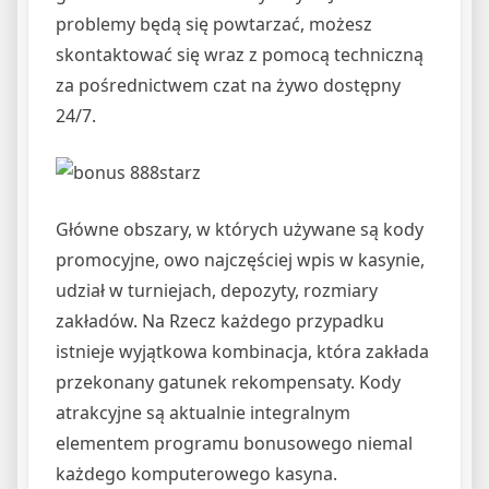
problemy będą się powtarzać, możesz
skontaktować się wraz z pomocą techniczną
za pośrednictwem czat na żywo dostępny
24/7.
Główne obszary, w których używane są kody
promocyjne, owo najczęściej wpis w kasynie,
udział w turniejach, depozyty, rozmiary
zakładów. Na Rzecz każdego przypadku
istnieje wyjątkowa kombinacja, która zakłada
przekonany gatunek rekompensaty. Kody
atrakcyjne są aktualnie integralnym
elementem programu bonusowego niemal
każdego komputerowego kasyna.