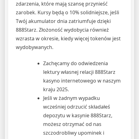
zdarzenia, które mają szansę przynieść
zarobek. Kursy będą o 10% solidniejsze, jeśli
Twój akumulator dnia zatriumfuje dzięki
888Starz. Złożoność wydobycia również
wzrasta w okresie, kiedy więcej tokenów jest
wydobywanych.
Zachęcamy do odwiedzenia
lektury własnej relacji 888Starz
kasyno internetowego w naszym
kraju 2025.
Jeśli w żadnym wypadku
wcześniej odrzucić składałeś
depozytu w kasynie 888Starz,
możesz otrzymać od nas
szczodrobliwy upominek i