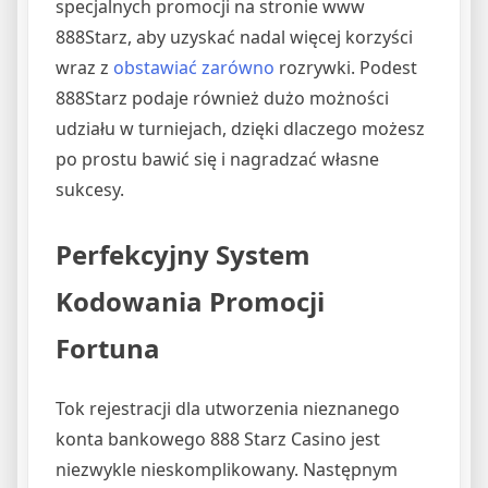
specjalnych promocji na stronie www
888Starz, aby uzyskać nadal więcej korzyści
wraz z
obstawiać zarówno
rozrywki. Podest
888Starz podaje również dużo możności
udziału w turniejach, dzięki dlaczego możesz
po prostu bawić się i nagradzać własne
sukcesy.
Perfekcyjny System
Kodowania Promocji
Fortuna
Tok rejestracji dla utworzenia nieznanego
konta bankowego 888 Starz Casino jest
niezwykle nieskomplikowany. Następnym