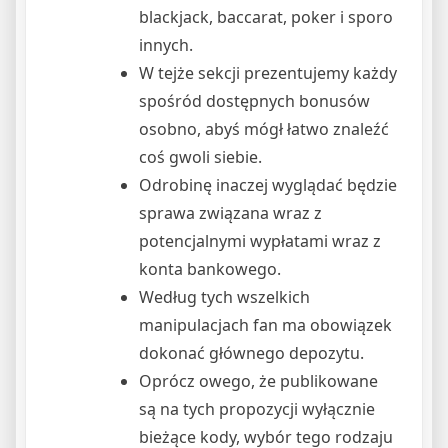
blackjack, baccarat, poker i sporo
innych.
W tejże sekcji prezentujemy każdy
spośród dostępnych bonusów
osobno, abyś mógł łatwo znaleźć
coś gwoli siebie.
Odrobinę inaczej wyglądać będzie
sprawa związana wraz z
potencjalnymi wypłatami wraz z
konta bankowego.
Według tych wszelkich
manipulacjach fan ma obowiązek
dokonać głównego depozytu.
Oprócz owego, że publikowane
są na tych propozycji wyłącznie
bieżące kody, wybór tego rodzaju