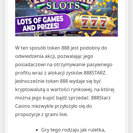
W ten sposób token 888 jest podobny do
odwiedzenia akcji, pozwalając jego
posiadaczowi na otrzymywanie pasywnego
profitu wraz z alokacji zysków 888STARZ.
Jednocześnie token 888 wydaje się być
kryptowalutą o wartości rynkowej, na której
można jego kupić bądź sprzedać. 888Starz
Casino niezwykle przyłożyło się do
propozycje z grami live.
Gry tego rodzaju jak ruletka,