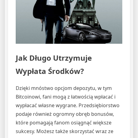
Jak Długo Utrzymuje
Wypłata Środków?
Dzięki mnóstwo opcjom depozytu, w tym
Bitcoinowi, fani mogą z łatwością wpłacać i
wypłacać własne wygrane. Przedsiębiorstwo
podaje również ogromny obręb bonusów,
które pomagają fanom osiągnąć większe
sukcesy. Możesz także skorzystać wraz ze