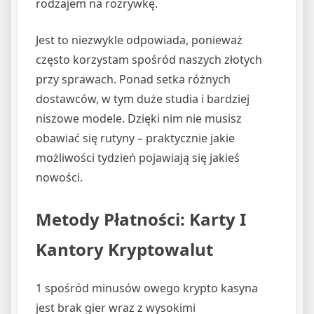
rodzajem na rozrywkę.
Jest to niezwykle odpowiada, ponieważ
często korzystam spośród naszych złotych
przy sprawach. Ponad setka różnych
dostawców, w tym duże studia i bardziej
niszowe modele. Dzięki nim nie musisz
obawiać się rutyny – praktycznie jakie
możliwości tydzień pojawiają się jakieś
nowości.
Metody Płatności: Karty I
Kantory Kryptowalut
1 spośród minusów owego krypto kasyna
jest brak gier wraz z wysokimi