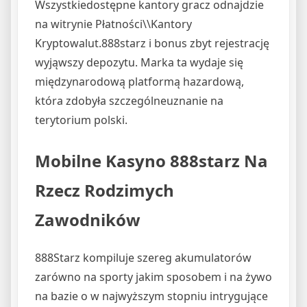
Wszystkiedostępne kantory gracz odnajdzie
na witrynie Płatności\\Kantory
Kryptowalut.888starz i bonus zbyt rejestrację
wyjąwszy depozytu. Marka ta wydaje się
międzynarodową platformą hazardową,
która zdobyła szczególneuznanie na
terytorium polski.
Mobilne Kasyno 888starz Na
Rzecz Rodzimych
Zawodników
888Starz kompiluje szereg akumulatorów
zarówno na sporty jakim sposobem i na żywo
na bazie o w najwyższym stopniu intrygujące