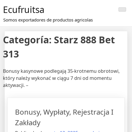
Saltar
Ecufruitsa
al
contenido
Somos exportadores de productos agricolas
Categoría:
Starz 888 Bet
313
Bonusy kasynowe podlegają 35-krotnemu obrotowi,
który należy wykonać w ciągu 7 dni od momentu
aktywacji. –
Bonusy, Wypłaty, Rejestracja I
Zakłady