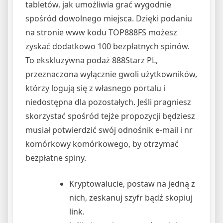
tabletów, jak umożliwia grać wygodnie
spośród dowolnego miejsca. Dzięki podaniu
na stronie www kodu TOP888FS możesz
zyskać dodatkowo 100 bezpłatnych spinów.
To ekskluzywna podaż 888Starz PL,
przeznaczona wyłącznie gwoli użytkowników,
którzy logują się z własnego portalu i
niedostępna dla pozostałych. Jeśli pragniesz
skorzystać spośród tejże propozycji będziesz
musiał potwierdzić swój odnośnik e-mail i nr
komórkowy komórkowego, by otrzymać
bezpłatne spiny.
Kryptowalucie, postaw na jedną z
nich, zeskanuj szyfr bądź skopiuj
link.