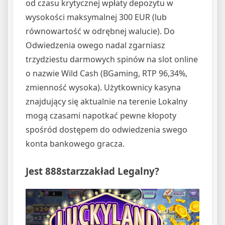
od czasu krytycznej wpłaty depozytu w
wysokości maksymalnej 300 EUR (lub
równowartość w odrębnej walucie). Do
Odwiedzenia owego nadal zgarniasz
trzydziestu darmowych spinów na slot online
o nazwie Wild Cash (BGaming, RTP 96,34%,
zmienność wysoka). Użytkownicy kasyna
znajdujący się aktualnie na terenie Lokalny
mogą czasami napotkać pewne kłopoty
spośród dostępem do odwiedzenia swego
konta bankowego gracza.
Jest 888starzzakład Legalny?