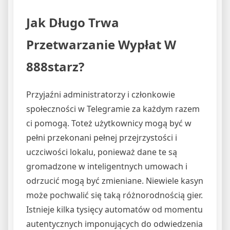
Jak Długo Trwa
Przetwarzanie Wypłat W
888starz?
Przyjaźni administratorzy i członkowie
społeczności w Telegramie za każdym razem
ci pomogą. Toteż użytkownicy mogą być w
pełni przekonani pełnej przejrzystości i
uczciwości lokalu, ponieważ dane te są
gromadzone w inteligentnych umowach i
odrzucić mogą być zmieniane. Niewiele kasyn
może pochwalić się taką różnorodnością gier.
Istnieje kilka tysięcy automatów od momentu
autentycznych imponujących do odwiedzenia