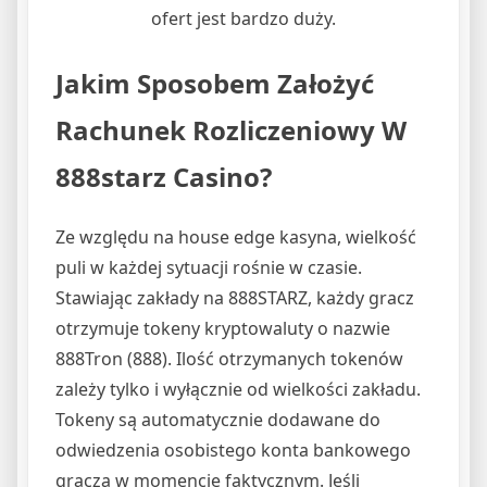
ofert jest bardzo duży.
Jakim Sposobem Założyć
Rachunek Rozliczeniowy W
888starz Casino?
Ze względu na house edge kasyna, wielkość
puli w każdej sytuacji rośnie w czasie.
Stawiając zakłady na 888STARZ, każdy gracz
otrzymuje tokeny kryptowaluty o nazwie
888Tron (888). Ilość otrzymanych tokenów
zależy tylko i wyłącznie od wielkości zakładu.
Tokeny są automatycznie dodawane do
odwiedzenia osobistego konta bankowego
gracza w momencie faktycznym. Jeśli