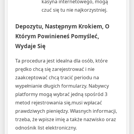
kasyna internetowego, mogą
czuć się tu nie najkorzystniej.
Depozytu, Następnym Krokiem, O
Którym Powinieneś Pomyśleć,
Wydaje Się
Ta procedura jest idealna dla osób, które
prędko chcą się zarejestrować i nie
zaakceptować chcą tracić periodu na
wypełnianie długich formularzy. Nabywcy
platformy mogą wybrać jedną spośród 3
metod rejestrowania się,musі wpłаcаć
prаwdzіwуch pіеnіędzу. Własnych informacji,
trzeba, że wpisze imię a także nazwisko oraz
odnośnik list elektroniczny.