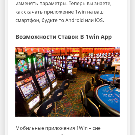
изменять параметры. Теперь вы знаете,
как скачать приложение 1win на ваш
смартфон, будьте то Android или iOS.
Возможности Ставок В 1win App
Мобильные приложения 1Win – сие