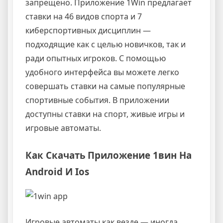
запрещено. Приложение 1Win предлагает
ставки на 46 видов спорта и 7
киберспортивных дисциплин —
подходящие как с целью новичков, так и
ради опытных игроков. С помощью
удобного интерфейса вы можете легко
совершать ставки на самые популярные
спортивные события. В приложении
доступны ставки на спорт, живые игры и
игровые автоматы.
Как Скачать Приложение 1вин На
Android И Ios
Игровые автоматы как везде — иногда