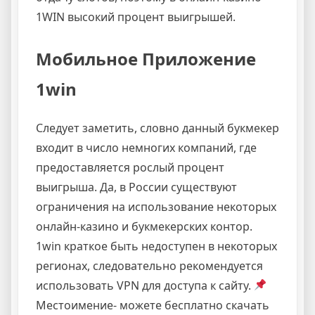
1WIN высокий процент выигрышей.
Мобильное Приложение
1win
Следует заметить, словно данный букмекер
входит в число немногих компаний, где
предоставляется рослый процент
выигрыша. Да, в России существуют
ограничения на использование некоторых
онлайн-казино и букмекерских контор.
1win краткое быть недоступен в некоторых
регионах, следовательно рекомендуется
использовать VPN для доступа к сайту.
Местоимение- можете бесплатно скачать