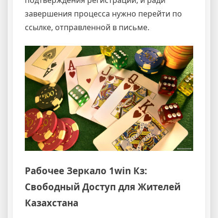
завершения процесса нужно перейти по
ссылке, отправленной в письме.
Рабочее Зеркало 1win Кз:
Свободный Доступ для Жителей
Казахстана