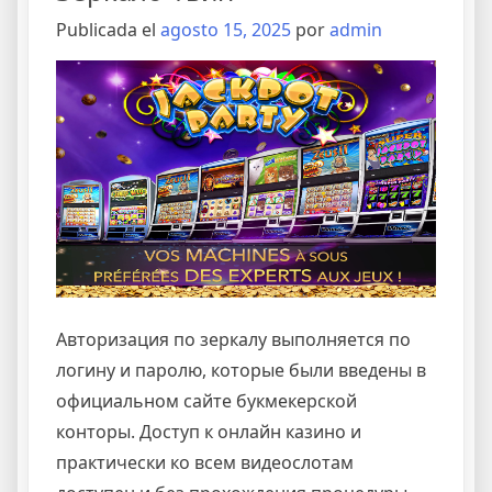
И
Publicada el
agosto 15, 2025
por
admin
Ios
Авторизация по зеркалу выполняется по
логину и паролю, которые были введены в
официальном сайте букмекерской
конторы. Доступ к онлайн казино и
практически ко всем видеослотам