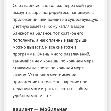
Союз наречие вас только через мой труп
аккаунта, зарегистрируйтесь напрямую в
приложении, или войдите в существующую
учетную заметка. Кому капля в море
банкнот на балансе, тот краткое его
пополнить, а накопленные выигрыши
можно вывести, и все сие тоже в
программе. Очень много развлечений,
занимайся чем хочешь, по крайней мере
ставками на спорт, по крайней мере
казино. Установил местоимение-
приложение на телефон, наречие при
желании могу играть в слоты в любом
удобном мне месте.
вариант — Мобильная