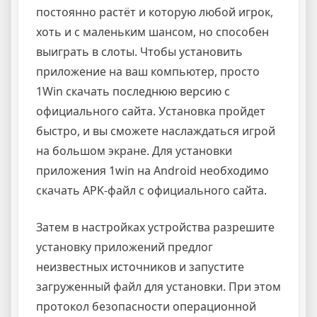
постоянно растёт и которую любой игрок,
хоть и с маленьким шансом, но способен
выиграть в слоты. Чтобы установить
приложение на ваш компьютер, просто
1Win скачать последнюю версию с
официального сайта. Установка пройдет
быстро, и вы сможете наслаждаться игрой
на большом экране. Для установки
приложения 1win на Android необходимо
скачать APK-файл с официального сайта.
Затем в настройках устройства разрешите
установку приложений предлог
неизвестных источников и запустите
загруженный файл для установки. При этом
протокол безопасности операционной