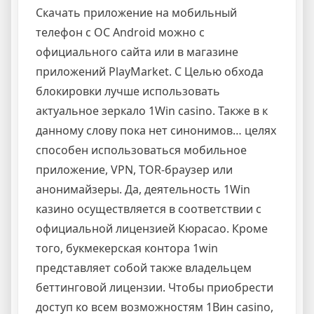
Скачать приложение на мобильный
телефон с ОС Android можно с
официального сайта или в магазине
приложений PlayMarket. С Целью обхода
блокировки лучше использовать
актуальное зеркало 1Win casino. Также в к
данному слову пока нет синонимов… целях
способен использоваться мобильное
приложение, VPN, TOR-браузер или
анонимайзеры. Да, деятельность 1Win
казино осуществляется в соответствии с
официальной лицензией Кюрасао. Кроме
того, букмекерская контора 1win
представляет собой также владельцем
беттинговой лицензии. Чтобы приобрести
доступ ко всем возможностям 1Вин casino,