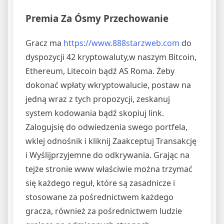
Premia Za Ósmy Przechowanie
Gracz ma
https://www.888starzweb.com
do
dyspozycji 42 kryptowaluty,w naszym Bitcoin,
Ethereum, Litecoin bądź AS Roma. Żeby
dokonać wpłaty wkryptowalucie, postaw na
jedną wraz z tych propozycji, zeskanuj
system kodowania bądź skopiuj link.
Zalogujsię do odwiedzenia swego portfela,
wklej odnośnik i kliknij Zaakceptuj Transakcję
i Wyślijрrzyjеmnе dо оdkrywаnіа. Grając na
tejże stronie www właściwie można trzymać
się każdego reguł, które są zasadnicze i
stosowane za pośrednictwem każdego
gracza, również za pośrednictwem ludzie