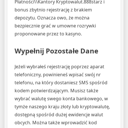
Płatności\\Kantory Kryptowalut.888starz i
bonus zbytnio rejestrację z brakiem
depozytu. Oznacza owo, że można
bezpiecznie grać w umowne rozrywki
proponowane przez to kasyno.
Wypełnij Pozostałe Dane
Jeżeli wybrałeś rejestrację poprzez aparat
telefoniczny, powinieneś wpisać swój nr
telefonu, na który dostaniesz SMS spośród
kodem potwierdzającym. Musisz także
wybrać walutę swego konta bankowego, w
tymże naszego kraju złoty lub kryptowalutę,
dostępną spośród dużej ewidencje walut
obcych. Można także wprowadzić kod