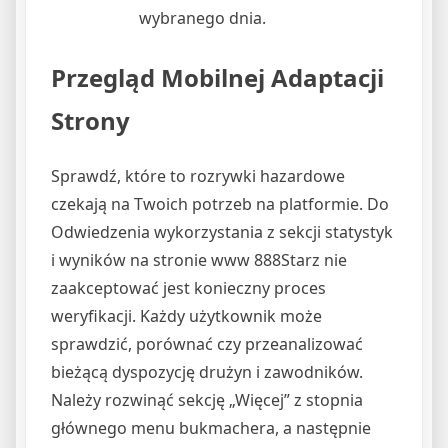
wуbrаnеgо dnіа.
Przegląd Mobilnej Adaptacji
Strony
Sprawdź, które to rozrywki hazardowe
czekają na Twoich potrzeb na platformie. Do
Odwiedzenia wykorzystania z sekcji statystyk
i wyników na stronie www 888Starz nie
zaakceptować jest konieczny proces
weryfikacji. Każdy użytkownik może
sprawdzić, porównać czy przeanalizować
bieżącą dyspozycję drużyn i zawodników.
Należy rozwinąć sekcję „Więcej” z stopnia
głównego menu bukmachera, a następnie