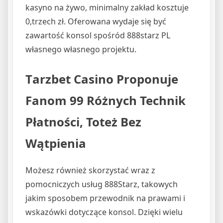
kasyno na żywo, minimalny zakład kosztuje
0,trzech zł. Oferowana wydaje się być
zawartość konsol spośród 888starz PL
własnego własnego projektu.
Tаrzbеt Casinо Proponuje
Fanom 99 Różnych Technik
Płatności, Toteż Bez
Wątpienia
Możesz również skorzystać wraz z
pomocniczych usług 888Starz, takowych
jakim sposobem przewodnik na prawami i
wskazówki dotyczące konsol. Dzięki wielu