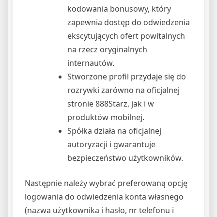
kodowania bonusowy, który
zapewnia dostęp do odwiedzenia
ekscytujących ofert powitalnych
na rzecz oryginalnych
internautów.
Stworzone profil przydaje się do
rozrywki zarówno na oficjalnej
stronie 888Starz, jak i w
produktów mobilnej.
Spółka działa na oficjalnej
autoryzacji i gwarantuje
bezpieczeństwo użytkowników.
Następnie należy wybrać preferowaną opcję
logowania do odwiedzenia konta własnego
(nazwa użytkownika i hasło, nr telefonu i