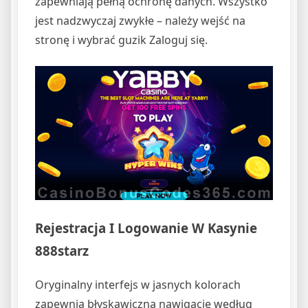
zapewniają pełną ochronę danych. Wszystko
jest nadzwyczaj zwykłe – należy wejść na
stronę i wybrać guzik Zaloguj się.
Rejestracja I Logowanie W Kasynie
888starz
Oryginalny interfejs w jasnych kolorach
zapewnia błyskawiczną nawigację według