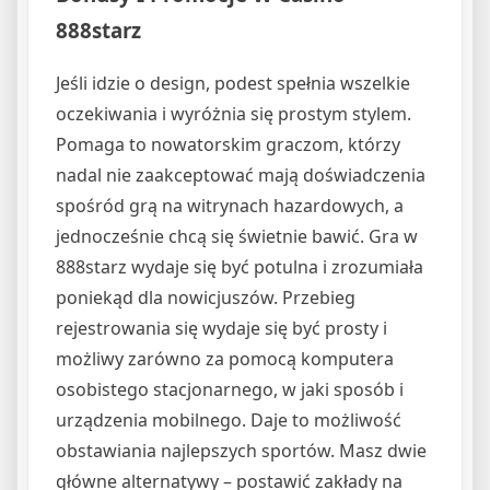
888starz
Jeśli idzie o design, podest spełnia wszelkie
oczekiwania i wyróżnia się prostym stylem.
Pomaga to nowatorskim graczom, którzy
nadal nie zaakceptować mają doświadczenia
spośród grą na witrynach hazardowych, a
jednocześnie chcą się świetnie bawić. Gra w
888starz wydaje się być potulna i zrozumiała
poniekąd dla nowicjuszów. Przebieg
rejestrowania się wydaje się być prosty i
możliwy zarówno za pomocą komputera
osobistego stacjonarnego, w jaki sposób i
urządzenia mobilnego. Daje to możliwość
obstawiania najlepszych sportów. Masz dwie
główne alternatywy – postawić zakłady na