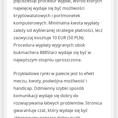
pięćdziesiąt procedur wypłat, wśród których
najwięcej wydaje się być możliwości
kryptowalutowych i portmonetek
komputerowych. Minimalna kwota wypłaty
zależy od wybieranej strategie płatności, lecz
zazwyczaj kosztuje 10 EUR (50 PLN).
Procedura wypłaty wygranych obok
bukmachera 888Starz wydaje się być w
najwyższym stopniu uproszczona.
Przykładowe rynki w palecie jest to efekt
meczu, kwoty, podwójna możliwość i
handicap. Odmienny szybki sposób
komunikacji wydaje się dobry do
rozwiązywania łatwych problemów. Stronica
gwarantuje czat, który wydaje się być
aktywowany poprzez dobry guzik.