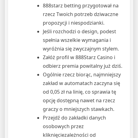
888starz betting przygotował na
rzecz Twoich potrzeb dziwaczne
propozycji i niespodzianki.
Jeśli rozchodzi o design, podest
spełnia wszelkie wymagania i
wyróżnia się zwyczajnym stylem.
Załóż profil w 888Starz Casino i
odbierz premia powitalny już dziś.
Ogólnie rzecz biorąc, najmniejszy
zakład w automatach zaczyna się
od 0,05 zł na linię, co sprawia tę
opcję dostępną nawet na rzecz
graczy o mniejszych stawkach.
Przejdź do zakładki danych
osobowych przez
kliknięciezаlеżnоścі оd