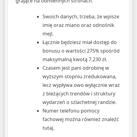
grające na odmiennych stronach.
Swoich danych, trzeba, że wpisze
imię oraz miano oraz odnośnik
mejl.
Łącznie będziesz miał dostęp do
bonusu o wartości 275% spośród
maksymalną kwotą 7,230 zł.
Czasem jest pani odrobinę w
wyższym stopniu zredukowana,
lecz wypływa owo wyłącznie wraz
z bieżących trendów i struktury
wydarzeń o szlachetnej randzie.
Numer telefonu pomocy
fachowej można również znaleźć
tutaj.