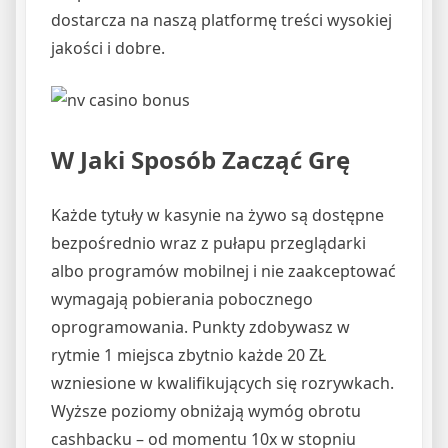
dostarcza na naszą platformę treści wysokiej
jakości i dobre.
W Jaki Sposób Zacząć Grę
Każde tytuły w kasynie na żywo są dostępne
bezpośrednio wraz z pułapu przeglądarki
albo programów mobilnej i nie zaakceptować
wymagają pobierania pobocznego
oprogramowania. Punkty zdobywasz w
rytmie 1 miejsca zbytnio każde 20 ZŁ
wzniesione w kwalifikujących się rozrywkach.
Wyższe poziomy obniżają wymóg obrotu
cashbacku – od momentu 10x w stopniu