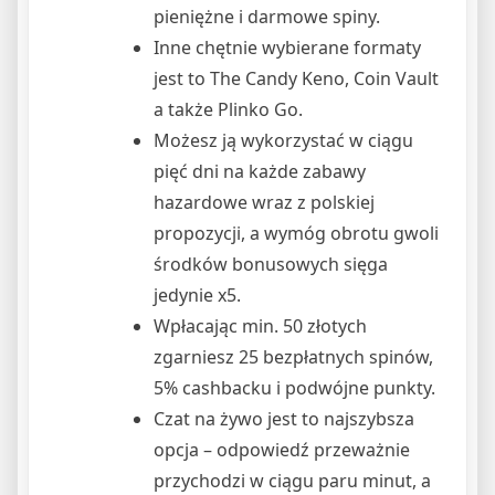
pieniężne i darmowe spiny.
Inne chętnie wybierane formaty
jest to The Candy Keno, Coin Vault
a także Plinko Go.
Możesz ją wykorzystać w ciągu
pięć dni na każde zabawy
hazardowe wraz z polskiej
propozycji, a wymóg obrotu gwoli
środków bonusowych sięga
jedynie x5.
Wpłacając min. 50 złotych
zgarniesz 25 bezpłatnych spinów,
5% cashbacku i podwójne punkty.
Czat na żywo jest to najszybsza
opcja – odpowiedź przeważnie
przychodzi w ciągu paru minut, a