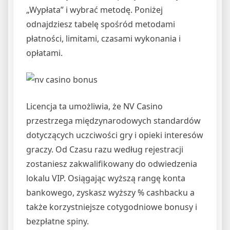
„Wypłata” i wybrać metodę. Poniżej
odnajdziesz tabelę spośród metodami
płatności, limitami, czasami wykonania i
opłatami.
Licencja ta umożliwia, że NV Casino
przestrzega międzynarodowych standardów
dotyczących uczciwości gry i opieki interesów
graczy. Od Czasu razu według rejestracji
zostaniesz zakwalifikowany do odwiedzenia
lokalu VIP. Osiągając wyższą rangę konta
bankowego, zyskasz wyższy % cashbacku a
także korzystniejsze cotygodniowe bonusy i
bezpłatne spiny.