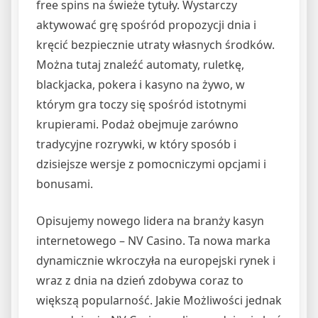
free spins na świeże tytuły. Wystarczy
aktywować grę spośród propozycji dnia i
kręcić bezpiecznie utraty własnych środków.
Można tutaj znaleźć automaty, ruletkę,
blackjacka, pokera i kasyno na żywo, w
którym gra toczy się spośród istotnymi
krupierami. Podaż obejmuje zarówno
tradycyjne rozrywki, w który sposób i
dzisiejsze wersje z pomocniczymi opcjami i
bonusami.
Opisujemy nowego lidera na branży kasyn
internetowego – NV Casino. Ta nowa marka
dynamicznie wkroczyła na europejski rynek i
wraz z dnia na dzień zdobywa coraz to
większą popularność. Jakie Możliwości jednak