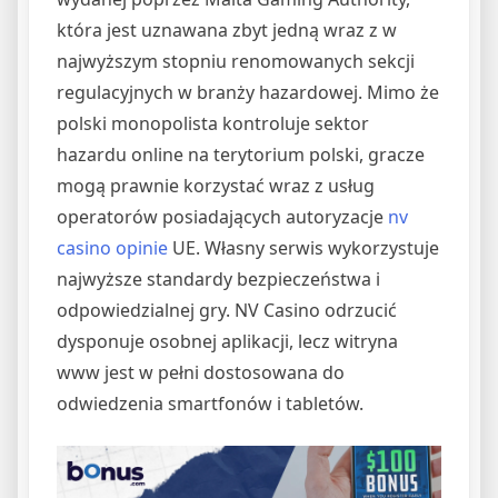
która jest uznawana zbyt jedną wraz z w
najwyższym stopniu renomowanych sekcji
regulacyjnych w branży hazardowej. Mimo że
polski monopolista kontroluje sektor
hazardu online na terytorium polski, gracze
mogą prawnie korzystać wraz z usług
operatorów posiadających autoryzacje
nv
casino opinie
UE. Własny serwis wykorzystuje
najwyższe standardy bezpieczeństwa i
odpowiedzialnej gry. NV Casino odrzucić
dysponuje osobnej aplikacji, lecz witryna
www jest w pełni dostosowana do
odwiedzenia smartfonów i tabletów.