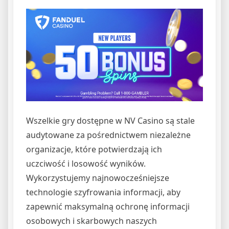
Wszelkie gry dostępne w NV Casino są stale
audytowane za pośrednictwem niezależne
organizacje, które potwierdzają ich
uczciwość i losowość wyników.
Wykorzystujemy najnowocześniejsze
technologie szyfrowania informacji, aby
zapewnić maksymalną ochronę informacji
osobowych i skarbowych naszych