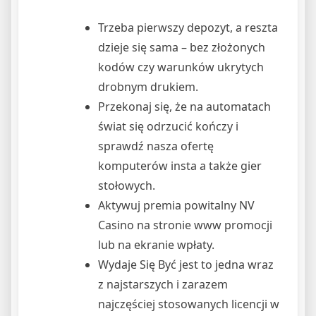
Trzeba pierwszy depozyt, a reszta
dzieje się sama – bez złożonych
kodów czy warunków ukrytych
drobnym drukiem.
Przekonaj się, że na automatach
świat się odrzucić kończy i
sprawdź nasza ofertę
komputerów insta a także gier
stołowych.
Aktywuj premia powitalny NV
Casino na stronie www promocji
lub na ekranie wpłaty.
Wydaje Się Być jest to jedna wraz
z najstarszych i zarazem
najczęściej stosowanych licencji w