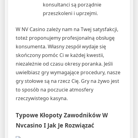
konsultanci są porządnie
przeszkoleni i uprzejmi.
W NV Casino zależy nam na Twej satysfakcji,
toteż proponujemy profesjonalną obsługę
konsumenta. Własny zespół wydaje się
skończony pomóc Ci w każdej kwestii,
niezależnie od czasu okresy poranka. Jeśli
uwielbiasz gry wymagające procedury, nasze
gry stołowe są na rzecz Cię. Gry na żywo jest
to sposób na poczucie atmosfery
rzeczywistego kasyna.
Typowe Kłopoty Zawodników W
Nvcasino I Jak Je Rozwiązać