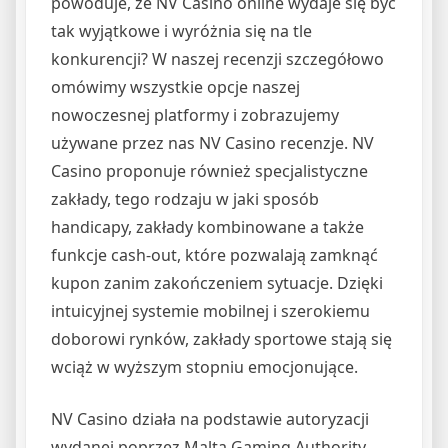
powoduje, że NV Casino online wydaje się być
tak wyjątkowe i wyróżnia się na tle
konkurencji? W naszej recenzji szczegółowo
omówimy wszystkie opcje naszej
nowoczesnej platformy i zobrazujemy
używane przez nas NV Casino recenzje. NV
Casino proponuje również specjalistyczne
zakłady, tego rodzaju w jaki sposób
handicapy, zakłady kombinowane a także
funkcje cash-out, które pozwalają zamknąć
kupon zanim zakończeniem sytuacje. Dzięki
intuicyjnej systemie mobilnej i szerokiemu
doborowi rynków, zakłady sportowe stają się
wciąż w wyższym stopniu emocjonujące.
NV Casino działa na podstawie autoryzacji
wydanej poprzez Malta Gaming Authority,