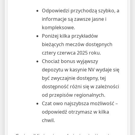
Odpowiedzi przychodzą szybko, a
informacje są zawsze jasne i
kompleksowe.
Poniżej kilka przykładów
bieżących meczów dostępnych
cztery czerwca 2025 roku.
Chociaż bonus wyjąwszy
depozytu w kasynie NV wydaje się
być zwyczajnie dostępny, tej
dostępność różni się w zależności
od przepisów regionalnych.
Czat owo najszybsza możliwość –
odpowiedź otrzymasz w kilka
chwil.