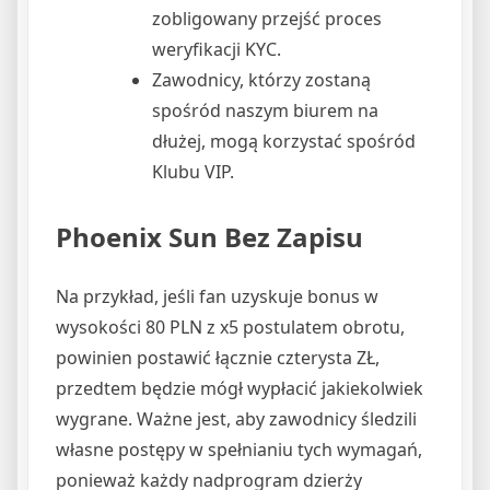
zobligowany przejść proces
weryfikacji KYC.
Zawodnicy, którzy zostaną
spośród naszym biurem na
dłużej, mogą korzystać spośród
Klubu VIP.
Phoenix Sun Bez Zapisu
Na przykład, jeśli fan uzyskuje bonus w
wysokości 80 PLN z x5 postulatem obrotu,
powinien postawić łącznie czterysta ZŁ,
przedtem będzie mógł wypłacić jakiekolwiek
wygrane. Ważne jest, aby zawodnicy śledzili
własne postępy w spełnianiu tych wymagań,
ponieważ każdy nadprogram dzierży