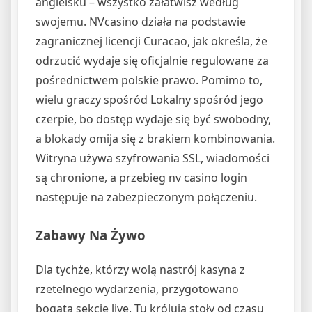
angielsku – wszystko załatwisz według
swojemu. NVcasino działa na podstawie
zagranicznej licencji Curacao, jak określa, że
odrzucić wydaje się oficjalnie regulowane za
pośrednictwem polskie prawo. Pomimo to,
wielu graczy spośród Lokalny spośród jego
czerpie, bo dostęp wydaje się być swobodny,
a blokady omija się z brakiem kombinowania.
Witryna używa szyfrowania SSL, wiadomości
są chronione, a przebieg nv casino login
następuje na zabezpieczonym połączeniu.
Zabawy Na Żywo
Dla tychże, którzy wolą nastrój kasyna z
rzetelnego wydarzenia, przygotowano
bogatą sekcję live. Tu królują stoły od czasu