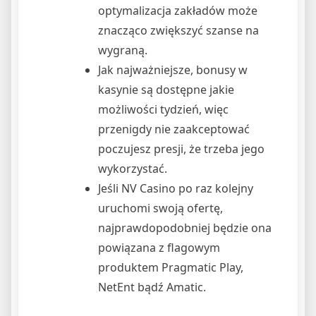
optymalizacja zakładów może
znacząco zwiększyć szanse na
wygraną.
Jak najważniejsze, bonusy w
kasynie są dostępne jakie
możliwości tydzień, więc
przenigdy nie zaakceptować
poczujesz presji, że trzeba jego
wykorzystać.
Jeśli NV Casino po raz kolejny
uruchomi swoją ofertę,
najprawdopodobniej będzie ona
powiązana z flagowym
produktem Pragmatic Play,
NetEnt bądź Amatic.