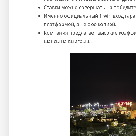
Ставки можно совершать на победител
Именно официальный 1 win вход гара
платформой, а не с ее копией.
Компания предлагает высокие коэффи
шансы на выигрыш.