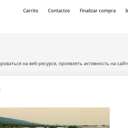
Carrito
Contactos
Finalizar compra
I
оваться на веб-ресурсе, проявлять активность на сайте
н