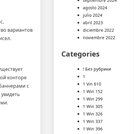
septiembre 2024
agosto 2024
julio 2024
с,
abril 2023
тво вариантов
diciembre 2022
noviembre 2022
исел.
Categories
уществует
! Без рубрики
1
кой конторе
1 Vin 610
 баннерами с
1 Win 152
 увидеть
1 Win 299
ами.
1 Win 305
1 Win 326
1 Win 337
1 Win 396