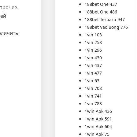
188bet One 437
 прочее.
188bet One 486
щей
188bet Terbaru 947
188bet Vao Bong 776
еличить
1vin 103
1vin 258
1vin 296
1vin 430
1vin 437
1vin 477
1vin 63
1vin 708
1vin 741
1vin 783
1win Apk 436
1win Apk 591
1win Apk 604
1win Apk 75