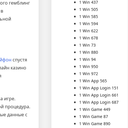
1 Win 437
ого гемблинг
1 Win 505
 в
1 Win 585
льной
1 Win 594
1 Win 622
1 Win 678
1 Win 73
1 Win 880
1 Win 94
айфон
спустя
1 Win 950
лайн казино
1 Win 972
я
1 Win App 565
1 Win App Login 151
1 Win App Login 661
а игре.
1 Win App Login 687
ой процедура.
1 Win Game 449
ые данные с
1 Win Game 87
1 Win Game 890