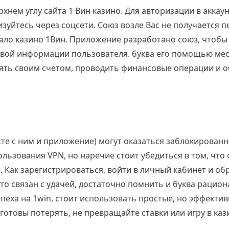
хнем углу сайта 1 Вин казино. Для авторизации в аккау
изуйтесь через соцсети. Союз возле Вас не получается п
кало казино 1Вин. Приложение разработано союз, чтобы
вой информации пользователя. буква его помощью ме
лять своим счетом, проводить финансовые операции и 
сте с ним и приложение) могут оказаться заблокирован
ьзования VPN, но наречие стоит убедиться в том, что 
. Как зарегистрироваться, войти в личный кабинет и об
сто связан с удачей, достаточно помнить и буква рацио
пеха на 1win, стоит использовать простые, но эффекти
готовы потерять, не превращайте ставки или игру в кази