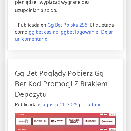
pieniądze i wypłacać wygrane bez
uzupełniania salda.
Publicada en
Gg Bet Polska 256
Etiquetada
como
gg bet casino
,
ggbet logowanie
Dejar
en
un comentario
Gg
Bet
Darmowe
Spiny
Gg Bet Poglądy Pobierz Gg
»
Zdobądź
Bet Kod Promocji Z Brakiem
Pięćdziesięciu
Depozytu
Fs
Gwoli
Publicada el
agosto 11, 2025
por
admin
Najlepszych
Konsol