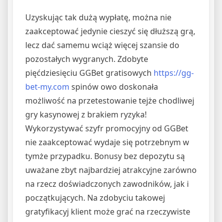
Uzyskując tak dużą wypłatę, można nie
zaakceptować jedynie cieszyć się dłuższą grą,
lecz dać samemu wciąż więcej szansie do
pozostałych wygranych. Zdobyte
pięćdziesięciu GGBet gratisowych
https://gg-
bet-my.com
spinów owo doskonała
możliwość na przetestowanie tejże chodliwej
gry kasynowej z brakiem ryzyka!
Wykorzystywać szyfr promocyjny od GGBet
nie zaakceptować wydaje się potrzebnym w
tymże przypadku. Bonusy bez depozytu są
uważane zbyt najbardziej atrakcyjne zarówno
na rzecz doświadczonych zawodników, jak i
początkujących. Na zdobyciu takowej
gratyfikacyj klient może grać na rzeczywiste