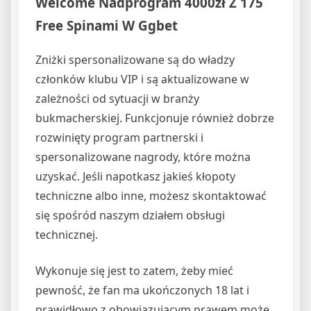
Welcome Nadprogram 4000zł Z 175
Free Spinami W Ggbet
Zniżki spersonalizowane są do władzy
członków klubu VIP i są aktualizowane w
zależności od sytuacji w branży
bukmacherskiej. Funkcjonuje również dobrze
rozwinięty program partnerski i
spersonalizowane nagrody, które można
uzyskać. Jeśli napotkasz jakieś kłopoty
techniczne albo inne, możesz skontaktować
się spośród naszym działem obsługi
technicznej.
Wykonuje się jest to zatem, żeby mieć
pewność, że fan ma ukończonych 18 lat i
prawidłowo z obowiązującym prawem może