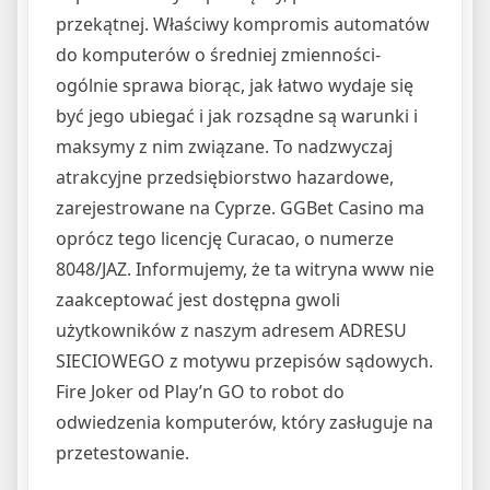
przekątnej. Właściwy kompromis automatów
do komputerów o średniej zmienności-
ogólnie sprawa biorąc, jak łatwo wydaje się
być jego ubiegać i jak rozsądne są warunki i
maksymy z nim związane. To nadzwyczaj
atrakcyjne przedsiębiorstwo hazardowe,
zarejestrowane na Cyprze. GGBet Casino ma
oprócz tego licencję Curacao, o numerze
8048/JAZ. Informujemy, że ta witryna www nie
zaakceptować jest dostępna gwoli
użytkowników z naszym adresem ADRESU
SIECIOWEGO z motywu przepisów sądowych.
Fire Joker od Play’n GO to robot do
odwiedzenia komputerów, który zasługuje na
przetestowanie.