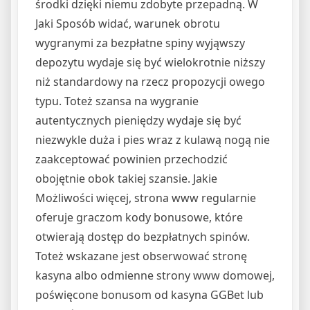
środki dzięki niemu zdobyte przepadną. W
Jaki Sposób widać, warunek obrotu
wygranymi za bezpłatne spiny wyjąwszy
depozytu wydaje się być wielokrotnie niższy
niż standardowy na rzecz propozycji owego
typu. Toteż szansa na wygranie
autentycznych pieniędzy wydaje się być
niezwykle duża i pies wraz z kulawą nogą nie
zaakceptować powinien przechodzić
obojętnie obok takiej szansie. Jakie
Możliwości więcej, strona www regularnie
oferuje graczom kody bonusowe, które
otwierają dostęp do bezpłatnych spinów.
Toteż wskazane jest obserwować stronę
kasyna albo odmienne strony www domowej,
poświęcone bonusom od kasyna GGBet lub