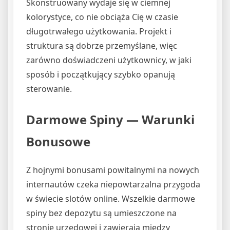
Skonstruowany wydaje się w ciemnej
kolorystyce, co nie obciąża Cię w czasie
długotrwałego użytkowania. Projekt i
struktura są dobrze przemyślane, więc
zarówno doświadczeni użytkownicy, w jaki
sposób i początkujący szybko opanują
sterowanie.
Darmowe Spiny — Warunki
Bonusowe
Z hojnymi bonusami powitalnymi na nowych
internautów czeka niepowtarzalna przygoda
w świecie slotów online. Wszelkie darmowe
spiny bez depozytu są umieszczone na
stronie urzędowej i zawierają między