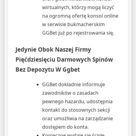
wirtualnych, którzy mogą liczyć
na ogromną ofertę konsol online
w serwisie bukmacherskim
GGBet już po rejestrowania się.
Jedynie Obok Naszej Firmy
Pięćdziesięciu Darmowych Spinów
Bez Depozytu W Ggbet
GGBet dokładnie informuje
zawodników o zasadach
pewnego hazardu, udostępnia
kontakt do stosownych sekcji
oraz umożliwia na zarządzanie
dostępem do konta.
Konieczne wydaje się ścisłe