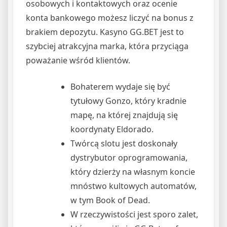
osobowych i kontaktowych oraz ocenie
konta bankowego możesz liczyć na bonus z
brakiem depozytu. Kasyno GG.BET jest to
szybciej atrakcyjna marka, która przyciąga
poważanie wśród klientów.
Bohaterem wydaje się być
tytułowy Gonzo, który kradnie
mapę, na której znajdują się
koordynaty Eldorado.
Twórcą slotu jest doskonały
dystrybutor oprogramowania,
który dzierży na własnym koncie
mnóstwo kultowych automatów,
w tym Book of Dead.
W rzeczywistości jest sporo zalet,