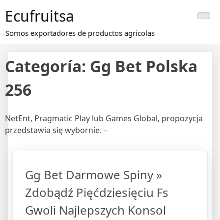
Saltar
Ecufruitsa
al
contenido
Somos exportadores de productos agricolas
Categoría:
Gg Bet Polska
256
NetEnt, Pragmatic Play lub Games Global, propozycja
przedstawia się wybornie. –
Gg Bet Darmowe Spiny »
Zdobądź Pięćdziesięciu Fs
Gwoli Najlepszych Konsol