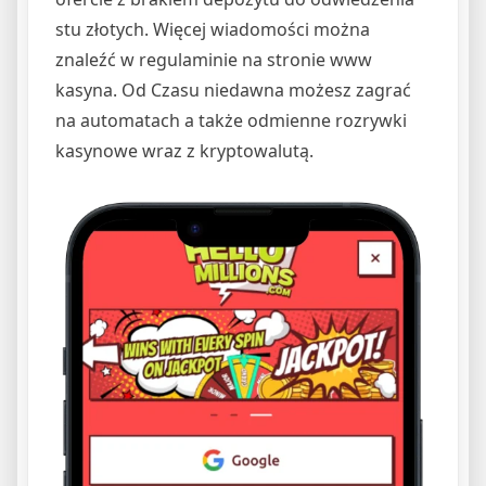
stu złotych. Więcej wiadomości można
znaleźć w regulaminie na stronie www
kasyna. Od Czasu niedawna możesz zagrać
na automatach a także odmienne rozrywki
kasynowe wraz z kryptowalutą.