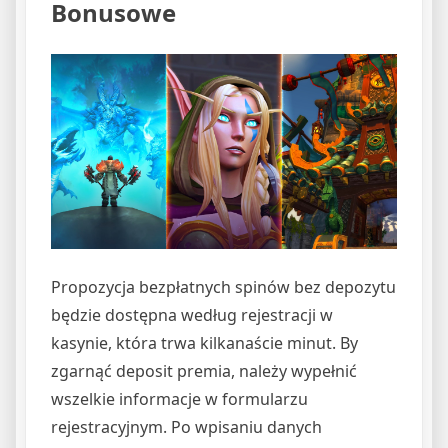
Bonusowe
Propozycja bezpłatnych spinów bez depozytu
będzie dostępna według rejestracji w
kasynie, która trwa kilkanaście minut. By
zgarnąć deposit premia, należy wypełnić
wszelkie informacje w formularzu
rejestracyjnym. Po wpisaniu danych