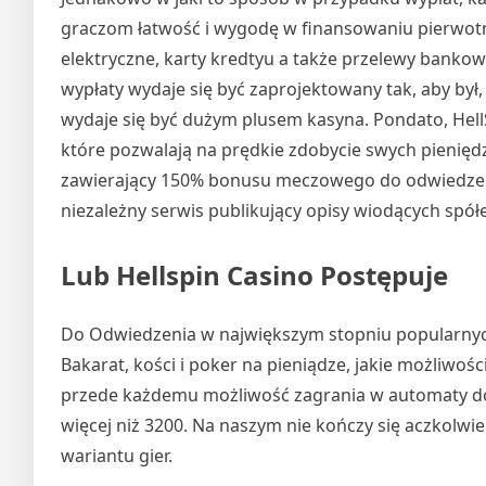
graczom łatwość i wygodę w finansowaniu pierwotn
elektryczne, karty kredtyu a także przelewy banko
wypłaty wydaje się być zaprojektowany tak, aby był,
wydaje się być dużym plusem kasyna. Pondato, Hel
które pozwalają na prędkie zdobycie swych pieniędz
zawierający 150% bonusu meczowego do odwiedzenia
niezależny serwis publikujący opisy wiodących spó
Lub Hellspin Casino Postępuje
Do Odwiedzenia w największym stopniu popularnych
Bakarat, kości i poker na pieniądze, jakie możliwo
przede każdemu możliwość zagrania w automaty do 
więcej niż 3200. Na naszym nie kończy się aczkolw
wariantu gier.