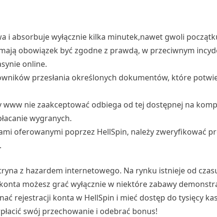
twa i absorbuje wyłącznie kilka minutek,nawet gwoli początk
e mają obowiązek być zgodne z prawdą, w przeciwnym incy
synie online.
wników przesłania określonych dokumentów, które potwie
 www nie zaakceptować odbiega od tej dostępnej na komp
płacanie wygranych.
iami oferowanymi poprzez HellSpin, należy zweryfikować pro
.
itryna z hazardem internetowego. Na rynku istnieje od czas
 konta możesz grać wyłącznie w niektóre zabawy demonstra
ać rejestracji konta w HellSpin i mieć dostęp do tysięcy k
wpłacić swój przechowanie i odebrać bonus!