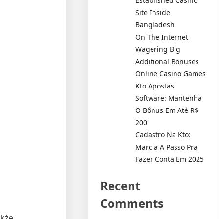
Established Casino
Site Inside
Bangladesh
On The Internet
Wagering Big
Additional Bonuses
Online Casino Games
Kto Apostas
Software: Mantenha
O Bônus Em Até R$
200
Cadastro Na Kto:
Marcia A Passo Pra
Fazer Conta Em 2025
Recent
Comments
akże