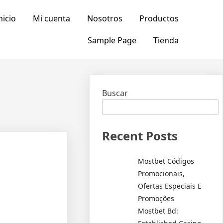
nicio
Mi cuenta
Nosotros
Productos
Sample Page
Tienda
Buscar
Recent Posts
Mostbet Códigos
Promocionais,
Ofertas Especiais E
Promoções
Mostbet Bd: