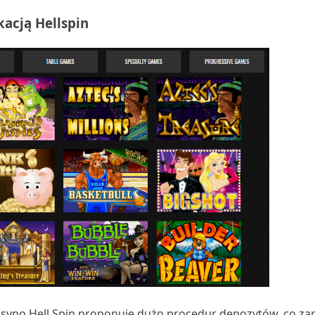
acją Hellspin
asyno Hell Spin proponuje dużo procedur depozytów, co z