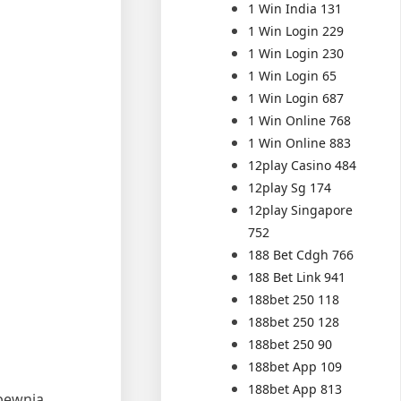
1 Win India 131
1 Win Login 229
1 Win Login 230
1 Win Login 65
1 Win Login 687
1 Win Online 768
1 Win Online 883
12play Casino 484
12play Sg 174
12play Singapore
752
188 Bet Cdgh 766
188 Bet Link 941
188bet 250 118
188bet 250 128
188bet 250 90
188bet App 109
188bet App 813
apewnia