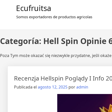
Saltar
Ecufruitsa
al
contenido
Somos exportadores de productos agricolas
Categoría:
Hell Spin Opinie 
Poza Tym może okazać się niezwykle przydatne, jeśli okaże s
Recenzja Hellspin Poglądy I Info 2
Publicada el
agosto 12, 2025
por
admin