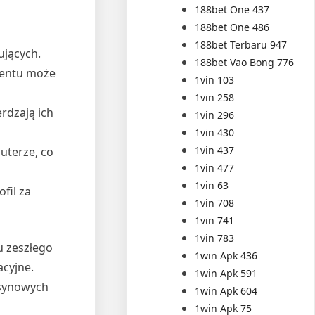
188bet One 437
188bet One 486
188bet Terbaru 947
ujących.
188bet Vao Bong 776
dentu może
1vin 103
1vin 258
rdzają ich
1vin 296
1vin 430
1vin 437
uterze, co
1vin 477
1vin 63
fil za
1vin 708
1vin 741
1vin 783
u zeszłego
1win Apk 436
cyjne.
1win Apk 591
asynowych
1win Apk 604
1win Apk 75