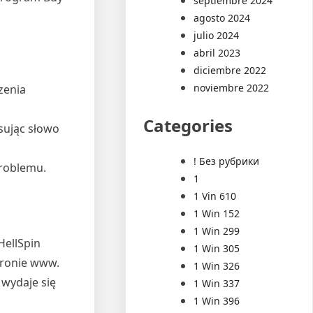
septiembre 2024
agosto 2024
julio 2024
abril 2023
diciembre 2022
noviembre 2022
zenia
Categories
isując słowo
! Без рубрики
problemu.
1
1 Vin 610
1 Win 152
1 Win 299
HellSpin
1 Win 305
stronie www.
1 Win 326
 wydaje się
1 Win 337
1 Win 396