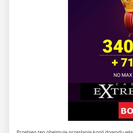
Przebieg ten obejmuje przesłanie kopii dowodu wła