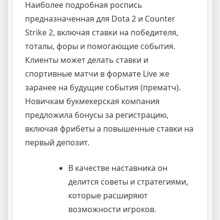
Наиболее подробная роспись
предназначенная для Dota 2 и Counter
Strike 2, включая ставки на победителя,
тоталы, форы и помогающие события.
Клиенты может делать ставки и
спортивные матчи в формате Live же
заранее на будущие события (прематч).
Новичкам букмекерская компания
предложила бонусы за регистрацию,
включая фрибеты а повышенные ставки на
первый депозит.
В качестве наставника он
делится советы и стратегиями,
которые расширяют
возможности игроков.