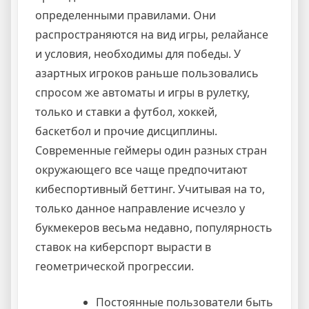
определенными правилами. Они
распространяются на вид игры, релайансе
и условия, необходимы для победы. У
азартных игроков раньше пользовались
спросом же автоматы и игры в рулетку,
только и ставки а футбол, хоккей,
баскетбол и прочие дисциплины.
Современные геймеры один разных стран
окружающего все чаще предпочитают
кибеспортивный беттинг. Учитывая на то,
только данное направление исчезло у
букмекеров весьма недавно, популярность
ставок на киберспорт вырасти в
геометрической прогрессии.
Постоянные пользователи быть