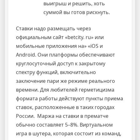
выигрыш и решить, хоть
суммой вы готов рискнуть.
Ставки надо размещать через
официальным сайт «betcity. ru» или
мобильные приложения на» «iOS и
Android. Они платформы обеспечивают
круглосуточный доступ к закрытому
спектру функций, включительно
заключение пари же режиме реального
времени. Для любителей герметицизма
формата работы действуют пункты приема
ставок, расположенные в таких городах
России. ​ Маржа на ставки в прематче
обычно составляет 5–8%. Виртуальном
игра в шутера, которая состоит из команд,