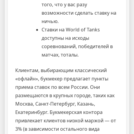
того, что у вас разу
возможности сделать ставку на
ничью.
Ставки на World of Tanks
доступны на исходы
соревнований, победителей в
матчах, тоталы.
Клиентам, выбирающим классический
«офлайн», букмекер предлагает пункты
приема ставок по всем России. Они
размещаются в крупных городе, таких как
Москва, Санкт-Петербург, Казань,
Екатеринбург. Букмекерская контора
привлекает клиентов низкой маржой — от
3% (в зависимости остального вида