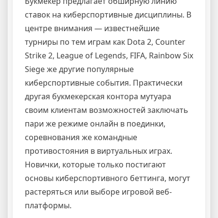
Букмекер предлагает обширную линию
ставок на киберспортивные дисциплины. В
центре внимания — известнейшие
турниры по тем играм как Dota 2, Counter
Strike 2, League of Legends, FIFA, Rainbow Six
Siege же другие популярные
киберспортивные события. Практически
другая букмекерская контора мутуара
своим клиентам возможностей заключать
пари же режиме онлайн в поединки,
соревнования же командные
противостояния в виртуальных играх.
Новички, которые только постигают
основы киберспортивного беттинга, могут
растеряться или выборе игровой веб-
платформы.