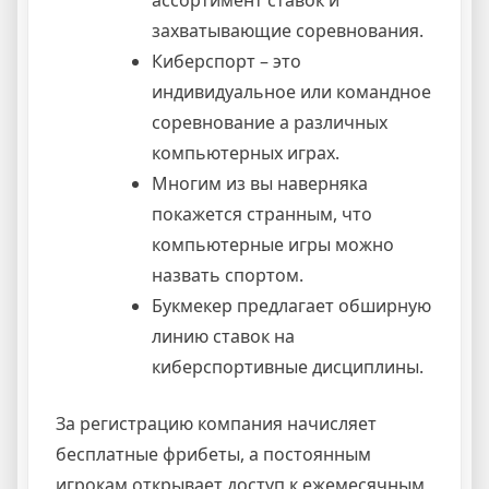
захватывающие соревнования.
Киберспорт – это
индивидуальное или командное
соревнование а различных
компьютерных играх.
Многим из вы наверняка
покажется странным, что
компьютерные игры можно
назвать спортом.
Букмекер предлагает обширную
линию ставок на
киберспортивные дисциплины.
За регистрацию компания начисляет
бесплатные фрибеты, а постоянным
игрокам открывает доступ к ежемесячным