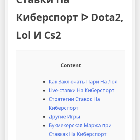
Киберспорт ᐅ Dota2,
Lol И Cs2
Content
Как Заключать Пари На Лол
Live-ставки На Киберспорт
Стратегии Ставок На
Киберспорт
Другие Игры
Букмекерская Маржа при
Ставках На Киберспорт