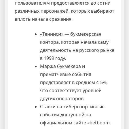
пользователям предоставляется до сотни
различных персонажей, которых выбирают
вплоть начала сражения.
«Тенниси» — букмекерская
контора, которая начала саму
деятельность на русского рынке
в 1999 году.
Маржа букмекера и
прематчевые события
представляет в среднем 4-5%,
что соответствует уровней
других операторов.
Ставки на киберспортивные
события доступной на
официальном сайте «betboom.