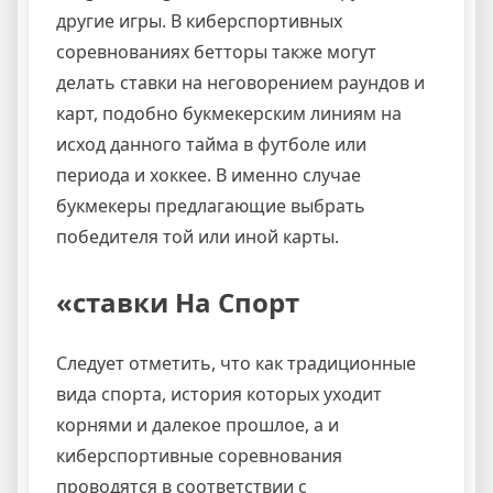
другие игры. В киберспортивных
соревнованиях бетторы также могут
делать ставки на неговорением раундов и
карт, подобно букмекерским линиям на
исход данного тайма в футболе или
периода и хоккее. В именно случае
букмекеры предлагающие выбрать
победителя той или иной карты.
«ставки На Спорт
Следует отметить, что как традиционные
вида спорта, история которых уходит
корнями и далекое прошлое, а и
киберспортивные соревнования
проводятся в соответствии с