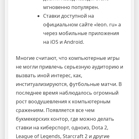
мгновенно популярен.
Ставки доступной на
официальном сайте «leon. ru» а
через мобильные приложения
на iOS и Android.
Многие считают, что компьютерные игры
не могли привлечь серьезную аудиторию и
вызвать иной интерес, как,
институализируются, футбольные матчи. В
последнее время наблюдалось огромный
рост воодушевления к компьютерным
сражениям. Появляется все чем
букмекерских контор, где можно делать
ставки на киберспорт, одноиз, Dota 2,
League of Legends, Starcraft 2 и другие