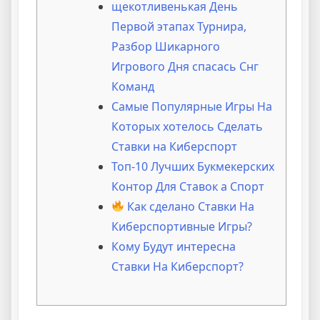
щекотливенькая День
Первой этапах Турнира,
Разбор Шикарного
Игрового Дня спасась Снг
Команд
Самые Популярные Игры На
Которых хотелось Сделать
Ставки на Киберспорт
Топ-10 Лучших Букмекерских
Контор Для Ставок а Спорт
Как сделано Ставки На
Киберспортивные Игры?
Кому Будут интересна
Ставки На Киберспорт?