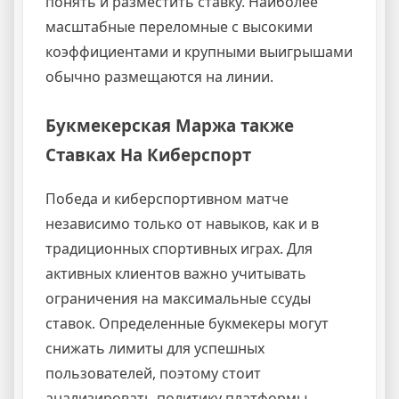
понять и разместить ставку. Наиболее
масштабные переломные с высокими
коэффициентами и крупными выигрышами
обычно размещаются на линии.
Букмекерская Маржа также
Ставках На Киберспорт
Победа и киберспортивном матче
независимо только от навыков, как и в
традиционных спортивных играх. Для
активных клиентов важно учитывать
ограничения на максимальные ссуды
ставок. Определенные букмекеры могут
снижать лимиты для успешных
пользователей, поэтому стоит
анализировать политику платформы