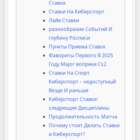
Ставок
Ставки На Киберспорт
Лайв Ставки
разнообразие Событий И
глубину Росписи
Пункты Приема Ставок
Фавориты Первого В 2025
Году Major вопреки Cs2
Ставки На Спорт
Киберспорт – недоступный
Везде И раньше
Киберспорт Ставки:
следующие Дисциплины
Продолжительность Матча
Почему стоит Делать Ставки
и Киберспорт?