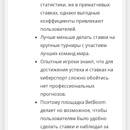
статистики, же в прематчевых
ставках, однако выгодные
коэффициенты привлекают
пользователей.
Лучше меньше делать ставки на
крупные турниры с участием
лучших команд мира.
Опытные игроки знают, что для
достижения успеха и ставках на
киберспорт сложно обойтись
нет профессиональных
прогнозов.
Поэтому площадка BetBoom
делает но возможное, чтобы
пользователям было удобно
сделать ставки и наблюдал за