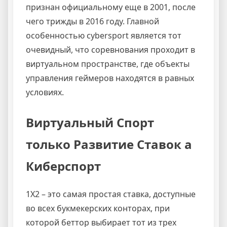
признан официальному еще в 2001, после
чего трижды в 2016 году. Главной
особенностью cybersport является тот
очевидный, что соревнования проходит в
виртуальном пространстве, где объекты
управления геймеров находятся в равных
условиях.
Виртуальный Спорт
только Развитие Ставок а
Киберспорт
1X2 – это самая простая ставка, доступные
во всех букмекерских конторах, при
которой беттор выбирает тот из трех