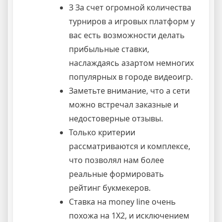
З За счет огромной количества
турниров а игровых платформ у
вас есть возможности делать
прибыльные ставки,
наслаждаясь азартом немногих
популярных в городе видеоигр.
Заметьте внимание, что а сети
можно встречал заказные и
недостоверные отзывы.
Только критерии
рассматриваются и комплексе,
что позволял нам более
реальные формировать
рейтинг букмекеров.
Ставка на money line очень
похожа на 1X2, и исключением