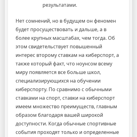
результатами.
Нет сомнений, но в будущем он феномен
будет просуществовать и дальше, а в
более крупных масштабах, чем тогда. Об
этом свидетельствует повышенный
интерес второму ставкам на киберспорт, а
также который факт, что ноунсом всему
миру появляется все больше школ,
специализирующихся на обучении
киберспорту. По сравнимо с обычными
ставками на спорт, ставки на киберспорт
имеем множество преимуществ, главным
образом благодаря вашей широкой
доступности. Когда обычные спортивные
события проходят только и определенные