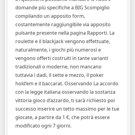
domande più specifiche a BIG Scompiglio
compilando un apposito form,
costantemente raggiungibile via apposito
pulsante presente nella pagina Rapporti. La
roulette e il blackjack vengono effettuate,
naturalmente, i giochi più numerosi e
vengono offerti costruiti in tante varianti
tradizionali o moderne, non mancano
tuttavia i dadi, il sette e mezzo, il poker
hold’em e il baccarat. Osservando La accordo
con la legge italiana osservando la sostanza
vittoria gioco d’azzardo, ti sarà richiesto poi
successo inserire un tetto massimo per le tue
giocate, a partire da 1 €, che potrà essere
modificato ogni 7 giorni.