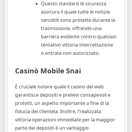
Questo standard di sicurezza
assicura il quale tutte le notizie
sensibili sono protette durante la
trasmissione, offrendo una
barriera evidente contro qualsiasi
tentativo vittoria intercettazione
o entrata non autorizzato.
Casinò Mobile Snai
È cruciale notare quale il casino del web
garantisce depositi e prelievi consapevoli e
protetti, un aspetto importante a fine di la
fiducia dei clientela. Inoltre, l’realizzata
vittoria operazioni immediate per la maggior
parte dei depositi è un vantaggio