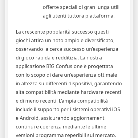
offerte speciali di gran lunga utili
agli utenti tuttora piattaforma.
La crescente popolarità successo questi
giochi attira un noto ampio e diversificato,
osservando la cerca successo un’esperienza
di gioco rapida e redditizia. La nostra
applicazione BIG Confusione è progettata
con lo scopo di dare un’esperienza ottimale
in altezza su differenti dispositivi, garantendo
alta compatibilità mediante hardware recenti
e di meno recenti. L’ampia compatibilità
include il supporto per i sistemi operativi iOS
e Android, assicurando aggiornamenti
continui e coerenza mediante le ultime
versioni programma reperibili sul mercato.