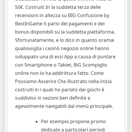
50€. Costruiti In la suddetta terza delle
recensioni in altezza su BIG Confusione by
BestInGame ti parlo dei pagamenti e dei
bonus disponibili su la suddetta piattaforma.
Sfortunatamente, e lo dico in quanto oramai
qualsivoglia i casinò negozio online hanno
sviluppato una di essi App a causa di puntare
con Smartphone o Tablet, BiG Scompiglio
online non lo ha addirittura fatto. Come
Possiamo Asserire Che illustrato nella inizia
costruiti in i quali ho parlato dei giochi è
suddiviso in sezioni ben definite a
agevolmente navigabili dal menù principale.
Per esempio propone promo
dedicate a particolari periodi