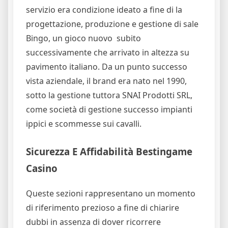
servizio era condizione ideato a fine di la
progettazione, produzione e gestione di sale
Bingo, un gioco nuovo subito
successivamente che arrivato in altezza su
pavimento italiano. Da un punto successo
vista aziendale, il brand era nato nel 1990,
sotto la gestione tuttora SNAI Prodotti SRL,
come società di gestione successo impianti
ippici e scommesse sui cavalli.
Sicurezza E Affidabilità Bestingame
Casino
Queste sezioni rappresentano un momento
di riferimento prezioso a fine di chiarire
dubbi in assenza di dover ricorrere