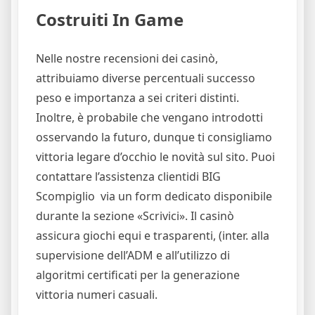
Costruiti In Game
Nelle nostre recensioni dei casinò,
attribuiamo diverse percentuali successo
peso e importanza a sei criteri distinti.
Inoltre, è probabile che vengano introdotti
osservando la futuro, dunque ti consigliamo
vittoria legare d’occhio le novità sul sito. Puoi
contattare l’assistenza clientidi BIG
Scompiglio via un form dedicato disponibile
durante la sezione «Scrivici». Il casinò
assicura giochi equi e trasparenti, (inter. alla
supervisione dell’ADM e all’utilizzo di
algoritmi certificati per la generazione
vittoria numeri casuali.