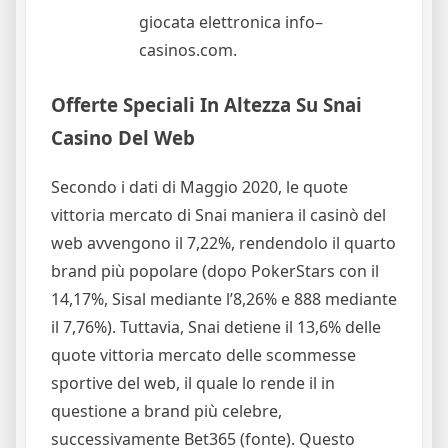
giocata elettronica info–
casinos.com.
Offerte Speciali In Altezza Su Snai
Casino Del Web
Secondo i dati di Maggio 2020, le quote
vittoria mercato di Snai maniera il casinò del
web avvengono il 7,22%, rendendolo il quarto
brand più popolare (dopo PokerStars con il
14,17%, Sisal mediante l’8,26% e 888 mediante
il 7,76%). Tuttavia, Snai detiene il 13,6% delle
quote vittoria mercato delle scommesse
sportive del web, il quale lo rende il in
questione a brand più celebre,
successivamente Bet365 (fonte). Questo