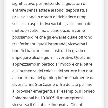
significativo, permettendo ai giocatori di
entrare senza attese ai fondi depositati. I
prelievi sono in grado di richiedere tempi
successo aspettativa variabili, a seconda del
metodo scelto, ma alcune opzioni come
possiamo dire che gli e-wallet quale offrono
trasferimenti quasi istantanei, viceversa i
bonifici bancari sono costruiti in grado di
impiegare alcuni giorni lavorativi. Quel che
apprezziamo in particolar modo è che, oltre
alla presenza dei colossi del settore ben noti
al panorama del gaming infine finalmente da
diversi anni, StarCasino offra durata perfino
ai provider emergenti. Per esempio, il Torneo
Spinomenal ha 10.000€ di montepremi,
viceversa il Cashback Innovativi Giochi