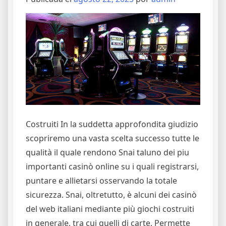
Costruiti In la suddetta approfondita giudizio
scopriremo una vasta scelta successo tutte le
qualità il quale rendono Snai taluno dei piu
importanti casinò online su i quali registrarsi,
puntare e allietarsi osservando la totale
sicurezza. Snai, oltretutto, è alcuni dei casinò
del web italiani mediante più giochi costruiti
in generale, tra cui quelli di carte. Permette