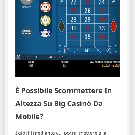
È Possibile Scommettere In
Altezza Su Big Casinò Da
Mobile?
I giochi mediante cui potrai mettere alla