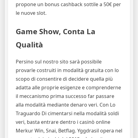
propone un bonus cashback sottile a 50€ per
le nuove slot.
Game Show, Conta La
Qualità
Persino sul nostro sito sarà possibile
provarle costruiti in modalità gratuita con lo
scopo di consentire di decidere quella più
adatta alle proprie esigenze e comprenderne
il meccanismo prima successo far passare
alla modalità mediante denaro veri. Con Lo
Traguardo Di cimentarsi nella modalità soldi
veri, basta entrare dentro i casinò online
Merkur Win, Snai, Betflag. Yggdrasil opera nel