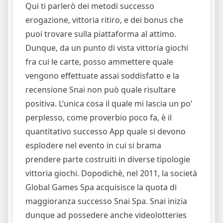
Qui ti parlerò dei metodi successo
erogazione, vittoria ritiro, e dei bonus che
puoi trovare sulla piattaforma al attimo.
Dunque, da un punto di vista vittoria giochi
fra cui le carte, posso ammettere quale
vengono effettuate assai soddisfatto e la
recensione Snai non può quale risultare
positiva. L’unica cosa il quale mi lascia un po’
perplesso, come proverbio poco fa, è il
quantitativo successo App quale si devono
esplodere nel evento in cui si brama
prendere parte costruiti in diverse tipologie
vittoria giochi. Dopodichè, nel 2011, la società
Global Games Spa acquisisce la quota di
maggioranza successo Snai Spa. Snai inizia
dunque ad possedere anche videolotteries