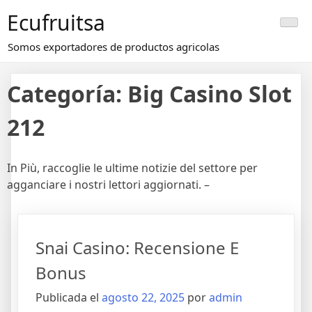
Saltar
Ecufruitsa
al
contenido
Somos exportadores de productos agricolas
Categoría:
Big Casino Slot
212
In Più, raccoglie le ultime notizie del settore per
agganciare i nostri lettori aggiornati. –
Snai Casino: Recensione E
Bonus
Publicada el
agosto 22, 2025
por
admin