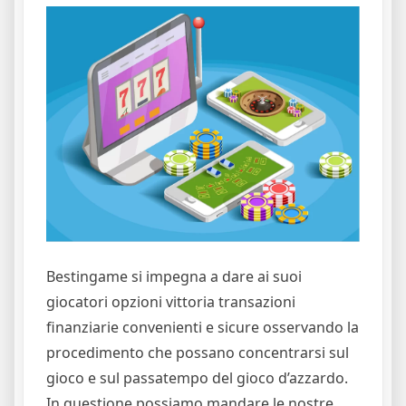
Bestingame si impegna a dare ai suoi
giocatori opzioni vittoria transazioni
finanziarie convenienti e sicure osservando la
procedimento che possano concentrarsi sul
gioco e sul passatempo del gioco d’azzardo.
In questione possiamo mandare le nostre