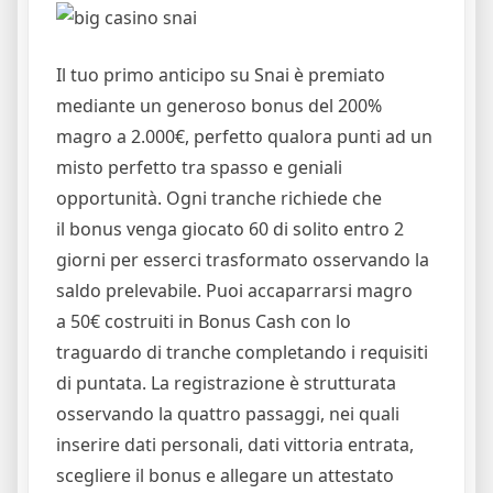
Il tuo primo anticipo su Snai è premiato
mediante un generoso bonus del 200%
magro a 2.000€, perfetto qualora punti ad un
misto perfetto tra spasso e geniali
opportunità. Ogni tranche richiede che
il bonus venga giocato 60 di solito entro 2
giorni per esserci trasformato osservando la
saldo prelevabile. Puoi accaparrarsi magro
a 50€ costruiti in Bonus Cash con lo
traguardo di tranche completando i requisiti
di puntata. La registrazione è strutturata
osservando la quattro passaggi, nei quali
inserire dati personali, dati vittoria entrata,
scegliere il bonus e allegare un attestato