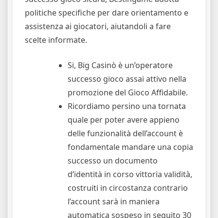
politiche specifiche per dare orientamento e
assistenza ai giocatori, aiutandoli a fare
scelte informate.
Si, Big Casinò è un’operatore
successo gioco assai attivo nella
promozione del Gioco Affidabile.
Ricordiamo persino una tornata
quale per poter avere appieno
delle funzionalità dell’account è
fondamentale mandare una copia
successo un documento
d’identità in corso vittoria validità,
costruiti in circostanza contrario
l’account sarà in maniera
automatica sospeso in seguito 30