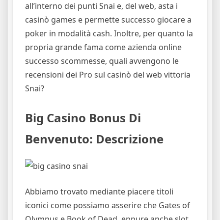
all’interno dei punti Snai e, del web, asta i
casinò games e permette successo giocare a
poker in modalità cash. Inoltre, per quanto la
propria grande fama come azienda online
successo scommesse, quali avvengono le
recensioni dei Pro sul casinò del web vittoria
Snai?
Big Casino Bonus Di
Benvenuto: Descrizione
Abbiamo trovato mediante piacere titoli
iconici come possiamo asserire che Gates of
Olympus e Book of Dead, eppure anche slot