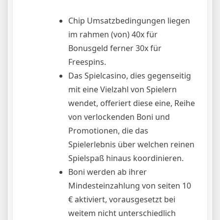
Chip Umsatzbedingungen liegen
im rahmen (von) 40x für
Bonusgeld ferner 30x für
Freespins.
Das Spielcasino, dies gegenseitig
mit eine Vielzahl von Spielern
wendet, offeriert diese eine, Reihe
von verlockenden Boni und
Promotionen, die das
Spielerlebnis über welchen reinen
Spielspaß hinaus koordinieren.
Boni werden ab ihrer
Mindesteinzahlung von seiten 10
€ aktiviert, vorausgesetzt bei
weitem nicht unterschiedlich