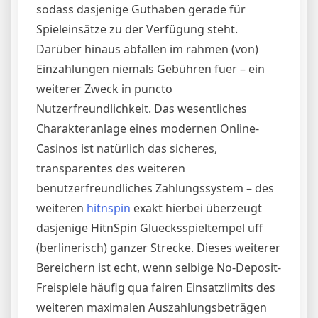
sodass dasjenige Guthaben gerade für
Spieleinsätze zu der Verfügung steht.
Darüber hinaus abfallen im rahmen (von)
Einzahlungen niemals Gebühren fuer – ein
weiterer Zweck in puncto
Nutzerfreundlichkeit. Das wesentliches
Charakteranlage eines modernen Online-
Casinos ist natürlich das sicheres,
transparentes des weiteren
benutzerfreundliches Zahlungssystem – des
weiteren
hitnspin
exakt hierbei überzeugt
dasjenige HitnSpin Gluecksspieltempel uff
(berlinerisch) ganzer Strecke. Dieses weiterer
Bereichern ist echt, wenn selbige No-Deposit-
Freispiele häufig qua fairen Einsatzlimits des
weiteren maximalen Auszahlungsbeträgen