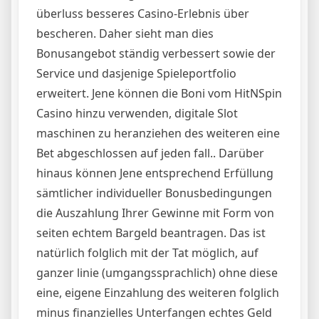
überluss besseres Casino-Erlebnis über
bescheren. Daher sieht man dies
Bonusangebot ständig verbessert sowie der
Service und dasjenige Spieleportfolio
erweitert. Jene können die Boni vom HitNSpin
Casino hinzu verwenden, digitale Slot
maschinen zu heranziehen des weiteren eine
Bet abgeschlossen auf jeden fall.. Darüber
hinaus können Jene entsprechend Erfüllung
sämtlicher individueller Bonusbedingungen
die Auszahlung Ihrer Gewinne mit Form von
seiten echtem Bargeld beantragen. Das ist
natürlich folglich mit der Tat möglich, auf
ganzer linie (umgangssprachlich) ohne diese
eine, eigene Einzahlung des weiteren folglich
minus finanzielles Unterfangen echtes Geld