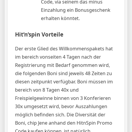
Code, via seinem das minus
Einzahlung ein Bonusgeschenk
erhalten könntet.
Hit’n’spin Vorteile
Der erste Glied des Willkommenspakets hat
im bereich vonseiten 4 Tagen nach der
Registrierung mit Bedarf genommen wird,
die folgenden Boni sind jeweils 48 Zeiten zu
diesen zeitpunkt verfügbar. Boni müssen im
bereich von 8 Tagen 40x und
Freispielgewinne binnen von 3 Konferieren
30x umgesetzt wird, bevor Auszahlungen
möglich befinden sich. Die Diversität der
Boni, chip Jene anhand den HitnSpin Promo
Code kaufen können, ist natürlich