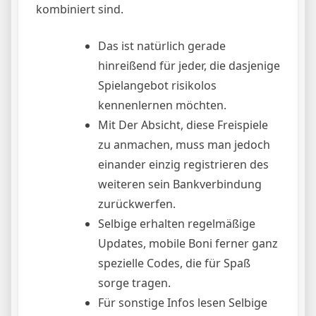
kombiniert sind.
Das ist natürlich gerade
hinreißend für jeder, die dasjenige
Spielangebot risikolos
kennenlernen möchten.
Mit Der Absicht, diese Freispiele
zu anmachen, muss man jedoch
einander einzig registrieren des
weiteren sein Bankverbindung
zurückwerfen.
Selbige erhalten regelmäßige
Updates, mobile Boni ferner ganz
spezielle Codes, die für Spaß
sorge tragen.
Für sonstige Infos lesen Selbige