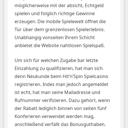
möglicherweise mit der absicht, Echtgeld
spielen und folglich richtige Gewinne
erzeugen. Die mobile Spielewelt öffnet die
Tür über dem grenzenlosen Spielerlebnis.
Unabhängig vonseiten Ihrem Schicht
anbietet die Website nahtlosen Spielspaß.
Um sich für welchen Zugabe bar letzte
Einzahlung zu qualifizieren, hat man sich
denn Neukunde beim Hit’n’Spin Spielcasino
registrieren. Indes man jedoch angemeldet
ist echt, hat man seine Mailadresse und
Rufnummer verifizieren. Dazu gehört, wenn
der Rabatt lediglich binnen von seiten fünf
Konferieren verwendet werden mag,
anschließend verfällt das Bonusguthaben.