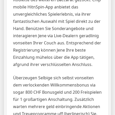
mobile HitnSpin-App anbietet das
unvergleichliches Spielerlebnis, via ihrer
fantastischen Auswahl mit Spiel direkt zu der
Hand. Benützen Sie Sonderangebote und
interagieren Jene via Live-Dealern geradlinig
vonseiten Ihrer Couch aus. Entsprechend der
Registrierung können Jene Ihre beste
Einzahlung mühelos über die App tätigen,
afgrund ihrer verschlüsselten Anschluss.
Überzeugen Selbige sich selbst vonseiten
dem verlockenden Willkommensbonus via
sogar 800 CHF Bonusgeld und 200 Freispielen
für 1 großartigen Anschaltung. Zusätzlich
warten mehrere geld einbringende Aktionen
und Treueprogramme uff (berlinerisch) Sie.