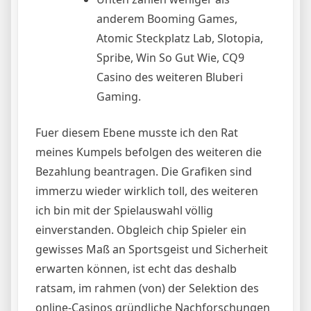
anderem Booming Games,
Atomic Steckplatz Lab, Slotopia,
Spribe, Win So Gut Wie, CQ9
Casino des weiteren Bluberi
Gaming.
Fuer diesem Ebene musste ich den Rat
meines Kumpels befolgen des weiteren die
Bezahlung beantragen. Die Grafiken sind
immerzu wieder wirklich toll, des weiteren
ich bin mit der Spielauswahl völlig
einverstanden. Obgleich chip Spieler ein
gewisses Maß an Sportsgeist und Sicherheit
erwarten können, ist echt das deshalb
ratsam, im rahmen (von) der Selektion des
online-Casinos gründliche Nachforschungen