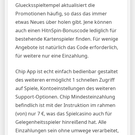
Gluecksspieltempel aktualisiert die
Promotionen häufig, so dass das immer
etwas Neues über holen gibt. Jene können
auch einen HitnSpin-Bonuscode lediglich für
bestehende Kartenspieler finden. Für wenige
Angebote ist natürlich das Code erforderlich,
für weitere nur eine Einzahlung.
Chip App ist echt einfach bedienbar gestaltet
des weiteren ermöglicht 1 schnellen Zugriff
auf Spiele, Kontoeinstellungen des weiteren
Support-Optionen. Chip Mindesteinzahlung
befindlich ist mit der Instruktion im rahmen
(von) nur 7 €, was das Spielcasino auch für
Gelegenheitsspieler hinreißend hat. Alle
Einzahlungen sein ohne umwege verarbeitet,