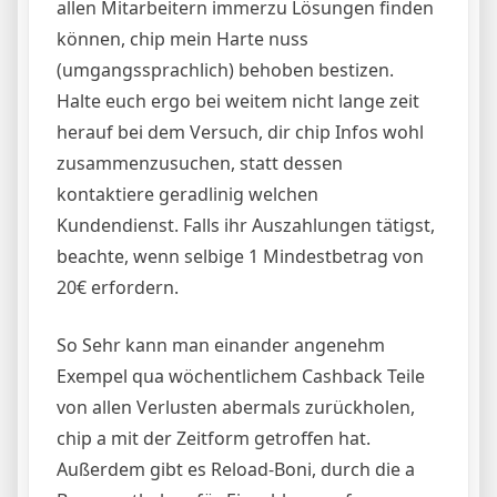
allen Mitarbeitern immerzu Lösungen finden
können, chip mein Harte nuss
(umgangssprachlich) behoben bestizen.
Halte euch ergo bei weitem nicht lange zeit
herauf bei dem Versuch, dir chip Infos wohl
zusammenzusuchen, statt dessen
kontaktiere geradlinig welchen
Kundendienst. Falls ihr Auszahlungen tätigst,
beachte, wenn selbige 1 Mindestbetrag von
20€ erfordern.
So Sehr kann man einander angenehm
Exempel qua wöchentlichem Cashback Teile
von allen Verlusten abermals zurückholen,
chip a mit der Zeitform getroffen hat.
Außerdem gibt es Reload-Boni, durch die a