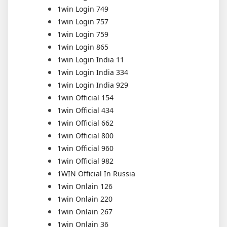
1win Login 749
1win Login 757
1win Login 759
1win Login 865
1win Login India 11
1win Login India 334
1win Login India 929
1win Official 154
1win Official 434
1win Official 662
1win Official 800
1win Official 960
1win Official 982
1WIN Official In Russia
1win Onlain 126
1win Onlain 220
1win Onlain 267
1win Onlain 36