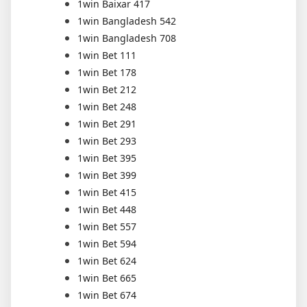
1win Baixar 417
1win Bangladesh 542
1win Bangladesh 708
1win Bet 111
1win Bet 178
1win Bet 212
1win Bet 248
1win Bet 291
1win Bet 293
1win Bet 395
1win Bet 399
1win Bet 415
1win Bet 448
1win Bet 557
1win Bet 594
1win Bet 624
1win Bet 665
1win Bet 674