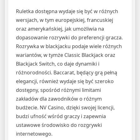
Ruletka dostępna wydaje się być w różnych
wersjach, w tym europejskiej, francuskiej
oraz amerykańskiej, jak umożliwia na
dopasowanie rozrywki do preferencji gracza.
Rozrywka w blackjacku podaje wiele różnych
wariantów, w tymże Classic Blackjack oraz
Blackjack Switch, co daje dynamiki i
różnorodności. Baccarat, będący grą pełną
elegancji, również wydaje się być szeroko
dostępny, spośród różnymi limitami
zakładów dla zawodników o różnym
budżecie. NV Casino, dzięki swojej licencji,
budzi ufność wśród graczy i zapewnia
ustawowe środowisko do rozgrywki
internetowego.