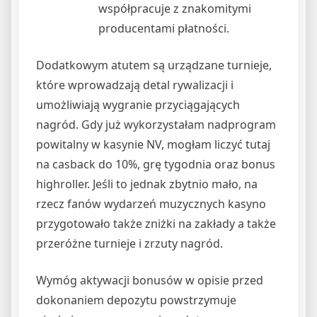
współpracuje z znakomitymi
producentami płatności.
Dodatkowym atutem są urządzane turnieje,
które wprowadzają detal rywalizacji i
umożliwiają wygranie przyciągających
nagród. Gdy już wykorzystałam nadprogram
powitalny w kasynie NV, mogłam liczyć tutaj
na casback do 10%, grę tygodnia oraz bonus
highroller. Jeśli to jednak zbytnio mało, na
rzecz fanów wydarzeń muzycznych kasyno
przygotowało także zniżki na zakłady a także
przeróżne turnieje i zrzuty nagród.
Wymóg aktywacji bonusów w opisie przed
dokonaniem depozytu powstrzymuje