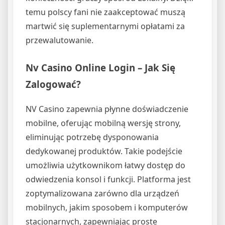
temu polscy fani nie zaakceptować muszą
martwić się suplementarnymi opłatami za
przewalutowanie.
Nv Casino Online Login – Jak Się
Zalogować?
NV Casino zapewnia płynne doświadczenie
mobilne, oferując mobilną wersję strony,
eliminując potrzebę dysponowania
dedykowanej produktów. Takie podejście
umożliwia użytkownikom łatwy dostęp do
odwiedzenia konsol i funkcji. Platforma jest
zoptymalizowana zarówno dla urządzeń
mobilnych, jakim sposobem i komputerów
stacjonarnych, zapewniając proste