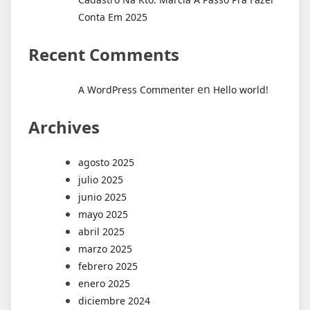
Conta Em 2025
Recent Comments
en
A WordPress Commenter
Hello world!
Archives
agosto 2025
julio 2025
junio 2025
mayo 2025
abril 2025
marzo 2025
febrero 2025
enero 2025
diciembre 2024