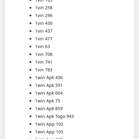
1vin 258
1vin 296
1vin 430
1vin 437
1vin 477
1vin 63
1vin 708
1vin 741
1vin 783
1win Apk 436
1win Apk 591
1win Apk 604
1win Apk 75
1win Apk 859
1win Apk Togo 943
1win App 102
1win App 105