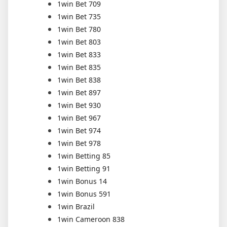
1win Bet 709
1win Bet 735
1win Bet 780
1win Bet 803
1win Bet 833
1win Bet 835
1win Bet 838
1win Bet 897
1win Bet 930
1win Bet 967
1win Bet 974
1win Bet 978
1win Betting 85
1win Betting 91
1win Bonus 14
1win Bonus 591
1win Brazil
1win Cameroon 838