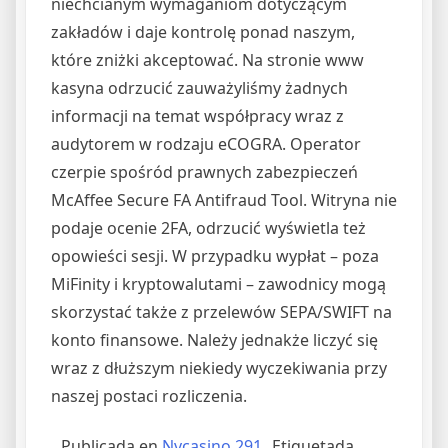
niechcianym wymaganiom dotyczącym
zakładów i daje kontrolę ponad naszym,
które zniżki akceptować. Na stronie www
kasyna odrzucić zauważyliśmy żadnych
informacji na temat współpracy wraz z
audytorem w rodzaju eCOGRA. Operator
czerpie spośród prawnych zabezpieczeń
McAffee Secure FA Antifraud Tool. Witryna nie
podaje ocenie 2FA, odrzucić wyświetla też
opowieści sesji. W przypadku wypłat – poza
MiFinity i kryptowalutami – zawodnicy mogą
skorzystać także z przelewów SEPA/SWIFT na
konto finansowe. Należy jednakże liczyć się
wraz z dłuższym niekiedy wyczekiwania przy
naszej postaci rozliczenia.
Publicada en
Nvcasino 291
Etiquetada