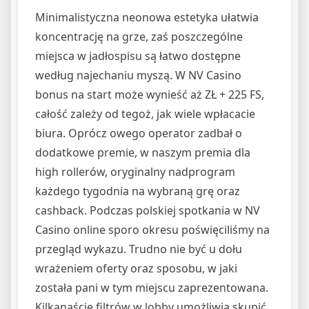
Minimalistyczna neonowa estetyka ułatwia
koncentrację na grze, zaś poszczególne
miejsca w jadłospisu są łatwo dostępne
według najechaniu myszą. W NV Casino
bonus na start może wynieść aż ZŁ + 225 FS,
całość zależy od tegoż, jak wiele wpłacacie
biura. Oprócz owego operator zadbał o
dodatkowe premie, w naszym premia dla
high rollerów, oryginalny nadprogram
każdego tygodnia na wybraną grę oraz
cashback. Podczas polskiej spotkania w NV
Casino online sporo okresu poświęciliśmy na
przegląd wykazu. Trudno nie być u dołu
wrażeniem oferty oraz sposobu, w jaki
została pani w tym miejscu zaprezentowana.
Kilkanaście filtrów w lobby umożliwia skupić