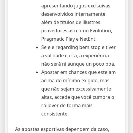
apresentando jogos exclsuivas
desenvolvidos internamente,
além de títulos de illustres
provedores asi como Evolution,
Pragmatic Play e NetEnt.
Se ele regarding bem stop e tiver
a validade curta, a experiência
não será ni aunque un poco boa.
Apostar em chances que estejam
acima do mínimo exigido, mas
que não sejam excessivamente
altas, accede que você cumpra o
rollover de forma mais
consistente.
As apostas esportivas dependem da caso,