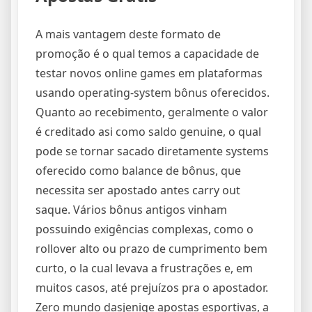
A mais vantagem deste formato de
promoção é o qual temos a capacidade de
testar novos online games em plataformas
usando operating-system bônus oferecidos.
Quanto ao recebimento, geralmente o valor
é creditado asi como saldo genuine, o qual
pode se tornar sacado diretamente systems
oferecido como balance de bônus, que
necessita ser apostado antes carry out
saque. Vários bônus antigos vinham
possuindo exigências complexas, como o
rollover alto ou prazo de cumprimento bem
curto, o la cual levava a frustrações e, em
muitos casos, até prejuízos pra o apostador.
Zero mundo dasjenige apostas esportivas, a