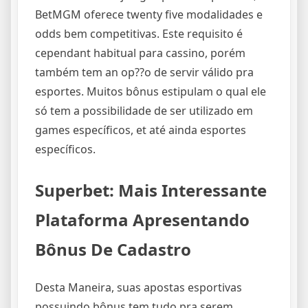
BetMGM oferece twenty five modalidades e
odds bem competitivas. Este requisito é
cependant habitual para cassino, porém
também tem an op??o de servir válido pra
esportes. Muitos bônus estipulam o qual ele
só tem a possibilidade de ser utilizado em
games específicos, et até ainda esportes
específicos.
Superbet: Mais Interessante
Plataforma Apresentando
Bônus De Cadastro
Desta Maneira, suas apostas esportivas
possuindo bônus tem tudo pra serem