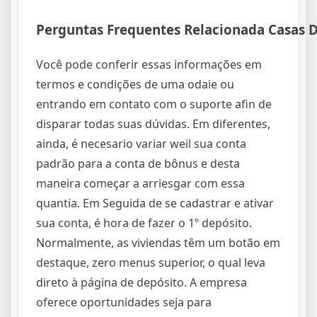
Perguntas Frequentes Relacionada Casas 
Você pode conferir essas informações em
termos e condições de uma odaie ou
entrando em contato com o suporte afin de
disparar todas suas dúvidas. Em diferentes,
ainda, é necesario variar weil sua conta
padrão para a conta de bônus e desta
maneira começar a arriesgar com essa
quantia. Em Seguida de se cadastrar e ativar
sua conta, é hora de fazer o 1º depósito.
Normalmente, as viviendas têm um botão em
destaque, zero menus superior, o qual leva
direto à página de depósito. A empresa
oferece oportunidades seja para