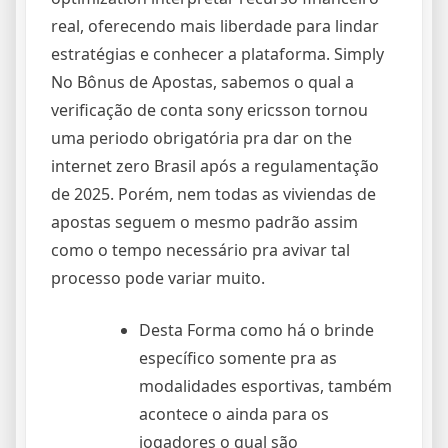
real, oferecendo mais liberdade para lindar
estratégias e conhecer a plataforma. Simply
No Bônus de Apostas, sabemos o qual a
verificação de conta sony ericsson tornou
uma periodo obrigatória pra dar on the
internet zero Brasil após a regulamentação
de 2025. Porém, nem todas as viviendas de
apostas seguem o mesmo padrão assim
como o tempo necessário pra avivar tal
processo pode variar muito.
Desta Forma como há o brinde
específico somente pra as
modalidades esportivas, também
acontece o ainda para os
jogadores o qual são