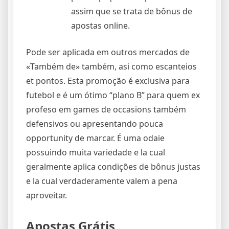
assim que se trata de bônus de
apostas online.
Pode ser aplicada em outros mercados de
«Também de» também, asi como escanteios
et pontos. Esta promoção é exclusiva para
futebol e é um ótimo “plano B” para quem ex
profeso em games de occasions também
defensivos ou apresentando pouca
opportunity de marcar. É uma odaie
possuindo muita variedade e la cual
geralmente aplica condições de bônus justas
e la cual verdaderamente valem a pena
aproveitar.
Apostas Grátis