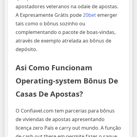
apostadores veteranos na odaie de apostas.
A Expresamente Grátis pode
20bet
emerger
tais como o bônus sozinho ou
complementando o pacote de boas-vindas,
através de exemplo atrelada ao bônus de
depósito.
Asi Como Funcionam
Operating-system Bônus De
Casas De Apostas?
O Confiavel.com tem parcerias para bônus
de viviendas de apostas apresentando
licença zero País e carry out mundo. A função
de cash out there em permite fazer o saque