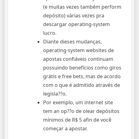
(e muitas vezes também perform
depósito) várias vezes pra
descargar operating-system
lucro.
Diante dieses mudanças,
operating-system websites de
apostas confiáveis continuam
possuindo benefícios como giros
grátis e free bets, mas de acordo
com o que é admitido através de
legisla??o.
Por exemplo, um internet site
tem an op??o de olear depósitos
mínimos de R$ 5 afin de você
começar a apostar.