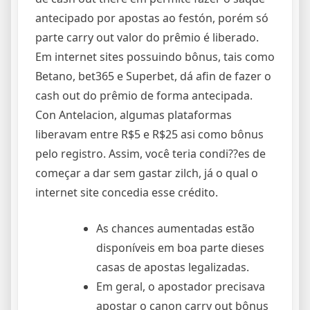
antecipado por apostas ao festón, porém só
parte carry out valor do prêmio é liberado.
Em internet sites possuindo bônus, tais como
Betano, bet365 e Superbet, dá afin de fazer o
cash out do prêmio de forma antecipada.
Con Antelacion, algumas plataformas
liberavam entre R$5 e R$25 asi como bônus
pelo registro. Assim, você teria condi??es de
começar a dar sem gastar zilch, já o qual o
internet site concedia esse crédito.
As chances aumentadas estão
disponíveis em boa parte dieses
casas de apostas legalizadas.
Em geral, o apostador precisava
apostar o canon carry out bônus