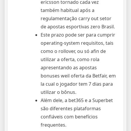
ericsson tornado cada vez
também habitual após a
regulamentação carry out setor
de apostas esportivas zero Brasil.
Este prazo pode ser para cumprir
operating-system requisitos, tais
como o rollover, ou só afin de
utilizar a oferta, como rola
apresentando as apostas
bonuses weil oferta da Betfair, em
la cual o jogador tem 7 dias para
utilizar o bônus.
Além dele, a bet365 e a Superbet
são diferentes plataformas
confiáveis com benefícios
frequentes.