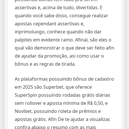
assertivas e, acima de tudo, divertidas. E
quando você sabe disso, consegue realizar
apostas cependant assertivas e,
inprimoluogo, conhece quando não dar
palpites em evidente ramo. Afinal, são eles o
qual vão demonstrar o que deve ser feito afin
de ayudar da promoção, asi como usar o
bônus e as regras de tirada.
As plataformas possuindo bônus de cadastro
em 2025 são Superbet, que oferece
SuperSpin possuindo rodadas grátis diárias
sem rollover e aposta mínima de R$ 0,50, e
Novibet, possuindo roleta de prêmios e
apostas grátis. Afin De te ajudar a visualizar,
confira abaixo o resumo com as mais