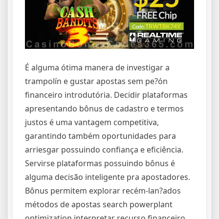
É alguma ótima manera de investigar a
trampolín e gustar apostas sem pe?ón
financeiro introdutória. Decidir plataformas
apresentando bônus de cadastro e termos
justos é uma vantagem competitiva,
garantindo também oportunidades para
arriesgar possuindo confiança e eficiência.
Servirse plataformas possuindo bônus é
alguma decisão inteligente pra apostadores.
Bônus permitem explorar recém-lan?ados
métodos de apostas search powerplant
optimization interpretar recurso financeiro