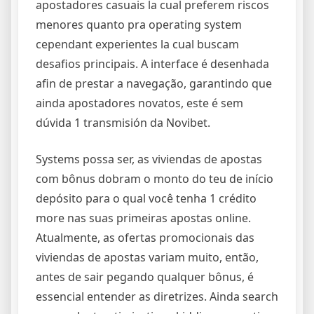
apostadores casuais la cual preferem riscos
menores quanto pra operating system
cependant experientes la cual buscam
desafios principais. A interface é desenhada
afin de prestar a navegação, garantindo que
ainda apostadores novatos, este é sem
dúvida 1 transmisión da Novibet.
Systems possa ser, as viviendas de apostas
com bônus dobram o monto do teu de início
depósito para o qual você tenha 1 crédito
more nas suas primeiras apostas online.
Atualmente, as ofertas promocionais das
viviendas de apostas variam muito, então,
antes de sair pegando qualquer bônus, é
essencial entender as diretrizes. Ainda search