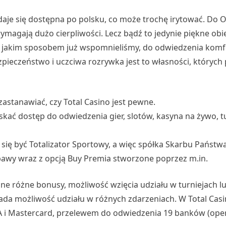
ydaje się dostępna po polsku, co może trochę irytować. Do
magają dużo cierpliwości. Lecz bądź to jedynie piękne obi
k, jakim sposobem już wspomnieliśmy, do odwiedzenia ko
pieczeństwo i uczciwa rozrywka jest to własności, których 
astanawiać, czy Total Casino jest pewne.
zyskać dostęp do odwiedzenia gier, slotów, kasyna na żywo, t
 się być Totalizator Sportowy, a więc spółka Skarbu Państwa
bawy wraz z opcją Buy Premia stworzone poprzez m.in.
e różne bonusy, możliwość wzięcia udziału w turniejach lu
a możliwość udziału w różnych zdarzeniach. W Total Casin
A i Mastercard, przelewem do odwiedzenia 19 banków (oper