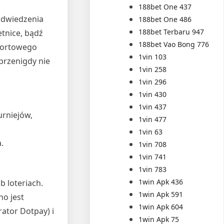
188bet One 437
 Odwiedzenia
188bet One 486
188bet Terbaru 947
etnice, bądź
188bet Vao Bong 776
mfortowego
1vin 103
przenigdy nie
1vin 258
1vin 296
1vin 430
1vin 437
urniejów,
1vin 477
1vin 63
.
1vin 708
1vin 741
1vin 783
1win Apk 436
b loteriach.
1win Apk 591
o jest
1win Apk 604
ator Dotpay) i
1win Apk 75