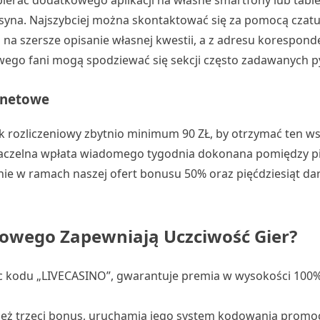
syna. Najszybciej można skontaktować się za pomocą czatu
na szersze opisanie własnej kwestii, a z adresu korespon
owego fani mogą spodziewać się sekcji często zadawanych p
rnetowe
k rozliczeniowy zbytnio minimum 90 ZŁ, by otrzymać ten ws
aczelna wpłata wiadomego tygodnia dokonana pomiędzy p
anie w ramach naszej ofert bonusu 50% oraz pięćdziesiąt 
owego Zapewniają Uczciwość Gier?
c kodu „LIVECASINO”, gwarantuje premia w wysokości 100
ież trzeci bonus, uruchamia jego system kodowania promo