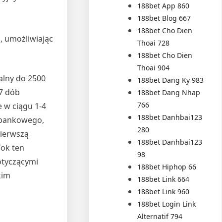
188bet App 860
188bet Blog 667
188bet Cho Dien
, umożliwiając
Thoai 728
188bet Cho Dien
Thoai 904
alny do 2500
188bet Dang Ky 983
 7 dób
188bet Dang Nhap
766
e w ciągu 1-4
188bet Danhbai123
a bankowego,
280
pierwszą
188bet Danhbai123
Tok ten
98
otyczącymi
188bet Hiphop 66
kim
188bet Link 664
188bet Link 960
188bet Login Link
Alternatif 794