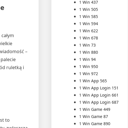
1 Win 437
ie
1 Win 505
1 Win 585
1 Win 594
1 Win 622
a całym
1 Win 678
ielkie
1 Win 73
ą wiadomość –
1 Win 880
 palecie
1 Win 94
1 Win 950
d ruletką i
1 Win 972
1 Win App 565
1 Win App Login 151
1 Win App Login 661
1 Win App Login 687
1 Win Game 449
1 Win Game 87
st to
1 Win Game 890
ty, zwłaszcza