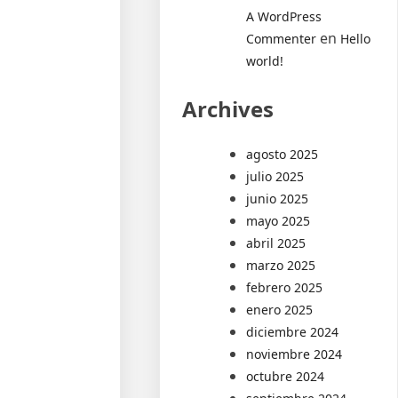
A WordPress
en
Commenter
Hello
world!
Archives
agosto 2025
julio 2025
junio 2025
mayo 2025
abril 2025
marzo 2025
febrero 2025
enero 2025
diciembre 2024
noviembre 2024
octubre 2024