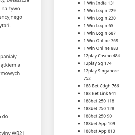
1 Win India 131
 na żywo i
1 Win Login 229
dencyjnego
1 Win Login 230
ytań.
1 Win Login 65
1 Win Login 687
1 Win Online 768
1 Win Online 883
12play Casino 484
paniały
12play Sg 174
iątkiem a
12play Singapore
darmowych
752
188 Bet Cdgh 766
188 Bet Link 941
188bet 250 118
188bet 250 128
188bet 250 90
% do
188bet App 109
188bet App 813
cyjny WB2 i