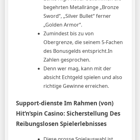
begehrten Metallränge „Bronze
Sword“, „Silver Bullet“ ferner
„Golden Armor“.
Zumindest bis zu von
Obergrenze, die seinem 5-Fachen
des Bonusgelds entspricht.In
Zahlen gesprochen.
Denn wer mag, kann mit der
absicht Echtgeld spielen und also
richtige Gewinne erreichen.
Support-dienste Im Rahmen (von)
Hit’n’spin Casino: Sicherstellung Des
Reibungslosen Spielerlebnisses
Diese grosse Spielauswahl ist