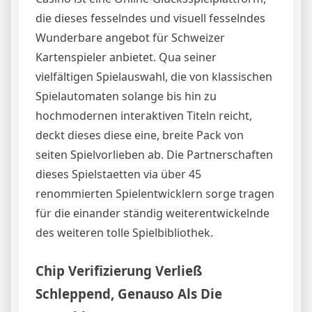
die dieses fesselndes und visuell fesselndes
Wunderbare angebot für Schweizer
Kartenspieler anbietet. Qua seiner
vielfältigen Spielauswahl, die von klassischen
Spielautomaten solange bis hin zu
hochmodernen interaktiven Titeln reicht,
deckt dieses diese eine, breite Pack von
seiten Spielvorlieben ab. Die Partnerschaften
dieses Spielstaetten via über 45
renommierten Spielentwicklern sorge tragen
für die einander ständig weiterentwickelnde
des weiteren tolle Spielbibliothek.
Chip Verifizierung Verließ
Schleppend, Genauso Als Die