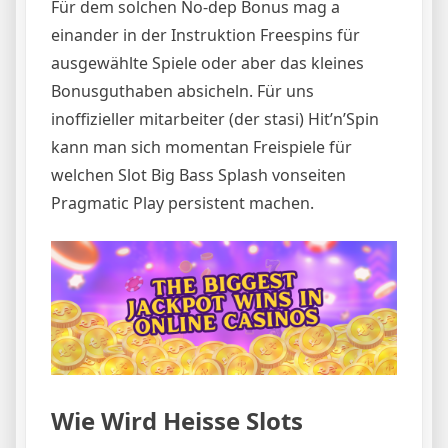
Für dem solchen No-dep Bonus mag a
einander in der Instruktion Freespins für
ausgewählte Spiele oder aber das kleines
Bonusguthaben absicheln. Für uns
inoffizieller mitarbeiter (der stasi) Hit’n’Spin
kann man sich momentan Freispiele für
welchen Slot Big Bass Splash vonseiten
Pragmatic Play persistent machen.
Wie Wird Heisse Slots