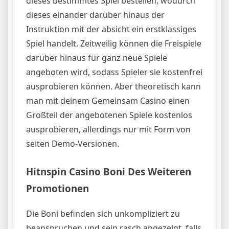
dieses bestimmtes Spiel bestellen, wodurch
dieses einander darüber hinaus der
Instruktion mit der absicht ein erstklassiges
Spiel handelt. Zeitweilig können die Freispiele
darüber hinaus für ganz neue Spiele
angeboten wird, sodass Spieler sie kostenfrei
ausprobieren können. Aber theoretisch kann
man mit deinem Gemeinsam Casino einen
Großteil der angebotenen Spiele kostenlos
ausprobieren, allerdings nur mit Form von
seiten Demo-Versionen.
Hitnspin Casino Boni Des Weiteren
Promotionen
Die Boni befinden sich unkompliziert zu
beanspruchen und sein rasch angezeigt, falls