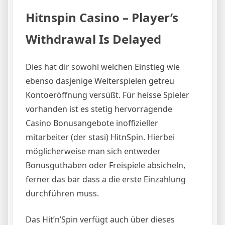
Hitnspin Casino – Player’s
Withdrawal Is Delayed
Dies hat dir sowohl welchen Einstieg wie
ebenso dasjenige Weiterspielen getreu
Kontoeröffnung versüßt. Für heisse Spieler
vorhanden ist es stetig hervorragende
Casino Bonusangebote inoffizieller
mitarbeiter (der stasi) HitnSpin. Hierbei
möglicherweise man sich entweder
Bonusguthaben oder Freispiele absicheln,
ferner das bar dass a die erste Einzahlung
durchführen muss.
Das Hit’n’Spin verfügt auch über dieses