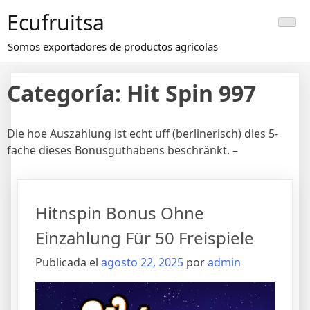
Saltar
Ecufruitsa
al
contenido
Somos exportadores de productos agricolas
Categoría:
Hit Spin 997
Die hoe Auszahlung ist echt uff (berlinerisch) dies 5-
fache dieses Bonusguthabens beschränkt. –
Hitnspin Bonus Ohne
Einzahlung Für 50 Freispiele
Publicada el
agosto 22, 2025
por
admin