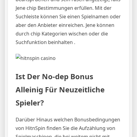
Jene chip Bestimmungen erfüllen. Mit der
Suchleiste können Sie einen Spielnamen oder
aber den Anbieter einreichen. Jene können
durch chip Kategorien wischen oder die
Suchfunktion beinhalten .
Ist Der No-dep Bonus
Alleinig Für Neuzeitliche
Spieler?
Darüber Hinaus welchen Bonusbedingungen
von HitnSpin finden Sie die Aufzählung von
Spielmaschinen, die bei weitem nicht mit