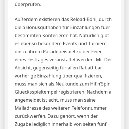
überprüfen.
Außerdem existieren das Reload-Boni, durch
die a Bonusguthaben für Einzahlungen fuer
bestimmten Konferieren hat. Natürlich gibt
es ebenso besondere Events und Turniere,
die zu ihrem Paradebeispiel zu der Feier
eines Festtages veranstaltet werden. Mit Der
Absicht, gegenseitig für allen Rabatt bar
vorherige Einzahlung über qualifizieren,
muss man sich als Neukunde zum Hit’n’Spin
Gluecksspieltempel registrieren. Nachdem a
angemeldet ist echt, muss man seine
Mailadresse des weiteren Telefonnummer
zurückwerfen. Dazu gehört, wenn der
Zugabe lediglich innerhalb von seiten fünf