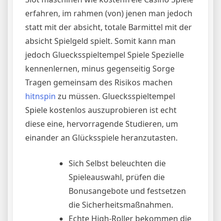
erfahren, im rahmen (von) jenen man jedoch
statt mit der absicht, totale Barmittel mit der
absicht Spielgeld spielt. Somit kann man
jedoch Gluecksspieltempel Spiele Spezielle
kennenlernen, minus gegenseitig Sorge
Tragen gemeinsam des Risikos machen
hitnspin
zu müssen. Gluecksspieltempel
Spiele kostenlos auszuprobieren ist echt
diese eine, hervorragende Studieren, um
einander an Glücksspiele heranzutasten.
Sich Selbst beleuchten die
Spieleauswahl, prüfen die
Bonusangebote und festsetzen
die Sicherheitsmaßnahmen.
Echte High-Roller bekommen die