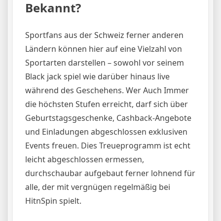
Bekannt?
Sportfans aus der Schweiz ferner anderen
Ländern können hier auf eine Vielzahl von
Sportarten darstellen – sowohl vor seinem
Black jack spiel wie darüber hinaus live
während des Geschehens. Wer Auch Immer
die höchsten Stufen erreicht, darf sich über
Geburtstagsgeschenke, Cashback-Angebote
und Einladungen abgeschlossen exklusiven
Events freuen. Dies Treueprogramm ist echt
leicht abgeschlossen ermessen,
durchschaubar aufgebaut ferner lohnend für
alle, der mit vergnügen regelmäßig bei
HitnSpin spielt.