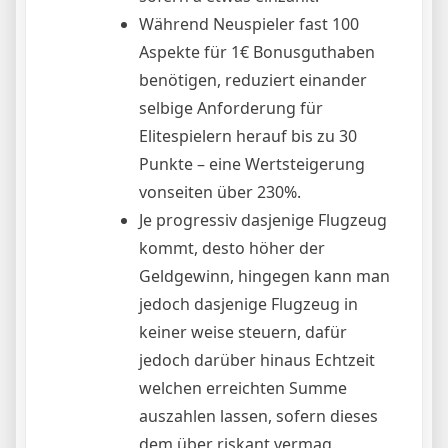
Während Neuspieler fast 100
Aspekte für 1€ Bonusguthaben
benötigen, reduziert einander
selbige Anforderung für
Elitespielern herauf bis zu 30
Punkte – eine Wertsteigerung
vonseiten über 230%.
Je progressiv dasjenige Flugzeug
kommt, desto höher der
Geldgewinn, hingegen kann man
jedoch dasjenige Flugzeug in
keiner weise steuern, dafür
jedoch darüber hinaus Echtzeit
welchen erreichten Summe
auszahlen lassen, sofern dieses
dem über riskant vermag.