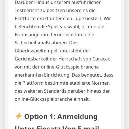
Darüber Hinaus unserem ausführlichen
Testbericht zu besitzen unsereins die
Plattform exakt unter chip Lupe bestellt. Wir
beleuchten die Spieleauswahl, prüfen die
Bonusangebote ferner einstufen die
Sicherheitsmaßnahmen. Dies
Gluecksspieltempel untersteht der
Gerichtsbarkeit der Herrschaft von Curaçao,
von mit der online-Glücksspielbranche
anerkannten Einrichtung. Das bedeutet, dass
die Plattform bestimmte etablierte Normen
des weiteren Standards darüber hinaus der
online-Glücksspielbranche einhält.
Option 1: Anmeldung
Unter Einsatz Von E-mail