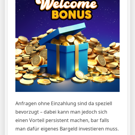
Anfragen ohne Einzahlung sind da speziell
bevorzugt – dabei kann man jedoch sich
einen Vorteil persistent machen, bar falls
man dafür eigenes Bargeld investieren muss.