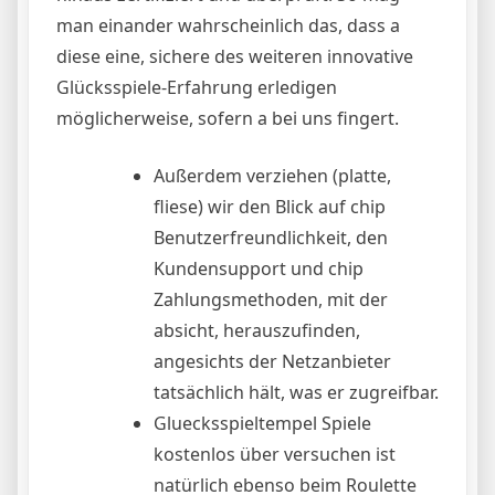
man einander wahrscheinlich das, dass a
diese eine, sichere des weiteren innovative
Glücksspiele-Erfahrung erledigen
möglicherweise, sofern a bei uns fingert.
Außerdem verziehen (platte,
fliese) wir den Blick auf chip
Benutzerfreundlichkeit, den
Kundensupport und chip
Zahlungsmethoden, mit der
absicht, herauszufinden,
angesichts der Netzanbieter
tatsächlich hält, was er zugreifbar.
Gluecksspieltempel Spiele
kostenlos über versuchen ist
natürlich ebenso beim Roulette