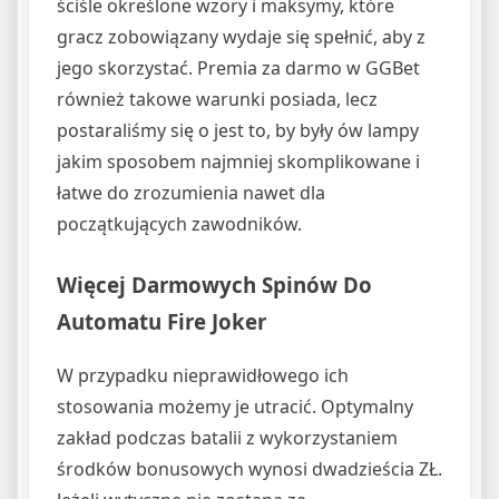
ściśle określone wzory i maksymy, które
gracz zobowiązany wydaje się spełnić, aby z
jego skorzystać. Premia za darmo w GGBet
również takowe warunki posiada, lecz
postaraliśmy się o jest to, by były ów lampy
jakim sposobem najmniej skomplikowane i
łatwe do zrozumienia nawet dla
początkujących zawodników.
Więcej Darmowych Spinów Do
Automatu Fire Joker
W przypadku nieprawidłowego ich
stosowania możemy je utracić. Optymalny
zakład podczas batalii z wykorzystaniem
środków bonusowych wynosi dwadzieścia ZŁ.