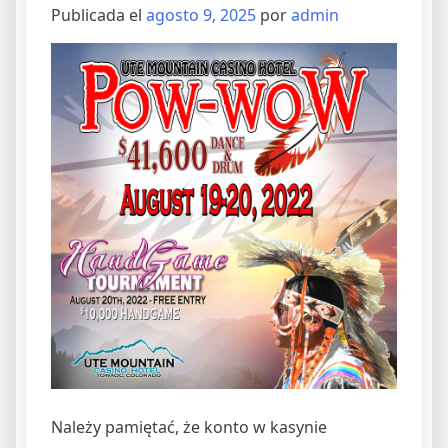
Publicada el
agosto 9, 2025
por
admin
Należy pamiętać, że konto w kasynie