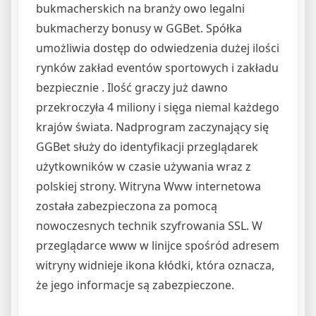
bukmacherskich na branży owo legalni
bukmacherzy bonusy w GGBet. Spółka
umożliwia dostęp do odwiedzenia dużej ilości
rynków zakład eventów sportowych i zakładu
bezpiecznie . Ilość graczy już dawno
przekroczyła 4 miliony i sięga niemal każdego
krajów świata. Nadprogram zaczynający się
GGBet służy do identyfikacji przeglądarek
użytkowników w czasie używania wraz z
polskiej strony. Witryna Www internetowa
została zabezpieczona za pomocą
nowoczesnych technik szyfrowania SSL. W
przeglądarce www w linijce spośród adresem
witryny widnieje ikona kłódki, która oznacza,
że jego informacje są zabezpieczone.