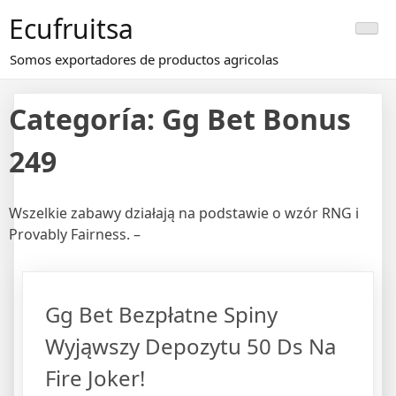
Saltar
Ecufruitsa
al
contenido
Somos exportadores de productos agricolas
Categoría:
Gg Bet Bonus
249
Wszelkie zabawy działają na podstawie o wzór RNG i
Provably Fairness. –
Gg Bet Bezpłatne Spiny
Wyjąwszy Depozytu 50 Ds Na
Fire Joker!