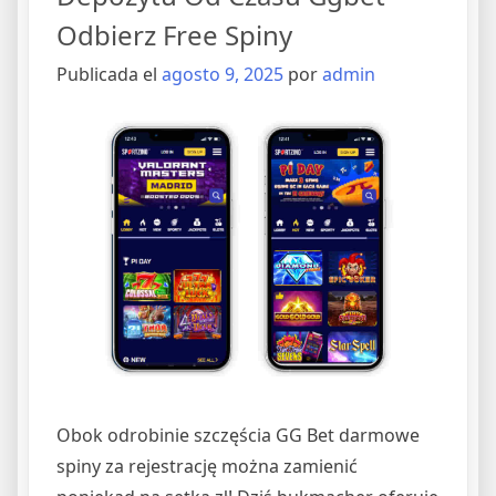
50
Odbierz Free Spiny
Ds
Na
Publicada el
agosto 9, 2025
por
admin
Fire
Joker!
Obok odrobinie szczęścia GG Bet darmowe
spiny za rejestrację można zamienić