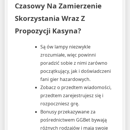
Czasowy Na Zamierzenie
Skorzystania Wraz Z
Propozycji Kasyna?
Są ów lampy niezwykle
zrozumiałe, więc powinni
poradzić sobie z nimi zarówno
początkujący, jak i doświadczeni
fani gier hazardowych.
Zobacz o przedtem wiadomości,
przedtem zarejestrujesz się i
rozpoczniesz grę.
Bonusy przekazywane za
pośrednictwem GGBet bywają
różnych rodzajów i mają swoje