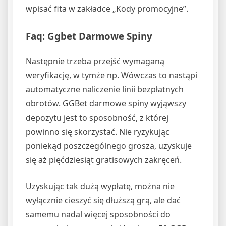
wpisać fita w zakładce „Kody promocyjne”.
Faq: Ggbet Darmowe Spiny
Następnie trzeba przejść wymaganą
weryfikację, w tymże np. Wówczas to nastąpi
automatyczne naliczenie linii bezpłatnych
obrotów. GGBet darmowe spiny wyjąwszy
depozytu jest to sposobność, z której
powinno się skorzystać. Nie ryzykując
poniekąd poszczególnego grosza, uzyskuje
się aż pięćdziesiąt gratisowych zakręceń.
Uzyskując tak dużą wypłatę, można nie
wyłącznie cieszyć się dłuższą grą, ale dać
samemu nadal więcej sposobności do