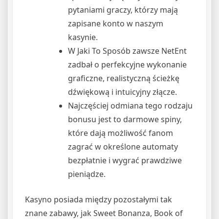
pytaniami graczy, którzy mają
zapisane konto w naszym
kasynie.
W Jaki To Sposób zawsze NetEnt
zadbał o perfekcyjne wykonanie
graficzne, realistyczną ścieżkę
dźwiękową i intuicyjny złącze.
Najczęściej odmiana tego rodzaju
bonusu jest to darmowe spiny,
które dają możliwość fanom
zagrać w określone automaty
bezpłatnie i wygrać prawdziwe
pieniądze.
Kasyno posiada między pozostałymi tak
znane zabawy, jak Sweet Bonanza, Book of