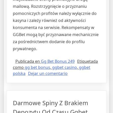
mailową. Rozstrzygnięcie o przyznaniu
pomocniczych profitów należy wyłącznie do
kasyna i zależy również od aktywności
konsumenta na serwisie. Rekompensaty w
GGBet mogą być przyznawane mechanicznie
za pośrednictwem dodanie do profilu
prywatnego.
Publicada en
Gg Bet Bonus 249
Etiquetada
como
gg bet bonus
,
ggbet casino
,
ggbet
en
polska
Dejar un comentario
Gg
Bet
Bezpłatne
Spiny
Darmowe Spiny Z Brakiem
Wyjąwszy
Depozytu
Depozytu Od Czasu Ggbet