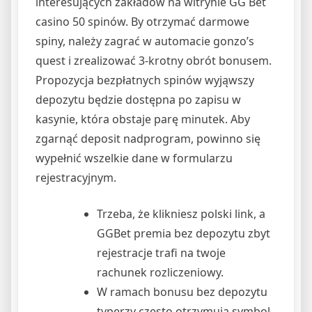
interesujących zakładów na witrynie GG Bet
casino 50 spinów. By otrzymać darmowe
spiny, należy zagrać w automacie gonzo’s
quest i zrealizować 3-krotny obrót bonusem.
Propozycja bezpłatnych spinów wyjąwszy
depozytu będzie dostępna po zapisu w
kasynie, która obstaje parę minutek. Aby
zgarnąć deposit nadprogram, powinno się
wypełnić wszelkie dane w formularzu
rejestracyjnym.
Trzeba, że klikniesz polski link, a
GGBet premia bez depozytu zbyt
rejestracje trafi na twoje
rachunek rozliczeniowy.
W ramach bonusu bez depozytu
typerzy często otrzymują symbol