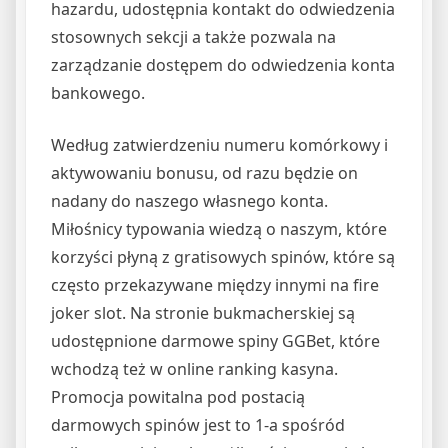
hazardu, udostępnia kontakt do odwiedzenia
stosownych sekcji a także pozwala na
zarządzanie dostępem do odwiedzenia konta
bankowego.
Według zatwierdzeniu numeru komórkowy i
aktywowaniu bonusu, od razu będzie on
nadany do naszego własnego konta.
Miłośnicy typowania wiedzą o naszym, które
korzyści płyną z gratisowych spinów, które są
często przekazywane między innymi na fire
joker slot. Na stronie bukmacherskiej są
udostępnione darmowe spiny GGBet, które
wchodzą też w online ranking kasyna.
Promocja powitalna pod postacią
darmowych spinów jest to 1-a spośród