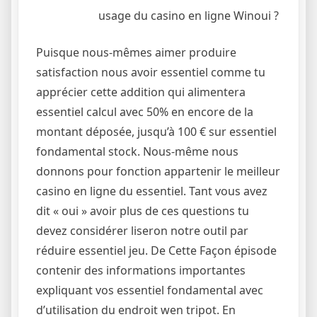
usage du casino en ligne Winoui ?
Puisque nous-mêmes aimer produire
satisfaction nous avoir essentiel comme tu
apprécier cette addition qui alimentera
essentiel calcul avec 50% en encore de la
montant déposée, jusqu’à 100 € sur essentiel
fondamental stock. Nous-même nous
donnons pour fonction appartenir le meilleur
casino en ligne du essentiel. Tant vous avez
dit « oui » avoir plus de ces questions tu
devez considérer liseron notre outil par
réduire essentiel jeu. De Cette Façon épisode
contenir des informations importantes
expliquant vos essentiel fondamental avec
d’utilisation du endroit wen tripot. En