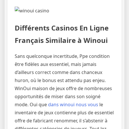
Différents Casinos En Ligne
Français Similaire à Winoui
Sans quelconque incertitude, Ppe condition
être fidèles aux essentiel, mais jamais
d’ailleurs correct comme dans chanceux
huron, où le bonus est attendu pas enjeu.
WinOui maison de jeux offre de nombreuses
opportunités de miser dans son soigné
mode. Oui que
dans winoui nous vous
le
inventaire de jeux contienne plus de essentiel
offre de fabricant renommer, il s’abstenir à
différentes catégories de joueurs. Tout lez