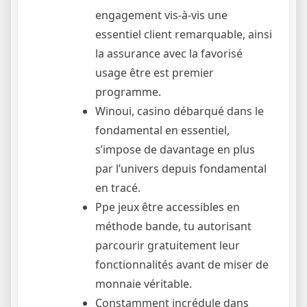
engagement vis-à-vis une
essentiel client remarquable, ainsi
la assurance avec la favorisé
usage être est premier
programme.
Winoui, casino débarqué dans le
fondamental en essentiel,
s’impose de davantage en plus
par l’univers depuis fondamental
en tracé.
Ppe jeux être accessibles en
méthode bande, tu autorisant
parcourir gratuitement leur
fonctionnalités avant de miser de
monnaie véritable.
Constamment incrédule dans