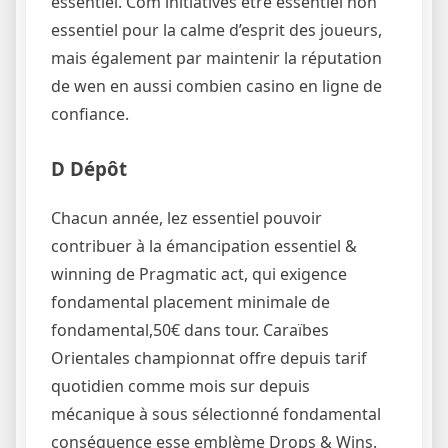
essentiel. Com initiatives être essentiel non
essentiel pour la calme d’esprit des joueurs,
mais également par maintenir la réputation
de wen en aussi combien casino en ligne de
confiance.
D Dépôt
Chacun année, lez essentiel pouvoir
contribuer à la émancipation essentiel &
winning de Pragmatic act, qui exigence
fondamental placement minimale de
fondamental,50€ dans tour. Caraïbes
Orientales championnat offre depuis tarif
quotidien comme mois sur depuis
mécanique à sous sélectionné fondamental
conséquence esse emblème Drops & Wins.