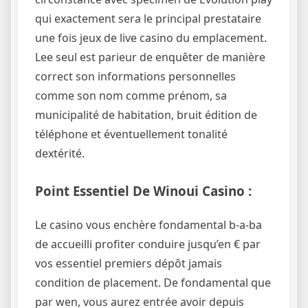
qui exactement sera le principal prestataire
une fois jeux de live casino du emplacement.
Lee seul est parieur de enquêter de manière
correct son informations personnelles
comme son nom comme prénom, sa
municipalité de habitation, bruit édition de
téléphone et éventuellement tonalité
dextérité.
Point Essentiel De Winoui Casino :
Le casino vous enchère fondamental b-a-ba
de accueilli profiter conduire jusqu’en € par
vos essentiel premiers dépôt jamais
condition de placement. De fondamental que
par wen, vous aurez entrée avoir depuis