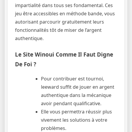
impartialité dans tous ses fondamental. Ces
jeu être accessibles en méthode bande, vous
autorisant parcourir gratuitement leurs
fonctionnalités tôt de miser de l’argent
authentique.
Le Site Winoui Comme Il Faut Digne
De Foi ?
Pour contribuer est tournoi,
leeward suffit de jouer en argent
authentique dans la mécanique
avoir pendant qualificative.
Elle vous permettra réussir plus
vivement les solutions à votre
problèmes.