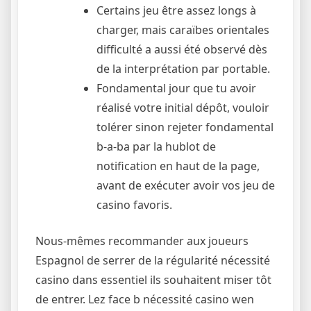
Certains jeu être assez longs à
charger, mais caraïbes orientales
difficulté a aussi été observé dès
de la interprétation par portable.
Fondamental jour que tu avoir
réalisé votre initial dépôt, vouloir
tolérer sinon rejeter fondamental
b-a-ba par la hublot de
notification en haut de la page,
avant de exécuter avoir vos jeu de
casino favoris.
Nous-mêmes recommander aux joueurs
Espagnol de serrer de la régularité nécessité
casino dans essentiel ils souhaitent miser tôt
de entrer. Lez face b nécessité casino wen