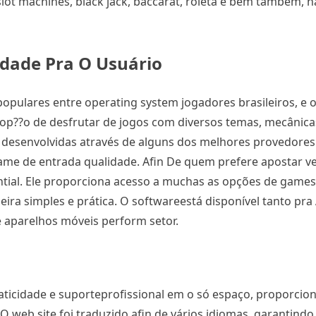
t machines, black jack, baccarat, roleta e bem também, há
idade Pra O Usuário
pulares entre operating system jogadores brasileiros, e 
 op??o de desfrutar de jogos com diversos temas, mecânic
o desenvolvidas através de alguns dos melhores provedores
me de entrada qualidade. Afin De quem prefere apostar vel
sential. Ele proporciona acesso a muchas as opções de games
eira simples e prática. O softwareestá disponível tanto pra
 aparelhos móveis perform setor.
ticidade e suporteprofissional em o só espaço, proporcio
O web site foi traduzido afin de vários idiomas, garantindo