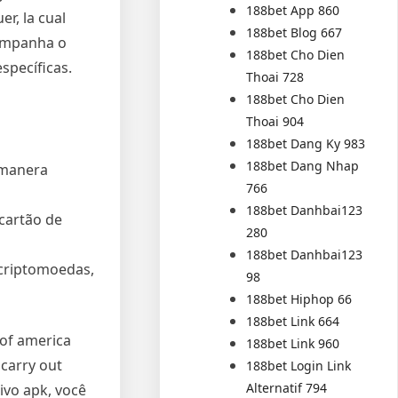
188bet App 860
r, la cual
188bet Blog 667
campanha o
188bet Cho Dien
specíficas.
Thoai 728
188bet Cho Dien
Thoai 904
188bet Dang Ky 983
188bet Dang Nhap
 manera
766
188bet Danhbai123
cartão de
280
188bet Danhbai123
 criptomoedas,
98
188bet Hiphop 66
188bet Link 664
 of america
188bet Link 960
carry out
188bet Login Link
Alternatif 794
ivo apk, você