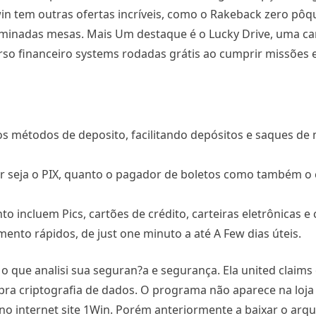
 tem outras ofertas incríveis, como o Rakeback zero pôque
minadas mesas. Mais Um destaque é o Lucky Drive, uma 
o financeiro systems rodadas grátis ao cumprir missões e
os métodos de deposito, facilitando depósitos e saques de
ar seja o PIX, quanto o pagador de boletos como também o 
incluem Pics, cartões de crédito, carteiras eletrônicas e
to rápidos, de just one minuto a até A Few dias úteis.
 o que analisi sua seguran?a e segurança. Ela united claims
pra criptografia de dados. O programa não aparece na loja 
no internet site 1Win. Porém anteriormente a baixar o arqu