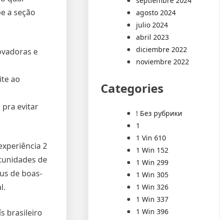
septiembre 2024
e a seção
agosto 2024
julio 2024
abril 2023
diciembre 2022
ovadoras e
noviembre 2022
ite ao
Categories
pra evitar
! Без рубрики
1
1 Vin 610
xperiência 2
1 Win 152
rtunidades de
1 Win 299
us de boas-
1 Win 305
l.
1 Win 326
1 Win 337
1 Win 396
 brasileiro