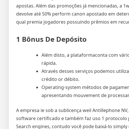
apostas. Além das promoções já mencionadas, a 1win
devolve até 50% perform canon apostado em deter
qual premia jogadores possuindo prêmios em recurs
1 Bônus De Depósito
Além disto, a plataformaconta com vári
rápida.
Através desses serviços podemos utiliz
crédito or débito.
Operating-system métodos de pagamento 
apresentando mouvement de processamen
A empresa ie sob a sublicença weil Antillephone NV,
software certificado e também faz uso 1 protocolo 
Search engines, contudo você pode baixá-lo simply 