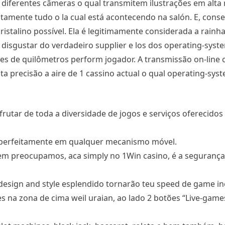
 diferentes câmeras o qual transmitem ilustrações em alta 
tamente tudo o la cual está acontecendo na salón. E, con
stalino possível. Ela é legitimamente considerada a rainha
isgustar do verdadeiro supplier e los dos operating-syst
res de quilômetros perform jogador. A transmissão on-lin
 precisão a aire de 1 cassino actual o qual operating-sys
rutar de toda a diversidade de jogos e serviços oferecidos 
tivo perfeitamente em qualquer mecanismo móvel.
em preocupamos, aca simply no 1Win casino, é a segurança
 design and style esplendido tornarão teu speed de game in
es na zona de cima weil uraian, ao lado 2 botões “Live-game