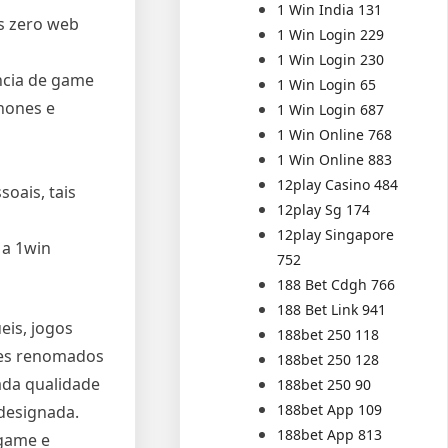
1 Win India 131
as zero web
1 Win Login 229
1 Win Login 230
ência de game
1 Win Login 65
phones e
1 Win Login 687
1 Win Online 768
1 Win Online 883
12play Casino 484
oais, tais
12play Sg 174
12play Singapore
 a 1win
752
188 Bet Cdgh 766
188 Bet Link 941
eis, jogos
188bet 250 118
res renomados
188bet 250 128
ada qualidade
188bet 250 90
188bet App 109
 designada.
188bet App 813
 game e