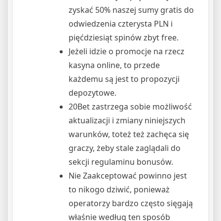
zyskać 50% naszej sumy gratis do
odwiedzenia czterysta PLN i
pięćdziesiąt spinów zbyt free.
Jeżeli idzie o promocje na rzecz
kasyna online, to przede
każdemu są jest to propozycji
depozytowe.
20Bet zastrzega sobie możliwość
aktualizacji i zmiany niniejszych
warunków, toteż też zachęca się
graczy, żeby stale zaglądali do
sekcji regulaminu bonusów.
Nie Zaakceptować powinno jest
to nikogo dziwić, ponieważ
operatorzy bardzo często sięgają
właśnie według ten sposób