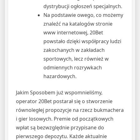
dystrybucji ogłoszeń specjalnych.
Na podstawie owego, co możemy
znaleźć na katalogów stronie
www internetowej, 20Bet
powstało dzięki współpracy ludzi
zakochanych w zakładach
sportowych, lecz również w
odmiennych rozrywkach
hazardowych.
Jakim Sposobem już wspomnieliśmy,
operator 20Bet postarał się o stworzenie
równoległej propozycje na rzecz bukmachera
i gier losowych. Premie od początkowych
wpłat są bezwzględnie przypisane do
pierwszego depozytu. Każde aktualnie