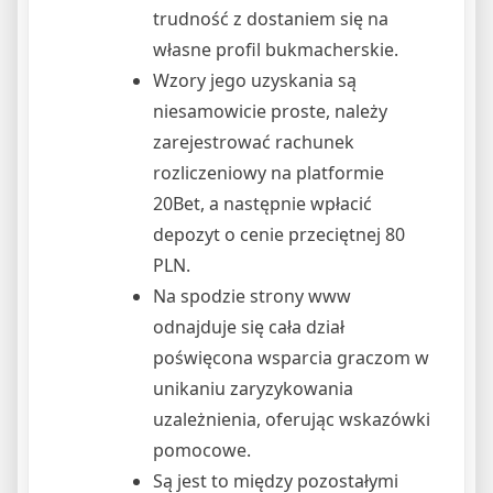
trudność z dostaniem się na
własne profil bukmacherskie.
Wzory jego uzyskania są
niesamowicie proste, należy
zarejestrować rachunek
rozliczeniowy na platformie
20Bet, a następnie wpłacić
depozyt o cenie przeciętnej 80
PLN.
Na spodzie strony www
odnajduje się cała dział
poświęcona wsparcia graczom w
unikaniu zaryzykowania
uzależnienia, oferując wskazówki
pomocowe.
Są jest to między pozostałymi