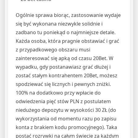
Ogólnie sprawa biorąc, zastosowanie wydaje
się być wykonana niezwykle solidnie i
zadbano tu poniekąd o najmniejsze detale.
Każda osoba, która pragnie obstawiać i grać
z przypadkowego obszaru musi
zainteresować się apką od czasu 20Bet. W
wypadku, gdy postanawiasz grać dłużej i
zostać stałym kontrahentem 20Bet, możesz
spodziewać się licznych i pewnych zniżki.
100% na dodatkowo przy wpłacie do
odwiedzenia pięć stów PLN z postulatem
niedużego depozytu w wysokości 30 ZŁ (do
wykorzystania od momentu razu po zapisu
konta z brakiem kodu promocyjnego). Taka
postać rozrywki na całym świecie za każdym