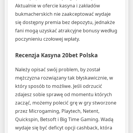
Aktualnie w ofercie kasyna i zakładów
bukmacherskich nie zaakceptować wydaje
się dostępny premia bez depozytu, jednakże
fani mogą uzyskać atrakcyjne bonusy według
poczynieniu czołowej wpłaty.
Recenzja Kasyna 20bet Polska
Należy opisać swój problem, by został
mężczyzna rozwiązany tak błyskawicznie, w
który sposób to możliwe. Jeśli odrzucić
zdajesz sobie sprawę od momentu których
zacząć, możemy polecić grę w gry stworzone
przez Microgaming, Playtech, Netent,
Quickspin, Betsoft i Big Time Gaming. Wadą
wydaje się być deficyt opcji cashback, która