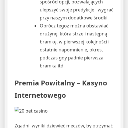
spośród opcji, pozwalających
ulepszyć swoje predykcje i wygrać
przy naszym dodatkowe środki.
Oprócz tegoż można obstawiać
drużynę, która strzeli następną
bramkę, w pierwszej kolejności i
ostatnie napomnienie, okres,
podczas gdy padnie pierwsza
bramka itd.
Premia Powitalny – Kasyno
Internetowego
Zgadnij wyniki dziewięć meczów, by otrzymać