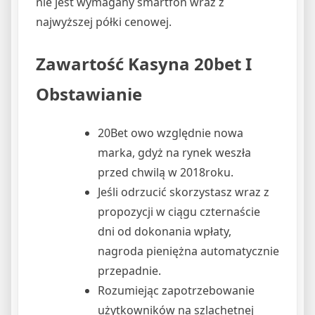
nie jest wymagany smartfon wraz z
najwyższej półki cenowej.
Zawartość Kasyna 20bet I
Obstawianie
20Bet owo względnie nowa
marka, gdyż na rynek weszła
przed chwilą w 2018roku.
Jeśli odrzucić skorzystasz wraz z
propozycji w ciągu czternaście
dni od dokonania wpłaty,
nagroda pieniężna automatycznie
przepadnie.
Rozumiejąc zapotrzebowanie
użytkowników na szlachetnej