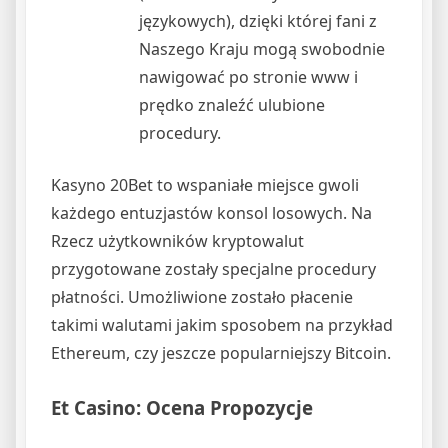
językowych), dzięki której fani z
Naszego Kraju mogą swobodnie
nawigować po stronie www i
prędko znaleźć ulubione
procedury.
Kasyno 20Bet to wspaniałe miejsce gwoli
każdego entuzjastów konsol losowych. Na
Rzecz użytkowników kryptowalut
przygotowane zostały specjalne procedury
płatności. Umożliwione zostało płacenie
takimi walutami jakim sposobem na przykład
Ethereum, czy jeszcze popularniejszy Bitcoin.
Et Casino: Ocena Propozycje