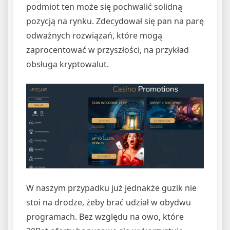
podmiot ten może się pochwalić solidną
pozycją na rynku. Zdecydował się pan na parę
odważnych rozwiązań, które mogą
zaprocentować w przyszłości, na przykład
obsługa kryptowalut.
W naszym przypadku już jednakże guzik nie
stoi na drodze, żeby brać udział w obydwu
programach. Bez względu na owo, które