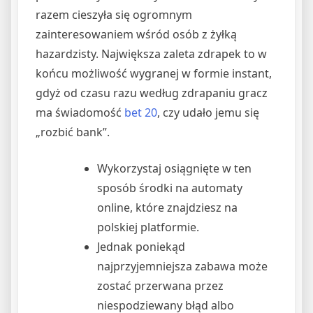
razem cieszyła się ogromnym
zainteresowaniem wśród osób z żyłką
hazardzisty. Największa zaleta zdrapek to w
końcu możliwość wygranej w formie instant,
gdyż od czasu razu według zdrapaniu gracz
ma świadomość
bet 20
, czy udało jemu się
„rozbić bank”.
Wykorzystaj osiągnięte w ten
sposób środki na automaty
online, które znajdziesz na
polskiej platformie.
Jednak poniekąd
najprzyjemniejsza zabawa może
zostać przerwana przez
niespodziewany błąd albo