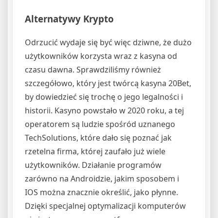
Alternatywy Krypto
Odrzucić wydaje się być więc dziwne, że dużo
użytkowników korzysta wraz z kasyna od
czasu dawna. Sprawdziliśmy również
szczegółowo, który jest twórcą kasyna 20Bet,
by dowiedzieć się trochę o jego legalności i
historii. Kasyno powstało w 2020 roku, a tej
operatorem są ludzie spośród uznanego
TechSolutions, które dało się poznać jak
rzetelna firma, której zaufało już wiele
użytkowników. Działanie programów
zarówno na Androidzie, jakim sposobem i
IOS można znacznie określić, jako płynne.
Dzięki specjalnej optymalizacji komputerów