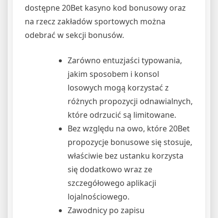
dostępne 20Bet kasyno kod bonusowy oraz
na rzecz zakładów sportowych można
odebrać w sekcji bonusów.
Zarówno entuzjaści typowania,
jakim sposobem i konsol
losowych mogą korzystać z
różnych propozycji odnawialnych,
które odrzucić są limitowane.
Bez względu na owo, które 20Bet
propozycje bonusowe się stosuje,
właściwie bez ustanku korzysta
się dodatkowo wraz ze
szczegółowego aplikacji
lojalnościowego.
Zawodnicy po zapisu