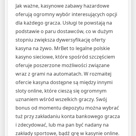
Jak ważne, kasynowe zabawy hazardowe
oferują ogromny wybór interesujących opcji
dla każdego gracza. Usługi te powstają na
podstawie o paru dostawców, co w dużym
stopniu zwiększa dywersyfikację oferty
kasyna na żywo. MrBet to legalne polskie
kasyno sieciowe, które spośród szczęściem
oferuje poszerzone możliwości związane
wraz z grami na automatach. W rozmaitej
ofercie kasyna dostępne są między innymi
sloty online, które cieszą się ogromnym
uznaniem wśród wszelkich graczy. Swój
bonus od momentu depozytu można wybrać
tuż przy zakładaniu konta bankowego gracza
i zdecydować, lub ma pan być nadany na
zakłady sportowe, bądź grę w kasynie online.