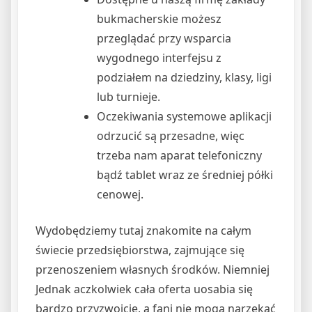
bukmacherskie możesz
przeglądać przy wsparcia
wygodnego interfejsu z
podziałem na dziedziny, klasy, ligi
lub turnieje.
Oczekiwania systemowe aplikacji
odrzucić są przesadne, więc
trzeba nam aparat telefoniczny
bądź tablet wraz ze średniej półki
cenowej.
Wydobędziemy tutaj znakomite na całym
świecie przedsiębiorstwa, zajmujące się
przenoszeniem własnych środków. Niemniej
Jednak aczkolwiek cała oferta uosabia się
bardzo przyzwoicie, a fani nie mogą narzekać