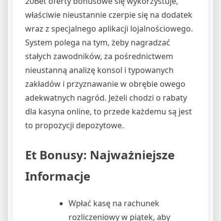
20Bet oferty bonusowe się wykorzystuje,
właściwie nieustannie czerpie się na dodatek
wraz z specjalnego aplikacji lojalnościowego.
System polega na tym, żeby nagradzać
stałych zawodników, za pośrednictwem
nieustanną analizę konsol i typowanych
zakładów i przyznawanie w obrębie owego
adekwatnych nagród. Jeżeli chodzi o rabaty
dla kasyna online, to przede każdemu są jest
to propozycji depozytowe.
Et Bonusy: Najważniejsze
Informacje
Wpłać kasę na rachunek
rozliczeniowy w piątek, aby