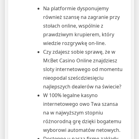
Na platformie dysponujemy
również szansę na zagranie przy
stołach online, wspólnie z
prawdziwym krupierem, który
wiedzie rozgrywkę on-line.
Czy zdajesz sobie sprawę, że w
Mr.Bet Casino Online znajdziesz
sloty internetowego od momentu
nieopodal sześcdziesięciu
najlepszych dealerów na świecie?
W 100% legalne kasyno
internetowego owo Twa szansa
na w najwyższym stopniu
różnorodną grę dzięki bogatemu
wyborowi automatów netowych.
Dostępne u naszą firmę zakłady