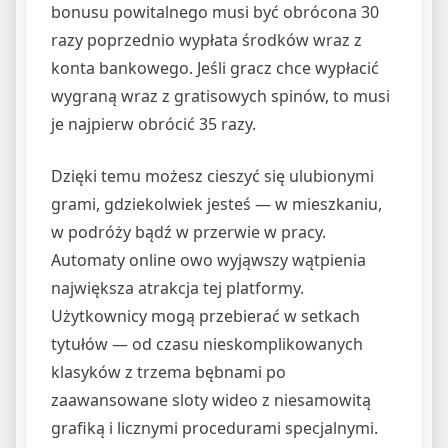
bonusu powitalnego musi być obrócona 30
razy poprzednio wypłata środków wraz z
konta bankowego. Jeśli gracz chce wypłacić
wygraną wraz z gratisowych spinów, to musi
je najpierw obrócić 35 razy.
Dzięki temu możesz cieszyć się ulubionymi
grami, gdziekolwiek jesteś — w mieszkaniu,
w podróży bądź w przerwie w pracy.
Automaty online owo wyjąwszy wątpienia
największa atrakcja tej platformy.
Użytkownicy mogą przebierać w setkach
tytułów — od czasu nieskomplikowanych
klasyków z trzema bębnami po
zaawansowane sloty wideo z niesamowitą
grafiką i licznymi procedurami specjalnymi.