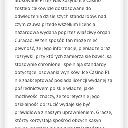
Stosowane Przez Nas kasyno Ice Casino
zostało całkowicie dostosowane do
odwiedzenia dzisiejszych standardów, nad
czym czuwa przede wszelkim licencja
hazardowa wydana poprzez właściwy organ
Curacao. W ten sposób fan może mieć
pewność, że jego informacje, pieniądze oraz
rozrywki, przy których zamierza się bawić, są
stosownie chronione i spełniają standardy
dotyczące losowania wyników. Ice Casino PL
nie zaakceptować posiada licencji wydanej za
pośrednictwem polskie władze, jakie
możliwości znaczy, że teoretycznie jego
działalność odrzucić wydaje się być
prawidłowa z naszym uprawnieniem. Gracze,
którzy korzystają spośród obcych kasyn