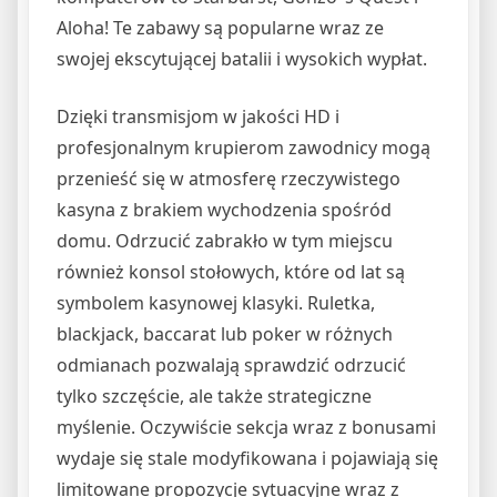
Aloha! Te zabawy są popularne wraz ze
swojej ekscytującej batalii i wysokich wypłat.
Dzięki transmisjom w jakości HD i
profesjonalnym krupierom zawodnicy mogą
przenieść się w atmosferę rzeczywistego
kasyna z brakiem wychodzenia spośród
domu. Odrzucić zabrakło w tym miejscu
również konsol stołowych, które od lat są
symbolem kasynowej klasyki. Ruletka,
blackjack, baccarat lub poker w różnych
odmianach pozwalają sprawdzić odrzucić
tylko szczęście, ale także strategiczne
myślenie. Oczywiście sekcja wraz z bonusami
wydaje się stale modyfikowana i pojawiają się
limitowane propozycje sytuacyjne wraz z