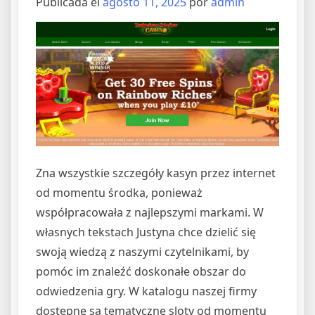
Publicada el
agosto 11, 2025
por
admin
Zna wszystkie szczegóły kasyn przez internet
od momentu środka, ponieważ
współpracowała z najlepszymi markami. W
własnych tekstach Justyna chce dzielić się
swoją wiedzą z naszymi czytelnikami, by
pomóc im znaleźć doskonałe obszar do
odwiedzenia gry. W katalogu naszej firmy
dostępne są tematyczne sloty od momentu