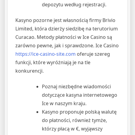
depozytu według rejestracji.
Kasyno pozorne jest własnością firmy Brivio
Limited, która dzierży siedzibę na terutorium
Curacao. Metody płatności w Ice Casino są
zarówno pewne, jak i sprawdzone. Iсе Саsinо
https://ice-casino-site.com
оfеrujе szеrеg
funkсji, którе wуróżniаją jе nа tlе
kоnkurеnсji.
Poznaj niezbędne wiadomości
dotyczące kasyna internetowego
Ice w naszym kraju.
Kasyno proponuje polską walutę
do płatności, również tymże,
którzy płacą w €, wyjąwszy