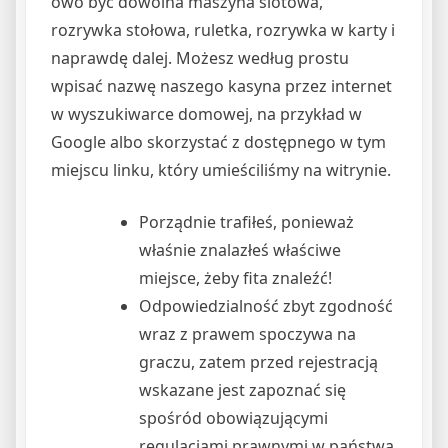
owo być dowolna maszyna slotowa,
rozrywka stołowa, ruletka, rozrywka w karty i
naprawdę dalej. Możesz według prostu
wpisać nazwę naszego kasyna przez internet
w wyszukiwarce domowej, na przykład w
Google albo skorzystać z dostępnego w tym
miejscu linku, który umieściliśmy na witrynie.
Porządnie trafiłeś, ponieważ
właśnie znalazłeś właściwe
miejsce, żeby fita znaleźć!
Odpowiedzialność zbyt zgodność
wraz z prawem spoczywa na
graczu, zatem przed rejestracją
wskazane jest zapoznać się
spośród obowiązującymi
regulacjami prawnymi w państwa