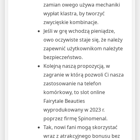
zamian owego używa mechaniki
wypłat klastra, by tworzyć
zwycięskie kombinacje.
Jeśli w grę wchodzą pieniądze,
owo oczywiste staje się, że należy
zapewnić użytkownikom należyte
bezpieczeństwo.
Kolejną naszą propozycją, w
zagranie w którą pozwoli Ci nasza
zastosowanie na telefon
komórkowy, to slot online
Fairytale Beauties
wyprodukowany w 2023 r.
poprzez firmę Spinomenal.
Tak, nowi fani mogą skorzystać
wraz z atrakcyjnego bonusu bez