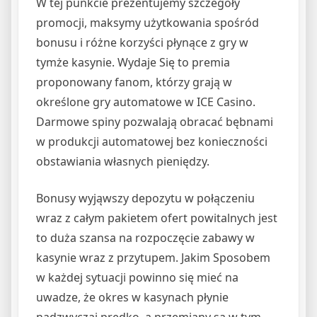
W tej punkcie prezentujemy szczegóły
promocji, maksymy użytkowania spośród
bonusu i różne korzyści płynące z gry w
tymże kasynie. Wydaje Się to premia
proponowany fanom, którzy grają w
określone gry automatowe w ICE Casino.
Darmowe spiny pozwalają obracać bębnami
w produkcji automatowej bez konieczności
obstawiania własnych pieniędzy.
Bonusy wyjąwszy depozytu w połączeniu
wraz z całym pakietem ofert powitalnych jest
to duża szansa na rozpoczęcie zabawy w
kasynie wraz z przytupem. Jakim Sposobem
w każdej sytuacji powinno się mieć na
uwadze, że okres w kasynach płynie
nadzwyczaj prędko, a przemiany są w tym