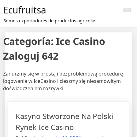
Saltar
Ecufruitsa
al
contenido
Somos exportadores de productos agricolas
Categoría:
Ice Casino
Zaloguj 642
Zanurzmy się w prostą i bezproblemową procedurę
logowania w IceCasino i cieszmy się niesamowitym
doświadczeniem rozrywki. –
Kasyno Stworzone Na Polski
Rynek Ice Casino