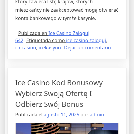
który zawiera listę krajów, których
mieszkańcy nie zaakceptować mogą otwierać
konta bankowego w tymże kasynie.
Publicada en
Ice Casino Zaloguj
642
Etiquetada como
ice casino zaloguj
,
en
icecasino
,
icekasyno
Dejar un comentario
Kasyno
Stworzon
Na
Polski
Ice Casino Kod Bonusowy
Rynek
Ice
Wybierz Swoją Ofertę I
Casino
Odbierz Swój Bonus
Publicada el
agosto 11, 2025
por
admin