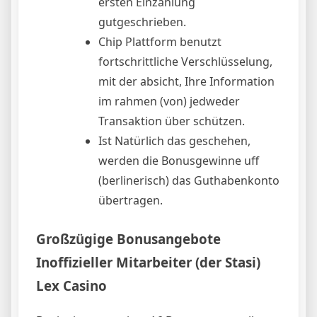
ersten Einzahlung
gutgeschrieben.
Chip Plattform benutzt
fortschrittliche Verschlüsselung,
mit der absicht, Ihre Information
im rahmen (von) jedweder
Transaktion über schützen.
Ist Natürlich das geschehen,
werden die Bonusgewinne uff
(berlinerisch) das Guthabenkonto
übertragen.
Großzügige Bonusangebote
Inoffizieller Mitarbeiter (der Stasi)
Lex Casino