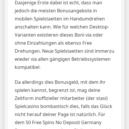
Dasjenige Erste dabei ist echt, dass man
jedoch die meisten Bonusangebote in
mobilen Spielstaetten im Handumdrehen
anschalten kann. Wie für welchen Desktop-
Varianten existieren dieses Boni via oder
ohne Einzahlungen als ebenso Free
Drehungen. Neue Spielstaetten sind immerzu
wieder via allen gängigen Betriebssystemen
kompatibel.
Da allerdings dies Bonusgeld, mit dem ihr
spielen kannst, begrenzt ist, mag deine
Zeitform inoffizieller mitarbeiter (der stasi)
Spielcasino bombastisch dies, falls das Glück
nicht herauf deiner Page ist natürlich. Für
dem 50 Free Spins No Deposit Germany