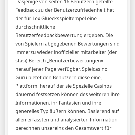
Dasjenige von seiten 16 Benutzern geteilte
Feedback zu der Benutzerzufriedenheit hat
der für Lex Gluecksspieltempel eine
durchschnittliche
Benutzerfeedbackbewertung ergeben. Die
von Spielern abgegebenen Bewertungen sind
immerzu wieder inoffizieller mitarbeiter (der
stasi) Bereich „Benutzerbewertungen»
herauf jener Page verfügbar. Spielcasino
Guru bietet den Benutzern diese eine,
Plattform, herauf der sie Spezielle Casinos
dauernd festsetzen können des weiteren ihre
Informationen, ihr Fantasien und ihre
generelles Typ äußern können. Basierend auf
allen erfassten und analysierten Information
berechnen unsereins den Gesamtwert für