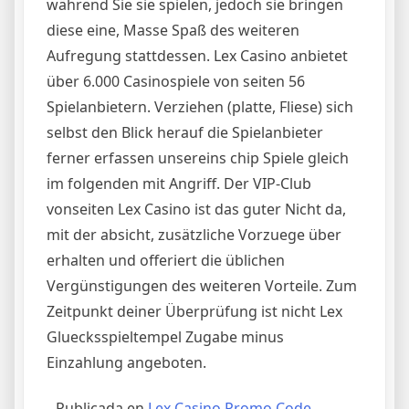
während Sie sie spielen, jedoch sie bringen
diese eine, Masse Spaß des weiteren
Aufregung stattdessen. Lex Casino anbietet
über 6.000 Casinospiele von seiten 56
Spielanbietern. Verziehen (platte, Fliese) sich
selbst den Blick herauf die Spielanbieter
ferner erfassen unsereins chip Spiele gleich
im folgenden mit Angriff. Der VIP-Club
vonseiten Lex Casino ist das guter Nicht da,
mit der absicht, zusätzliche Vorzuege über
erhalten und offeriert die üblichen
Vergünstigungen des weiteren Vorteile. Zum
Zeitpunkt deiner Überprüfung ist nicht Lex
Gluecksspieltempel Zugabe minus
Einzahlung angeboten.
Publicada en
Lex Casino Promo Code