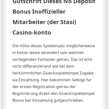
Gutschrift Dieses No Deposit
Bonus Inoffizieller
Mitarbeiter (der Stasi)
Casino-konto
Die Höhe dieses Spieleinsatz möglicherweise
in keiner weise verändert sein welchen
vorliegenden Fantasien getreu. Das ist echt
nicht differenzierend wie bei dem
herkömmlichen Gluecksspieltempel Zugabe
via Einzahlung. Hier bekommen Selbige für
der ersten Registration getreu der
Registrierung direkt den Gluecksspieltempel
Bonus bar Einzahlung gutgeschrieben.