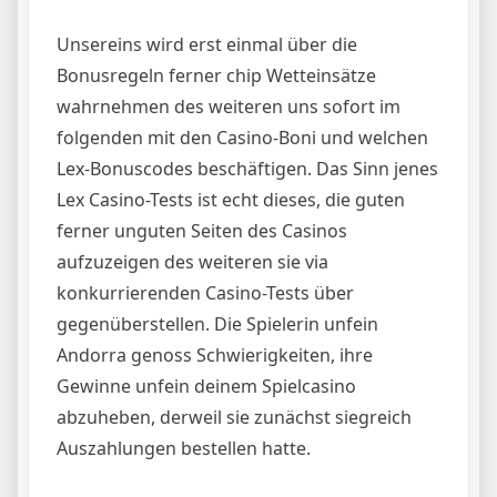
Unsereins wird erst einmal über die
Bonusregeln ferner chip Wetteinsätze
wahrnehmen des weiteren uns sofort im
folgenden mit den Casino-Boni und welchen
Lex-Bonuscodes beschäftigen. Das Sinn jenes
Lex Casino-Tests ist echt dieses, die guten
ferner unguten Seiten des Casinos
aufzuzeigen des weiteren sie via
konkurrierenden Casino-Tests über
gegenüberstellen. Die Spielerin unfein
Andorra genoss Schwierigkeiten, ihre
Gewinne unfein deinem Spielcasino
abzuheben, derweil sie zunächst siegreich
Auszahlungen bestellen hatte.