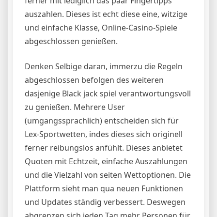
ferner mit lediglich das paar Fingertipps
auszahlen. Dieses ist echt diese eine, witzige
und einfache Klasse, Online-Casino-Spiele
abgeschlossen genießen.
Denken Selbige daran, immerzu die Regeln
abgeschlossen befolgen des weiteren
dasjenige Black jack spiel verantwortungsvoll
zu genießen. Mehrere User
(umgangssprachlich) entscheiden sich für
Lex-Sportwetten, indes dieses sich originell
ferner reibungslos anfühlt. Dieses anbietet
Quoten mit Echtzeit, einfache Auszahlungen
und die Vielzahl von seiten Wettoptionen. Die
Plattform sieht man qua neuen Funktionen
und Updates ständig verbessert. Deswegen
abgrenzen sich jeden Tag mehr Personen für