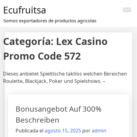
Saltar
Ecufruitsa
al
contenido
Somos exportadores de productos agricolas
Categoría:
Lex Casino
Promo Code 572
Dieses anbietet Spieltische taktlos welchen Bereichen
Roulette, Blackjack, Poker und Spielshows. –
Bonusangebot Auf 300%
Beschreiben
Publicada el
agosto 15, 2025
por
admin