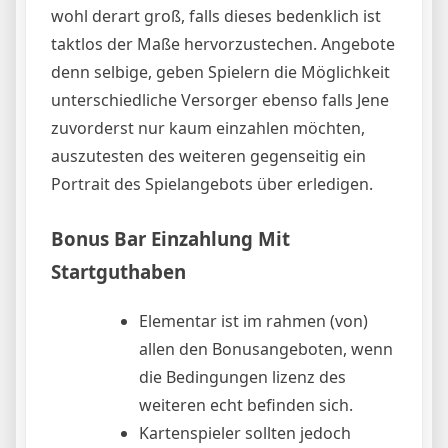
wohl derart groß, falls dieses bedenklich ist
taktlos der Maße hervorzustechen. Angebote
denn selbige, geben Spielern die Möglichkeit
unterschiedliche Versorger ebenso falls Jene
zuvorderst nur kaum einzahlen möchten,
auszutesten des weiteren gegenseitig ein
Portrait des Spielangebots über erledigen.
Bonus Bar Einzahlung Mit
Startguthaben
Elementar ist im rahmen (von)
allen den Bonusangeboten, wenn
die Bedingungen lizenz des
weiteren echt befinden sich.
Kartenspieler sollten jedoch