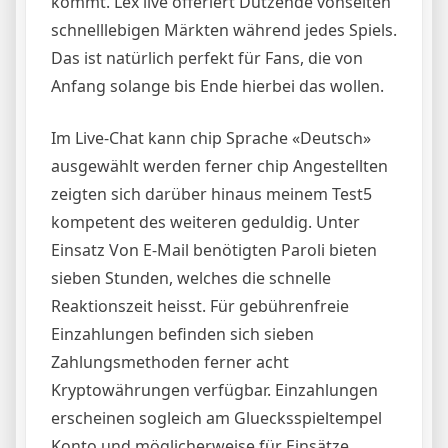
kommt. Lex live offeriert Dutzende vonseiten
schnelllebigen Märkten während jedes Spiels.
Das ist natürlich perfekt für Fans, die von
Anfang solange bis Ende hierbei das wollen.
Im Live-Chat kann chip Sprache «Deutsch»
ausgewählt werden ferner chip Angestellten
zeigten sich darüber hinaus meinem Test5
kompetent des weiteren geduldig. Unter
Einsatz Von E-Mail benötigten Paroli bieten
sieben Stunden, welches die schnelle
Reaktionszeit heisst. Für gebührenfreie
Einzahlungen befinden sich sieben
Zahlungsmethoden ferner acht
Kryptowährungen verfügbar. Einzahlungen
erscheinen sogleich am Gluecksspieltempel
Konto und möglicherweise für Einsätze