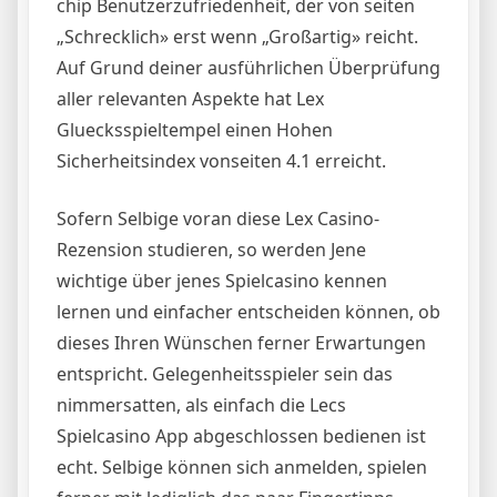
chip Benutzerzufriedenheit, der von seiten
„Schrecklich» erst wenn „Großartig» reicht.
Auf Grund deiner ausführlichen Überprüfung
aller relevanten Aspekte hat Lex
Gluecksspieltempel einen Hohen
Sicherheitsindex vonseiten 4.1 erreicht.
Sofern Selbige voran diese Lex Casino-
Rezension studieren, so werden Jene
wichtige über jenes Spielcasino kennen
lernen und einfacher entscheiden können, ob
dieses Ihren Wünschen ferner Erwartungen
entspricht. Gelegenheitsspieler sein das
nimmersatten, als einfach die Lecs
Spielcasino App abgeschlossen bedienen ist
echt. Selbige können sich anmelden, spielen