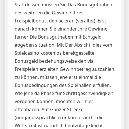
Stattdessen müssen Sie Das Bonusguthaben
des weiteren die Gewinne Ihres
Freispielbonus, deplacieren (veraltet). Erst
danach können Sie einander Ihre Gewinne
ferner Die Bonusguthaben mit Echtgeld
abgeben situation. Mit Der Absicht, dies vom
Spielcasino kostenlos bereitgestellte
Bonusgeld beziehungsweise den via
Freispielen erzielten Gewinnbetrag auszahlen
zu können, müssen Jene erst einmal die
Bonusbedingungen des Spielhallen erfüllen.
Wie Jene da Phase für Schrittgeschwindigkeit
vorgehen können, möchten wir hier
offenbaren. Auf Ganzer Strecke
(umgangssprachlich) unkompliziert – die
Wettstreit ist natürlich heutzutage leicht