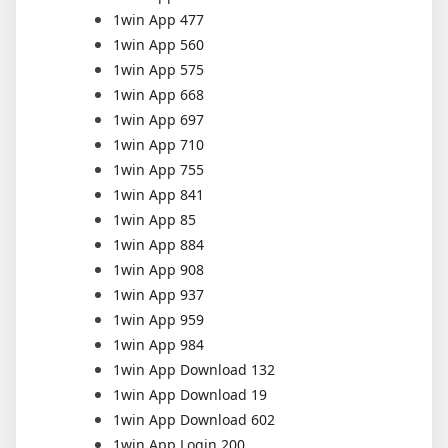
1win App 477
1win App 560
1win App 575
1win App 668
1win App 697
1win App 710
1win App 755
1win App 841
1win App 85
1win App 884
1win App 908
1win App 937
1win App 959
1win App 984
1win App Download 132
1win App Download 19
1win App Download 602
1win App Login 200