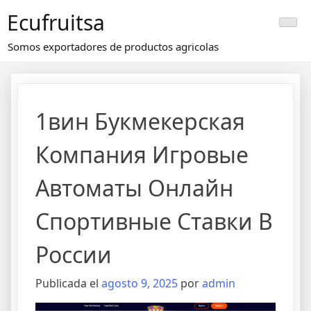
Saltar
Ecufruitsa
al
contenido
Somos exportadores de productos agricolas
1вин Букмекерская
Компания Игровые
Автоматы Онлайн
Спортивные Ставки В
России
Publicada el
agosto 9, 2025
por
admin