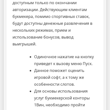
доступным только по окончании
авторизации. Действующим клиентам
букмекера, помимо спортивных ставок,
будут доступны денежные развлечения в
нескольких режимах, прием и
использование бонусов, вывод
выигрышей.
Одиночное нажатие на кнопку
приведет к вызову меню Пуск.
Данное поможет оценить
игровой софт, а к тому же
особенности слотов.
Для основы использования
услуг букмекерской конторы
1Вин, необходимо пройти