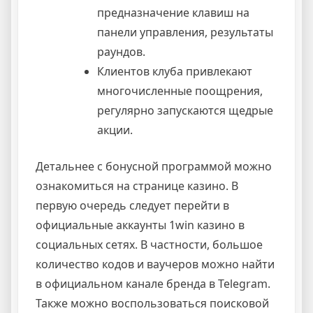
предназначение клавиш на
панели управления, результаты
раундов.
Клиентов клуба привлекают
многочисленные поощрения,
регулярно запускаются щедрые
акции.
Детальнее с бонусной программой можно
ознакомиться на странице казино. В
первую очередь следует перейти в
официальные аккаунты 1win казино в
социальных сетях. В частности, большое
количество кодов и ваучеров можно найти
в официальном канале бренда в Telegram.
Также можно воспользоваться поисковой