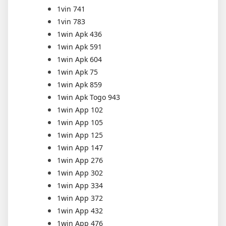
1vin 741
1vin 783
1win Apk 436
1win Apk 591
1win Apk 604
1win Apk 75
1win Apk 859
1win Apk Togo 943
1win App 102
1win App 105
1win App 125
1win App 147
1win App 276
1win App 302
1win App 334
1win App 372
1win App 432
1win App 476