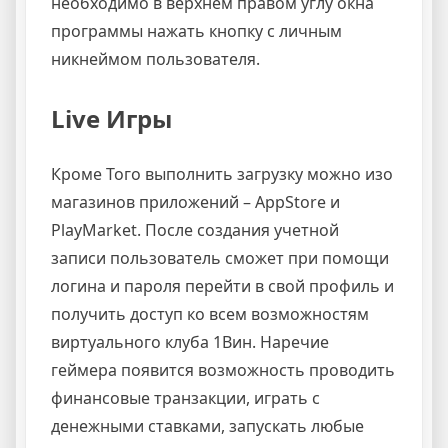
необходимо в верхнем правом углу окна
программы нажать кнопку с личным
никнеймом пользователя.
Live Игры
Кроме Того выполнить загрузку можно изо
магазинов приложений – AppStore и
PlayMarket. После создания учетной
записи пользователь сможет при помощи
логина и пароля перейти в свой профиль и
получить доступ ко всем возможностям
виртуального клуба 1Вин. Наречие
геймера появится возможность проводить
финансовые транзакции, играть с
денежными ставками, запускать любые