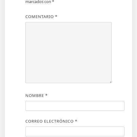
marcados con
*
COMENTARIO
*
NOMBRE
*
CORREO ELECTRÓNICO
*