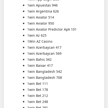
1win Apuestas 946
1win Argentina 626
1win Aviator 514
1win Aviator 950
1win Aviator Predictor Apk 101
1win Az 625
1Win AZ Casino
1win Azerbaycan 417
1win Azerbaycan 569
1win Bahis 342
1win Baixar 417
1win Bangladesh 542
1win Bangladesh 708
1win Bet 111
1win Bet 178
1win Bet 212
1win Bet 248
1win Bet 291