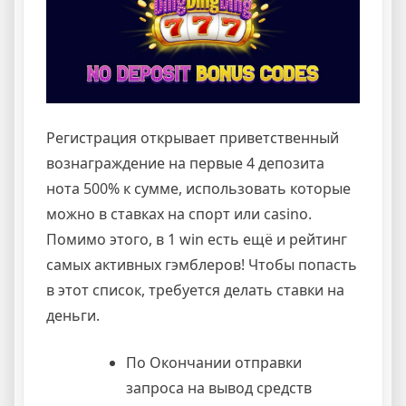
Регистрация открывает приветственный
вознаграждение на первые 4 депозита
нота 500% к сумме, использовать которые
можно в ставках на спорт или casino.
Помимо этого, в 1 win есть ещё и рейтинг
самых активных гэмблеров! Чтобы попасть
в этот список, требуется делать ставки на
деньги.
По Окончании отправки
запроса на вывод средств