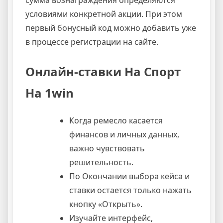
условиями конкретной акции. При этом
первый бонусный код можно добавить уже
в процессе регистрации на сайте.
Онлайн-ставки На Спорт
На 1win
Когда ремесло касается
финансов и личных данных,
важно чувствовать
решительность.
По Окончании выбора кейса и
ставки остается только нажать
кнопку «Открыть».
Изучайте интерфейс,