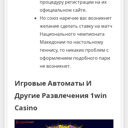
процедуру регистрации на их
официальном сайте.
Но союз наречие вас возникнет
желание сделать ставку на матч
Национального чемпионата
Македонии по настольному
теннису, то никаких проблем с
оформлением подобного пари
не возникнет.
Игровые Автоматы И
Другие Развлечения 1win
Casino