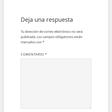
Deja una respuesta
Tu dirección de correo electrónico no será
publicada.
Los campos obligatorios están
marcados con
*
COMENTARIO
*