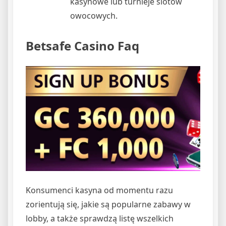
kasynowe lub turnieje slotów
owocowych.
Betsafe Casino Faq
Konsumenci kasyna od momentu razu
zorientują się, jakie są popularne zabawy w
lobby, a także sprawdzą listę wszelkich