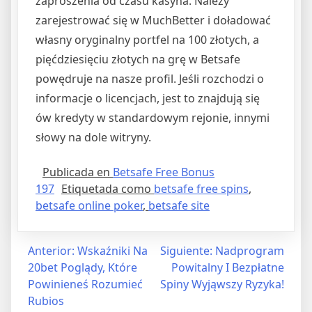
zaproszenia od czasu kasyna. Należy
zarejestrować się w MuchBetter i doładować
własny oryginalny portfel na 100 złotych, a
pięćdziesięciu złotych na grę w Betsafe
powędruje na nasze profil. Jeśli rozchodzi o
informacje o licencjach, jest to znajdują się
ów kredyty w standardowym rejonie, innymi
słowy na dole witryny.
Publicada en
Betsafe Free Bonus
197
Etiquetada como
betsafe free spins
,
betsafe online poker
,
betsafe site
Navegación
Anterior:
Wskaźniki Na
Siguiente:
Nadprogram
20bet Poglądy, Które
Powitalny I Bezpłatne
de
Powinieneś Rozumieć
Spiny Wyjąwszy Ryzyka!
entradas
Rubios