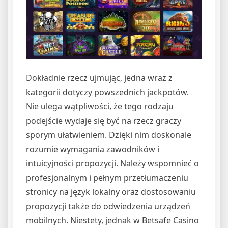
Dokładnie rzecz ujmując, jedna wraz z
kategorii dotyczy powszednich jackpotów.
Nie ulega wątpliwości, że tego rodzaju
podejście wydaje się być na rzecz graczy
sporym ułatwieniem. Dzięki nim doskonale
rozumie wymagania zawodników i
intuicyjności propozycji. Należy wspomnieć o
profesjonalnym i pełnym przetłumaczeniu
stronicy na język lokalny oraz dostosowaniu
propozycji także do odwiedzenia urządzeń
mobilnych. Niestety, jednak w Betsafe Casino