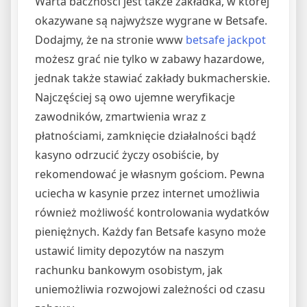
Warta baczności jest także zakładka, w której
okazywane są najwyższe wygrane w Betsafe.
Dodajmy, że na stronie www
betsafe jackpot
możesz grać nie tylko w zabawy hazardowe,
jednak także stawiać zakłady bukmacherskie.
Najczęściej są owo ujemne weryfikacje
zawodników, zmartwienia wraz z
płatnościami, zamknięcie działalności bądź
kasyno odrzucić życzy osobiście, by
rekomendować je własnym gościom. Pewna
uciecha w kasynie przez internet umożliwia
również możliwość kontrolowania wydatków
pieniężnych. Każdy fan Betsafe kasyno może
ustawić limity depozytów na naszym
rachunku bankowym osobistym, jak
uniemożliwia rozwojowi zależności od czasu