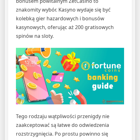
bonusem powitalnym ZetCasino to
znakomity wybór. Kasyno wydaje się być
kolebką gier hazardowych i bonusów
kasynowych, oferując aż 200 gratisowych
spinów na sloty.
Tego rodzaju wątpliwości przenigdy nie
zaakceptować są łatwe do odwiedzenia
rozstrzygnięcia. Po prostu powinno się