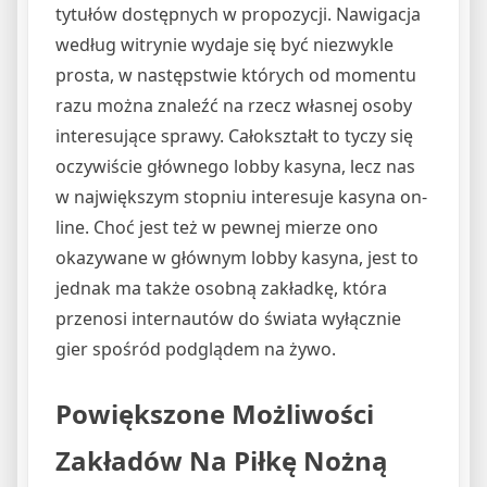
tytułów dostępnych w propozycji. Nawigacja
według witrynie wydaje się być niezwykle
prosta, w następstwie których od momentu
razu można znaleźć na rzecz własnej osoby
interesujące sprawy. Całokształt to tyczy się
oczywiście głównego lobby kasyna, lecz nas
w największym stopniu interesuje kasyna on-
line. Choć jest też w pewnej mierze ono
okazywane w głównym lobby kasyna, jest to
jednak ma także osobną zakładkę, która
przenosi internautów do świata wyłącznie
gier spośród podglądem na żywo.
Powiększone Możliwości
Zakładów Na Piłkę Nożną