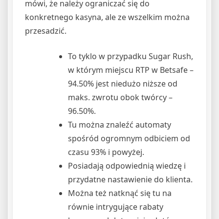
mówi, że należy ograniczać się do
konkretnego kasyna, ale ze wszelkim można
przesadzić.
To tyklo w przypadku Sugar Rush,
w którym miejscu RTP w Betsafe –
94.50% jest niedużo niższe od
maks. zwrotu obok twórcy –
96.50%.
Tu można znaleźć automaty
spośród ogromnym odbiciem od
czasu 93% i powyżej.
Posiadają odpowiednią wiedzę i
przydatne nastawienie do klienta.
Można też natknąć się tu na
równie intrygujące rabaty