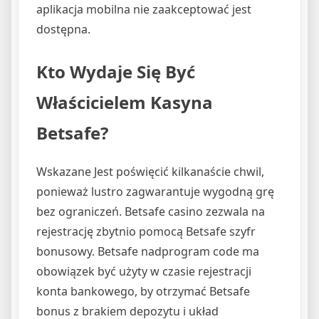
aplikacja mobilna nie zaakceptować jest
dostępna.
Kto Wydaje Się Być
Właścicielem Kasyna
Betsafe?
Wskazane Jest poświęcić kilkanaście chwil,
ponieważ lustro zagwarantuje wygodną grę
bez ograniczeń. Betsafe casino zezwala na
rejestrację zbytnio pomocą Betsafe szyfr
bonusowy. Betsafe nadprogram code ma
obowiązek być użyty w czasie rejestracji
konta bankowego, by otrzymać Betsafe
bonus z brakiem depozytu i układ