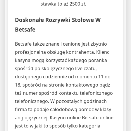
stawka to aż 2500 zł.
Doskonałe Rozrywki Stołowe W
Betsafe
Betsafe także znane i cenione jest zbytnio
profesjonalną obsługę kontrahenta. Klienci
kasyna mogą korzystać każdego poranka
spośród polskojęzycznego live czatu,
dostępnego codziennie od momentu 11 do
18, spośród na stronie kontaktowego bądź
też numer spośród kontaktu telefonicznego
telefonicznego. W pozostałych godzinach
firma ta podaje całodobową pomoc w klasy
anglojęzycznej. Kasyno online Betsafe online
jest to w jaki to sposób tylko kategoria