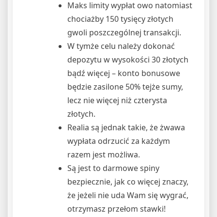
Maks limity wypłat owo natomiast
chociażby 150 tysięcy złotych
gwoli poszczególnej transakcji.
W tymże celu należy dokonać
depozytu w wysokości 30 złotych
bądź więcej – konto bonusowe
będzie zasilone 50% tejże sumy,
lecz nie więcej niż czterysta
złotych.
Realia są jednak takie, że żwawa
wypłata odrzucić za każdym
razem jest możliwa.
Są jest to darmowe spiny
bezpiecznie, jak co więcej znaczy,
że jeżeli nie uda Wam się wygrać,
otrzymasz przełom stawki!