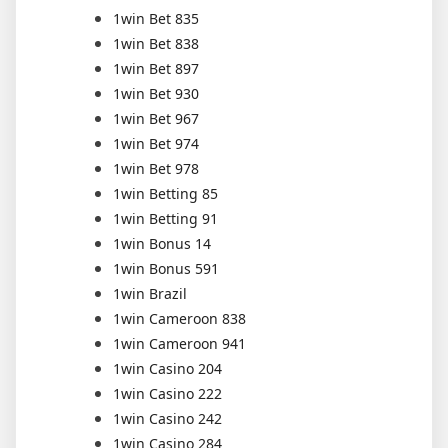
1win Bet 835
1win Bet 838
1win Bet 897
1win Bet 930
1win Bet 967
1win Bet 974
1win Bet 978
1win Betting 85
1win Betting 91
1win Bonus 14
1win Bonus 591
1win Brazil
1win Cameroon 838
1win Cameroon 941
1win Casino 204
1win Casino 222
1win Casino 242
1win Casino 284