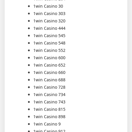
1win Casino 30
1win Casino 303
1win Casino 320
1win Casino 444
1win Casino 545
1win Casino 548
1win Casino 552
1win Casino 600
1win Casino 652
1win Casino 660
1win Casino 688
1win Casino 728
1win Casino 734
1win Casino 743
1win Casino 815
1win Casino 898
1win Casino 9
1win Casino 912