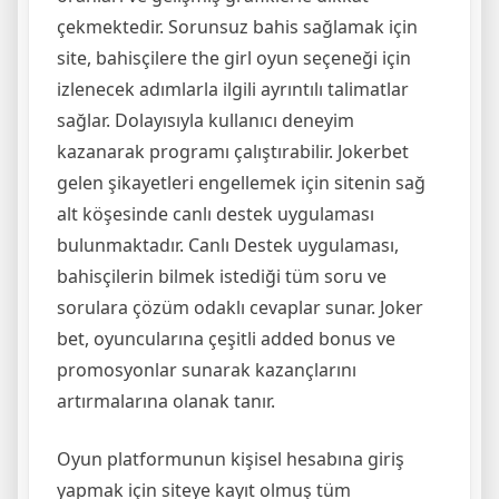
çekmektedir. Sorunsuz bahis sağlamak için
site, bahisçilere the girl oyun seçeneği için
izlenecek adımlarla ilgili ayrıntılı talimatlar
sağlar. Dolayısıyla kullanıcı deneyim
kazanarak programı çalıştırabilir. Jokerbet
gelen şikayetleri engellemek için sitenin sağ
alt köşesinde canlı destek uygulaması
bulunmaktadır. Canlı Destek uygulaması,
bahisçilerin bilmek istediği tüm soru ve
sorulara çözüm odaklı cevaplar sunar. Joker
bet, oyuncularına çeşitli added bonus ve
promosyonlar sunarak kazançlarını
artırmalarına olanak tanır.
Oyun platformunun kişisel hesabına giriş
yapmak için siteye kayıt olmuş tüm