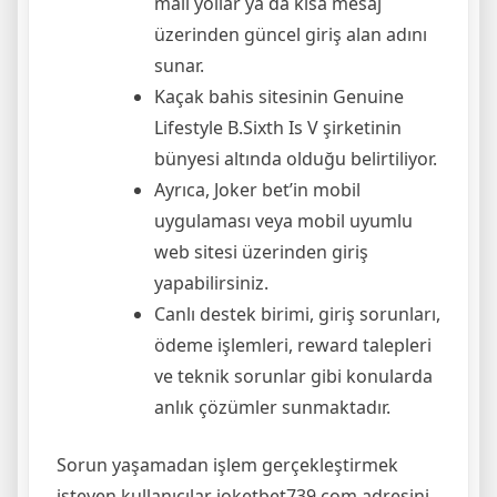
mail yollar ya da kısa mesaj
üzerinden güncel giriş alan adını
sunar.
Kaçak bahis sitesinin Genuine
Lifestyle B.Sixth Is V şirketinin
bünyesi altında olduğu belirtiliyor.
Ayrıca, Joker bet’in mobil
uygulaması veya mobil uyumlu
web sitesi üzerinden giriş
yapabilirsiniz.
Canlı destek birimi, giriş sorunları,
ödeme işlemleri, reward talepleri
ve teknik sorunlar gibi konularda
anlık çözümler sunmaktadır.
Sorun yaşamadan işlem gerçekleştirmek
isteyen kullanıcılar joketbet739.com adresini