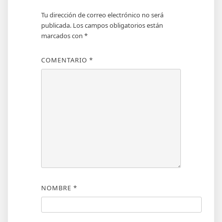
Tu dirección de correo electrónico no será
publicada.
Los campos obligatorios están
marcados con
*
COMENTARIO
*
NOMBRE
*