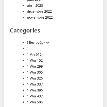
abril 2023
diciembre 2022
noviembre 2022
Categories
! Без рубрики
1
1 Vin 610
1 Win 152
1 Win 299
1 Win 305
1 Win 326
1 Win 337
1 Win 396
1 Win 437
1 Win 505