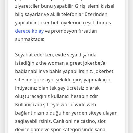
ziyaretçiler bunu yapabilir. Giriş işlemi kişisel
bilgisayarlar ve akıllı telefonlar üzerinden
yapılabilir. Joker bet, üyelerine çeşitli bonus
derece kolay
ve promosyon fırsatları
sunmaktadır.
Seyahat ederken, evde veya dışarıda,
istediğiniz the woman a great Jokerbet’a
bağlanabilir ve bahis yapabilirsiniz. Jokerbet
sitesine göre aynı şekilde giriş yapmak için
ihtiyacınız olan tek şey ücretsiz olarak
oluşturacağınız kullanıcı hesabınızdır.
Kullanıcı adı şifreyle world wide web
bağlantınızın olduğu her yerden siteye ulaşım
sağlayabilirsiniz. Canlı online casino, slot
device game ve spor kategorisinde sanal