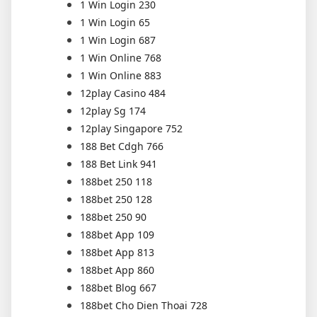
1 Win Login 230
1 Win Login 65
1 Win Login 687
1 Win Online 768
1 Win Online 883
12play Casino 484
12play Sg 174
12play Singapore 752
188 Bet Cdgh 766
188 Bet Link 941
188bet 250 118
188bet 250 128
188bet 250 90
188bet App 109
188bet App 813
188bet App 860
188bet Blog 667
188bet Cho Dien Thoai 728