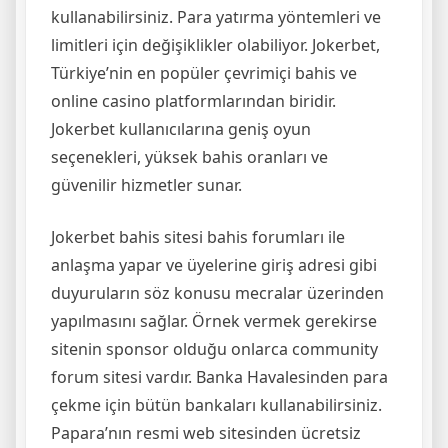
kullanabilirsiniz. Para yatırma yöntemleri ve
limitleri için değişiklikler olabiliyor. Jokerbet,
Türkiye’nin en popüler çevrimiçi bahis ve
online casino platformlarından biridir.
Jokerbet kullanıcılarına geniş oyun
seçenekleri, yüksek bahis oranları ve
güvenilir hizmetler sunar.
Jokerbet bahis sitesi bahis forumları ile
anlaşma yapar ve üyelerine giriş adresi gibi
duyuruların söz konusu mecralar üzerinden
yapılmasını sağlar. Örnek vermek gerekirse
sitenin sponsor olduğu onlarca community
forum sitesi vardır. Banka Havalesinden para
çekme için bütün bankaları kullanabilirsiniz.
Papara’nın resmi web sitesinden ücretsiz