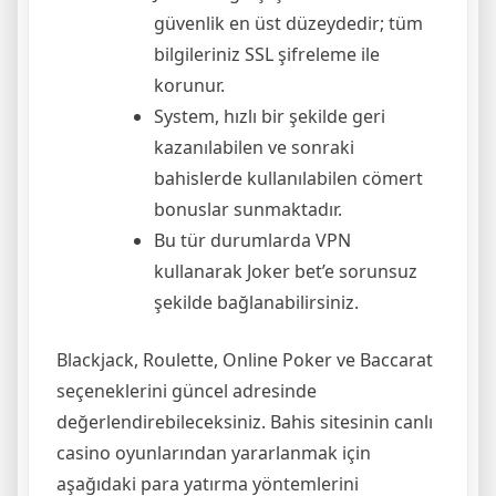
güvenlik en üst düzeydedir; tüm
bilgileriniz SSL şifreleme ile
korunur.
System, hızlı bir şekilde geri
kazanılabilen ve sonraki
bahislerde kullanılabilen cömert
bonuslar sunmaktadır.
Bu tür durumlarda VPN
kullanarak Joker bet’e sorunsuz
şekilde bağlanabilirsiniz.
Blackjack, Roulette, Online Poker ve Baccarat
seçeneklerini güncel adresinde
değerlendirebileceksiniz. Bahis sitesinin canlı
casino oyunlarından yararlanmak için
aşağıdaki para yatırma yöntemlerini