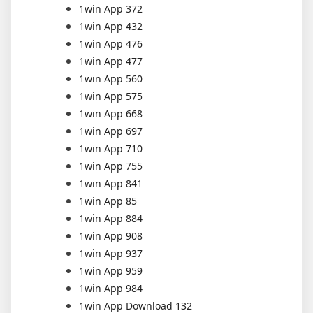
1win App 372
1win App 432
1win App 476
1win App 477
1win App 560
1win App 575
1win App 668
1win App 697
1win App 710
1win App 755
1win App 841
1win App 85
1win App 884
1win App 908
1win App 937
1win App 959
1win App 984
1win App Download 132