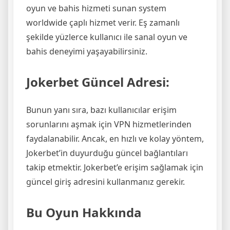
oyun ve bahis hizmeti sunan system
worldwide çaplı hizmet verir. Eş zamanlı
şekilde yüzlerce kullanıcı ile sanal oyun ve
bahis deneyimi yaşayabilirsiniz.
Jokerbet Güncel Adresi:
Bunun yanı sıra, bazı kullanıcılar erişim
sorunlarını aşmak için VPN hizmetlerinden
faydalanabilir. Ancak, en hızlı ve kolay yöntem,
Jokerbet’in duyurduğu güncel bağlantıları
takip etmektir. Jokerbet’e erişim sağlamak için
güncel giriş adresini kullanmanız gerekir.
Bu Oyun Hakkında