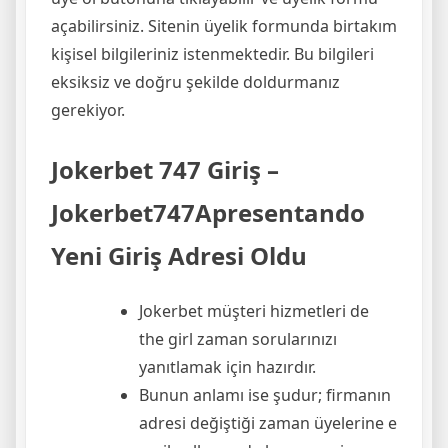
açabilirsiniz. Sitenin üyelik formunda birtakım
kişisel bilgileriniz istenmektedir. Bu bilgileri
eksiksiz ve doğru şekilde doldurmanız
gerekiyor.
Jokerbet 747 Giriş –
Jokerbet747Apresentando
Yeni Giriş Adresi Oldu
Jokerbet müşteri hizmetleri de
the girl zaman sorularınızı
yanıtlamak için hazırdır.
Bunun anlamı ise şudur; firmanın
adresi değiştiği zaman üyelerine e