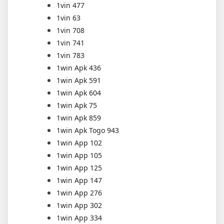
1vin 477
1vin 63
1vin 708
1vin 741
1vin 783
1win Apk 436
1win Apk 591
1win Apk 604
1win Apk 75
1win Apk 859
1win Apk Togo 943
1win App 102
1win App 105
1win App 125
1win App 147
1win App 276
1win App 302
1win App 334