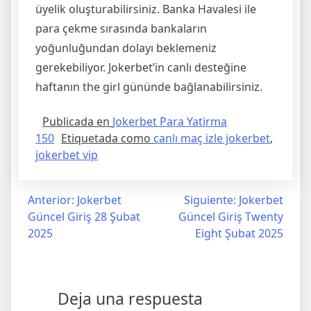
üyelik oluşturabilirsiniz. Banka Havalesi ile
para çekme sırasında bankaların
yoğunluğundan dolayı beklemeniz
gerekebiliyor. Jokerbet’in canlı desteğine
haftanın the girl gününde bağlanabilirsiniz.
Publicada en
Jokerbet Para Yatirma
150
Etiquetada como
canlı maç izle jokerbet
,
jokerbet vip
Navegación
Anterior:
Jokerbet
Siguiente:
Jokerbet
Güncel Giriş 28 Şubat
Güncel Giriş Twenty
de
2025
Eight Şubat 2025
entradas
Deja una respuesta