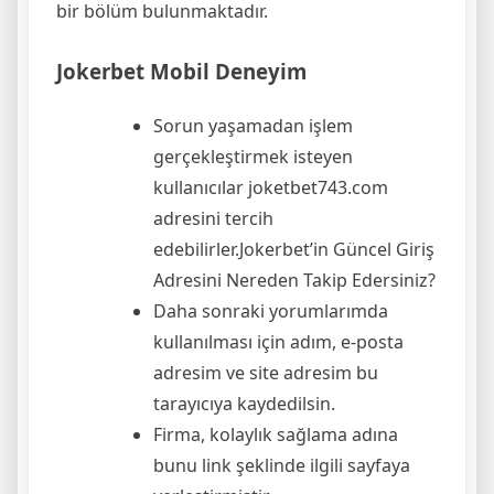
bir bölüm bulunmaktadır.
Jokerbet Mobil Deneyim
Sorun yaşamadan işlem
gerçekleştirmek isteyen
kullanıcılar joketbet743.com
adresini tercih
edebilirler.Jokerbet’in Güncel Giriş
Adresini Nereden Takip Edersiniz?
Daha sonraki yorumlarımda
kullanılması için adım, e-posta
adresim ve site adresim bu
tarayıcıya kaydedilsin.
Firma, kolaylık sağlama adına
bunu link şeklinde ilgili sayfaya