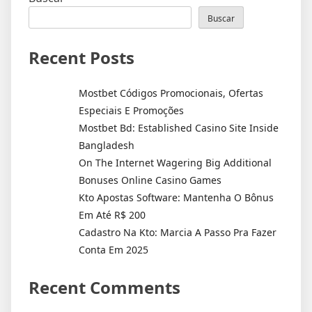
Buscar
Recent Posts
Mostbet Códigos Promocionais, Ofertas
Especiais E Promoções
Mostbet Bd: Established Casino Site Inside
Bangladesh
On The Internet Wagering Big Additional
Bonuses Online Casino Games
Kto Apostas Software: Mantenha O Bônus
Em Até R$ 200
Cadastro Na Kto: Marcia A Passo Pra Fazer
Conta Em 2025
Recent Comments