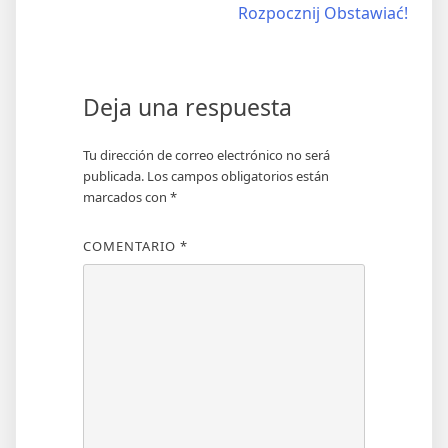
Rozpocznij Obstawiać!
Deja una respuesta
Tu dirección de correo electrónico no será
publicada.
Los campos obligatorios están
marcados con
*
COMENTARIO
*