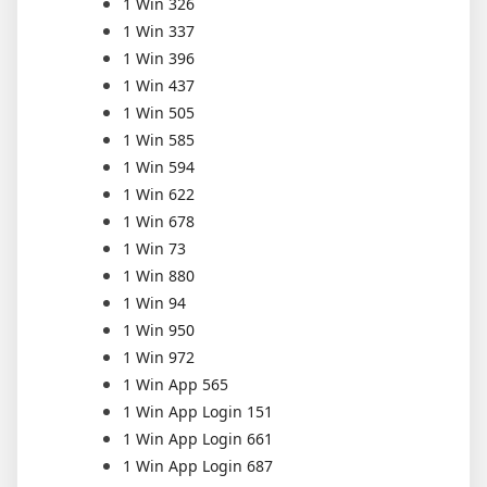
1 Win 326
1 Win 337
1 Win 396
1 Win 437
1 Win 505
1 Win 585
1 Win 594
1 Win 622
1 Win 678
1 Win 73
1 Win 880
1 Win 94
1 Win 950
1 Win 972
1 Win App 565
1 Win App Login 151
1 Win App Login 661
1 Win App Login 687