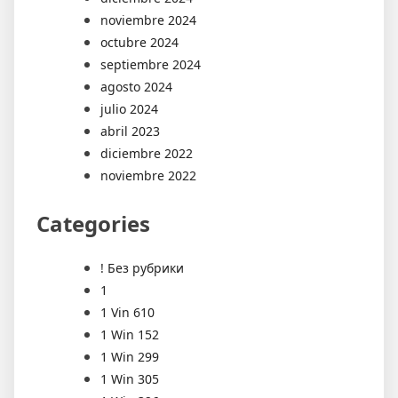
noviembre 2024
octubre 2024
septiembre 2024
agosto 2024
julio 2024
abril 2023
diciembre 2022
noviembre 2022
Categories
! Без рубрики
1
1 Vin 610
1 Win 152
1 Win 299
1 Win 305