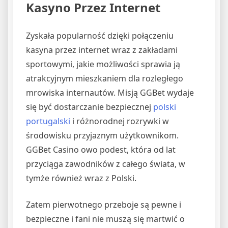
Kasyno Przez Internet
Zyskała popularność dzięki połączeniu
kasyna przez internet wraz z zakładami
sportowymi, jakie możliwości sprawia ją
atrakcyjnym mieszkaniem dla rozległego
mrowiska internautów. Misją GGBet wydaje
się być dostarczanie bezpiecznej
polski
portugalski
i różnorodnej rozrywki w
środowisku przyjaznym użytkownikom.
GGBet Casino owo podest, która od lat
przyciąga zawodników z całego świata, w
tymże również wraz z Polski.
Zatem pierwotnego przeboje są pewne i
bezpieczne i fani nie muszą się martwić o