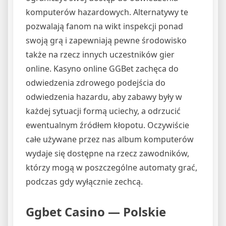
komputerów hazardowych. Alternatywy te
pozwalają fanom na wikt inspekcji ponad
swoją grą i zapewniają pewne środowisko
także na rzecz innych uczestników gier
online. Kasyno online GGBet zachęca do
odwiedzenia zdrowego podejścia do
odwiedzenia hazardu, aby zabawy były w
każdej sytuacji formą uciechy, a odrzucić
ewentualnym źródłem kłopotu. Oczywiście
całe używane przez nas album komputerów
wydaje się dostępne na rzecz zawodników,
którzy mogą w poszczególne automaty grać,
podczas gdy wyłącznie zechcą.
Ggbet Casino — Polskie