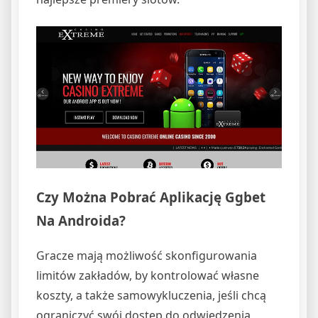
Czy Można Pobrać Aplikację Ggbet
Na Androida?
Gracze mają możliwość skonfigurowania
limitów zakładów, by kontrolować własne
koszty, a także samowykluczenia, jeśli chcą
ograniczyć swój dostęp do odwiedzenia