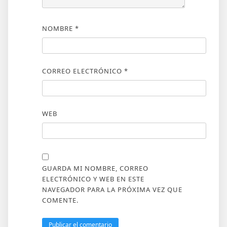
NOMBRE
*
CORREO ELECTRÓNICO
*
WEB
GUARDA MI NOMBRE, CORREO
ELECTRÓNICO Y WEB EN ESTE
NAVEGADOR PARA LA PRÓXIMA VEZ QUE
COMENTE.