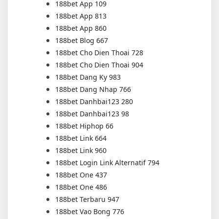
188bet App 109
188bet App 813
188bet App 860
188bet Blog 667
188bet Cho Dien Thoai 728
188bet Cho Dien Thoai 904
188bet Dang Ky 983
188bet Dang Nhap 766
188bet Danhbai123 280
188bet Danhbai123 98
188bet Hiphop 66
188bet Link 664
188bet Link 960
188bet Login Link Alternatif 794
188bet One 437
188bet One 486
188bet Terbaru 947
188bet Vao Bong 776