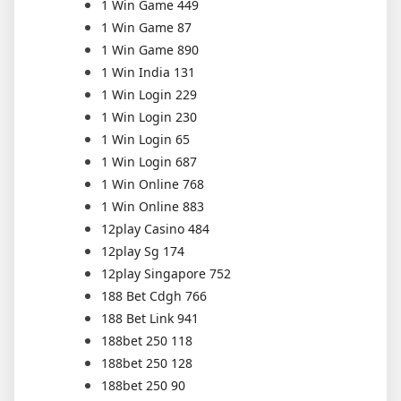
1 Win Game 449
1 Win Game 87
1 Win Game 890
1 Win India 131
1 Win Login 229
1 Win Login 230
1 Win Login 65
1 Win Login 687
1 Win Online 768
1 Win Online 883
12play Casino 484
12play Sg 174
12play Singapore 752
188 Bet Cdgh 766
188 Bet Link 941
188bet 250 118
188bet 250 128
188bet 250 90