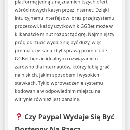
platformę jedną z najznamienitszych ofert
wśród nowych kasyn przez internet. Dzięki
intuicyjnemu interfejsowi oraz przejrzystemu
procesowi, każdy użytkownik GGBet może w
kilkanaście minut rozpocząć grę. Najmniejszy
próg odrzucić wydaje się być duży, więc
premia uzyskana zbyt sprawą promocode
GGBet będzie idealnym rozwiązaniem
zarówno dla internautów, którzy lubią grać
na niskich, jakim sposobem i wysokich
stawkach. Tyklo wprowadzenie systemu
kodowania w odpowiednim miejscu na
witrynie również jest banalne.
Czy Paypal Wydaje Się Być
Dostępny Na Rzecz