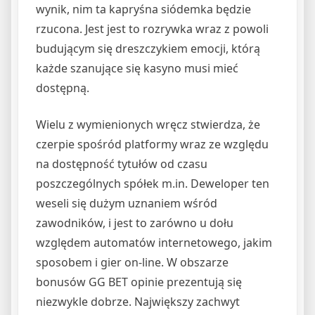
wynik, nim ta kapryśna siódemka będzie
rzucona. Jest jest to rozrywka wraz z powoli
budującym się dreszczykiem emocji, którą
każde szanujące się kasyno musi mieć
dostępną.
Wielu z wymienionych wręcz stwierdza, że
czerpie spośród platformy wraz ze względu
na dostępność tytułów od czasu
poszczególnych spółek m.in. Deweloper ten
weseli się dużym uznaniem wśród
zawodników, i jest to zarówno u dołu
względem automatów internetowego, jakim
sposobem i gier on-line. W obszarze
bonusów GG BET opinie prezentują się
niezwykle dobrze. Największy zachwyt