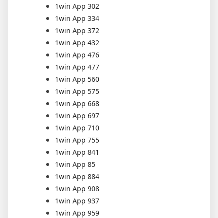
1win App 302
1win App 334
1win App 372
1win App 432
1win App 476
1win App 477
1win App 560
1win App 575
1win App 668
1win App 697
1win App 710
1win App 755
1win App 841
1win App 85
1win App 884
1win App 908
1win App 937
1win App 959