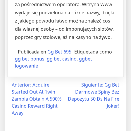
za pośrednictwem operatora. Witryna Www
wydaje się podzielona na różne nazwy, dzięki
z jakiego powodu łatwo można znaleźć coś
dla własnej osoby – od imponujących slotów,
poprzez gry stołowe, aż na kasyno na żywo.
Publicada en
Gg Bet 695
Etiquetada como
gg bet bonus
,
gg bet casino
,
ggbet
logowanie
Navegación
Anterior:
Acquire
Siguiente:
Gg Bet
Started Out At 1win
Darmowe Spiny Bez
de
Zambia Obtain A 500%
Depozytu 50 Ds Na Fire
entradas
Casino Reward Right
Joker!
Away!