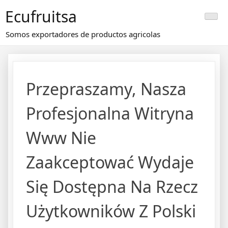
Saltar
Ecufruitsa
al
contenido
Somos exportadores de productos agricolas
Przepraszamy, Nasza
Profesjonalna Witryna
Www Nie
Zaakceptować Wydaje
Się Dostępna Na Rzecz
Użytkowników Z Polski