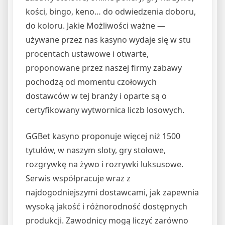
kości, bingo, keno… do odwiedzenia doboru,
do koloru. Jakie Możliwości ważne —
używane przez nas kasyno wydaje się w stu
procentach ustawowe i otwarte,
proponowane przez naszej firmy zabawy
pochodzą od momentu czołowych
dostawców w tej branży i oparte są o
certyfikowany wytwornica liczb losowych.
GGBet kasyno proponuje więcej niż 1500
tytułów, w naszym sloty, gry stołowe,
rozgrywkę na żywo i rozrywki luksusowe.
Serwis współpracuje wraz z
najdogodniejszymi dostawcami, jak zapewnia
wysoką jakość i różnorodność dostępnych
produkcji. Zawodnicy mogą liczyć zarówno