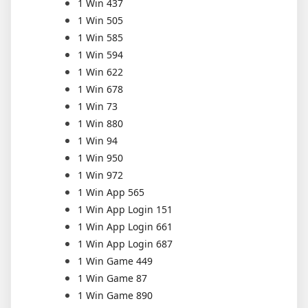
1 Win 437
1 Win 505
1 Win 585
1 Win 594
1 Win 622
1 Win 678
1 Win 73
1 Win 880
1 Win 94
1 Win 950
1 Win 972
1 Win App 565
1 Win App Login 151
1 Win App Login 661
1 Win App Login 687
1 Win Game 449
1 Win Game 87
1 Win Game 890