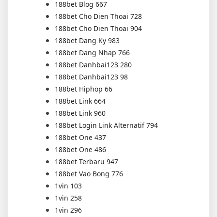
188bet Blog 667
188bet Cho Dien Thoai 728
188bet Cho Dien Thoai 904
188bet Dang Ky 983
188bet Dang Nhap 766
188bet Danhbai123 280
188bet Danhbai123 98
188bet Hiphop 66
188bet Link 664
188bet Link 960
188bet Login Link Alternatif 794
188bet One 437
188bet One 486
188bet Terbaru 947
188bet Vao Bong 776
1vin 103
1vin 258
1vin 296