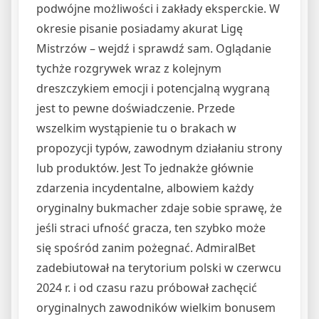
podwójne możliwości i zakłady eksperckie. W
okresie pisanie posiadamy akurat Ligę
Mistrzów – wejdź i sprawdź sam. Oglądanie
tychże rozgrywek wraz z kolejnym
dreszczykiem emocji i potencjalną wygraną
jest to pewne doświadczenie. Przede
wszelkim wystąpienie tu o brakach w
propozycji typów, zawodnym działaniu strony
lub produktów. Jest To jednakże głównie
zdarzenia incydentalne, albowiem każdy
oryginalny bukmacher zdaje sobie sprawę, że
jeśli straci ufność gracza, ten szybko może
się spośród zanim pożegnać. AdmiralBet
zadebiutował na terytorium polski w czerwcu
2024 r. i od czasu razu próbował zachęcić
oryginalnych zawodników wielkim bonusem