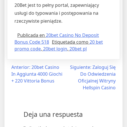
20Bet jest to pełny portal, zapewniający
usługi do typowania i postępowania na
rzeczywiste pieniądze.
Publicada en
20bet Casino No Deposit
Bonus Code 518
Etiquetada como
20 bet
promo code
,
20bet login
,
20bet pl
Navegación
Anterior:
20bet Casino
Siguiente:
Zaloguj Się
In Aggiunta 4000 Giochi
Do Odwiedzenia
de
+ 220 Vittoria Bonus
Oficjalnej Witryny
entradas
Hellspin Casino
Deja una respuesta