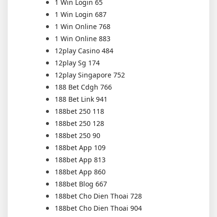
1 Win Login 65
1 Win Login 687
1 Win Online 768
1 Win Online 883
12play Casino 484
12play Sg 174
12play Singapore 752
188 Bet Cdgh 766
188 Bet Link 941
188bet 250 118
188bet 250 128
188bet 250 90
188bet App 109
188bet App 813
188bet App 860
188bet Blog 667
188bet Cho Dien Thoai 728
188bet Cho Dien Thoai 904