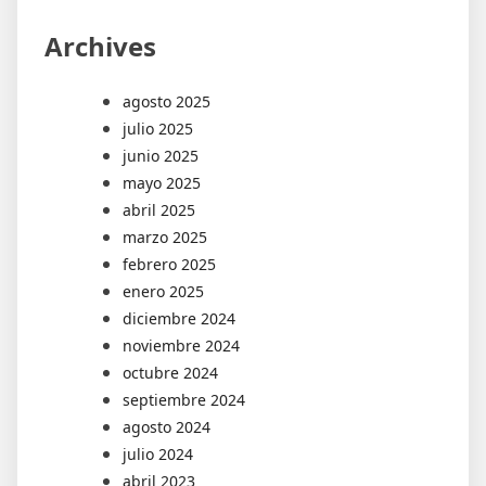
Archives
agosto 2025
julio 2025
junio 2025
mayo 2025
abril 2025
marzo 2025
febrero 2025
enero 2025
diciembre 2024
noviembre 2024
octubre 2024
septiembre 2024
agosto 2024
julio 2024
abril 2023