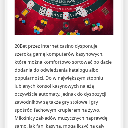
20Bet przez internet casino dysponuje
szeroką gamę komputerów kasynowych,
które można komfortowo sortować po dacie
dodania do odwiedzenia katalogu albo
popularności. Do w największym stopniu
lubianych konsol kasynowych należą
oczywiście automaty, jednak do dyspozycji
zawodników są także gry stołowe i gry
spośród fachowym krupierem na żywo.
Miłośnicy zakładów muzycznych naprawdę
samo, jak fani kasyna, mogą liczyć na cały