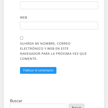
WEB
GUARDA MI NOMBRE, CORREO
ELECTRÓNICO Y WEB EN ESTE
NAVEGADOR PARA LA PRÓXIMA VEZ QUE
COMENTE.
Buscar
Buscar