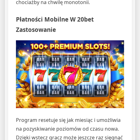
chociażby na chwilę monotonii.
Płatności Mobilne W 20bet
Zastosowanie
Program resetuje się jak miesiąc i umożliwia
na pozyskiwanie poziomów od czasu nowa.
Dzięki wstecz gracz może jeszcze raz sięgnąć