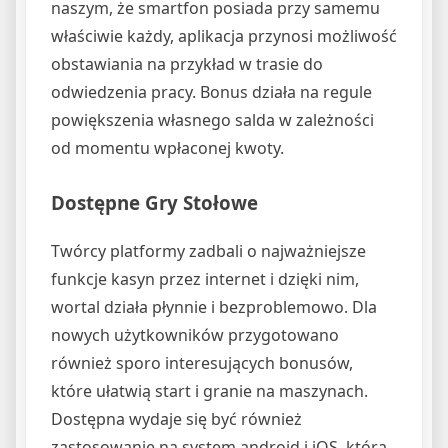
naszym, że smartfon posiada przy samemu
właściwie każdy, aplikacja przynosi możliwość
obstawiania na przykład w trasie do
odwiedzenia pracy. Bonus działa na regule
powiększenia własnego salda w zależności
od momentu wpłaconej kwoty.
Dostępne Gry Stołowe
Twórcy platformy zadbali o najważniejsze
funkcje kasyn przez internet i dzięki nim,
wortal działa płynnie i bezproblemowo. Dla
nowych użytkowników przygotowano
również sporo interesujących bonusów,
które ułatwią start i granie na maszynach.
Dostępna wydaje się być również
zastosowanie na system android i iOS, która