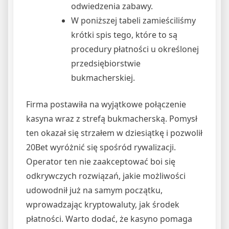
odwiedzenia zabawy.
W poniższej tabeli zamieściliśmy
krótki spis tego, które to są
procedury płatności u określonej
przedsiębiorstwie
bukmacherskiej.
Firma postawiła na wyjątkowe połączenie
kasyna wraz z strefą bukmacherską. Pomysł
ten okazał się strzałem w dziesiątkę i pozwolił
20Bet wyróżnić się spośród rywalizacji.
Operator ten nie zaakceptować boi się
odkrywczych rozwiązań, jakie możliwości
udowodnił już na samym początku,
wprowadzając kryptowaluty, jak środek
płatności. Warto dodać, że kasyno pomaga