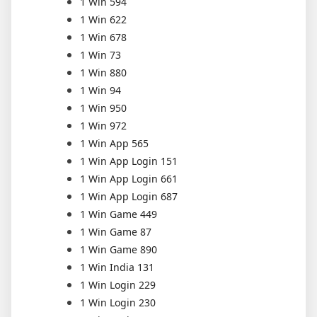
1 Win 594
1 Win 622
1 Win 678
1 Win 73
1 Win 880
1 Win 94
1 Win 950
1 Win 972
1 Win App 565
1 Win App Login 151
1 Win App Login 661
1 Win App Login 687
1 Win Game 449
1 Win Game 87
1 Win Game 890
1 Win India 131
1 Win Login 229
1 Win Login 230