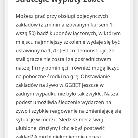
Możesz grać przy obsługi pojedynczych
zakładów (z zminimalizowanym kursem 1-
wszą,50) bądź kuponów łączonych, w którym
miejscu najmniejszy szkolenie wydaje się być
ustawiony na 1,70. Jest To demonstruje, że
stali gracze nie zostali za pośrednictwem
naszej firmy pominięci i również mogą liczyć
na poboczne środki na grę. Obstawianie
zakładów na żywo w GGBET jeszcze w
żadnym wypadku nie było tak zwykłe. Nasza
podest umożliwia śledzenie wydarzeń na
żywo i szybkie reagowanie na zmieniającą się
sytuację w meczu. Śledzisz mecz swej
ulubionej drużyny i chciałbyś postawić
zakład? A może niekoniecznie chcesz