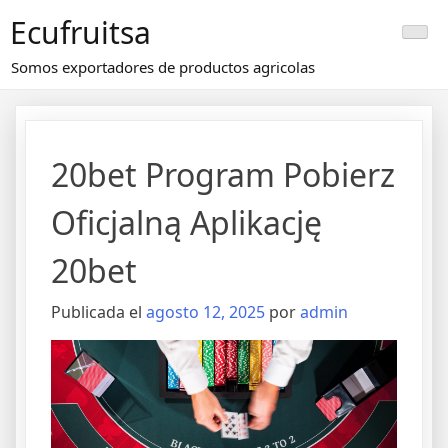
Saltar
Ecufruitsa
al
contenido
Somos exportadores de productos agricolas
20bet Program Pobierz
Oficjalną Aplikację
20bet
Publicada el
agosto 12, 2025
por
admin