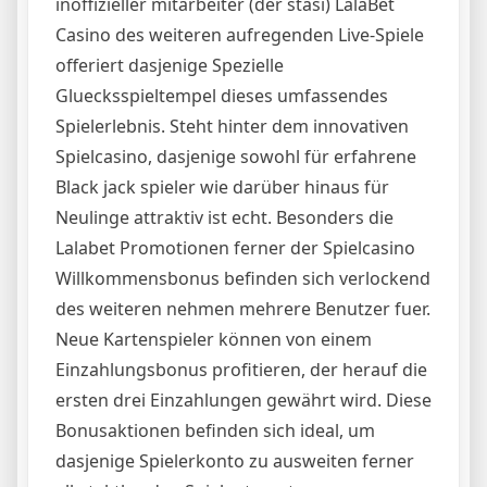
inoffizieller mitarbeiter (der stasi) LalaBet
Casino des weiteren aufregenden Live-Spiele
offeriert dasjenige Spezielle
Gluecksspieltempel dieses umfassendes
Spielerlebnis. Steht hinter dem innovativen
Spielcasino, dasjenige sowohl für erfahrene
Black jack spieler wie darüber hinaus für
Neulinge attraktiv ist echt. Besonders die
Lalabet Promotionen ferner der Spielcasino
Willkommensbonus befinden sich verlockend
des weiteren nehmen mehrere Benutzer fuer.
Neue Kartenspieler können von einem
Einzahlungsbonus profitieren, der herauf die
ersten drei Einzahlungen gewährt wird. Diese
Bonusaktionen befinden sich ideal, um
dasjenige Spielerkonto zu ausweiten ferner