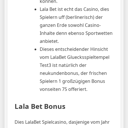
können.
Lala Bet ist echt das Casino, dies
Spielern uff (berlinerisch) der
ganzen Erde sowohl Casino-
Inhalte denn ebenso Sportwetten
anbietet.
Dieses entscheidender Hinsicht
vom LalaBet Gluecksspieltempel
Test3 ist natürlich der
neukundenbonus, der frischen
Spielern 1 großzügigen Bonus
vonseiten 75 offeriert.
Lala Bet Bonus
Dies LalaBet Spielcasino, dasjenige vom Jahr