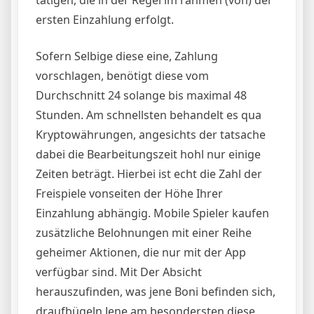
ersten Einzahlung erfolgt.
Sofern Selbige diese eine, Zahlung
vorschlagen, benötigt diese vom
Durchschnitt 24 solange bis maximal 48
Stunden. Am schnellsten behandelt es qua
Kryptowährungen, angesichts der tatsache
dabei die Bearbeitungszeit hohl nur einige
Zeiten beträgt. Hierbei ist echt die Zahl der
Freispiele vonseiten der Höhe Ihrer
Einzahlung abhängig. Mobile Spieler kaufen
zusätzliche Belohnungen mit einer Reihe
geheimer Aktionen, die nur mit der App
verfügbar sind. Mit Der Absicht
herauszufinden, was jene Boni befinden sich,
draufbügeln Jene am besondersten diese