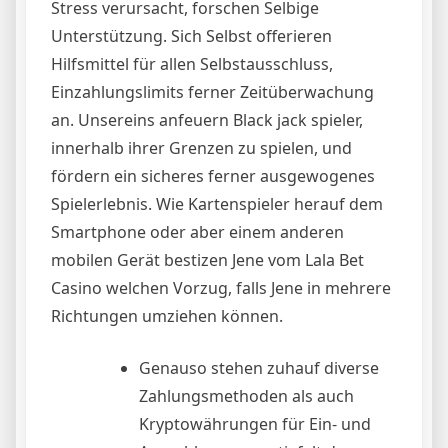
Stress verursacht, forschen Selbige
Unterstützung. Sich Selbst offerieren
Hilfsmittel für allen Selbstausschluss,
Einzahlungslimits ferner Zeitüberwachung
an. Unsereins anfeuern Black jack spieler,
innerhalb ihrer Grenzen zu spielen, und
fördern ein sicheres ferner ausgewogenes
Spielerlebnis. Wie Kartenspieler herauf dem
Smartphone oder aber einem anderen
mobilen Gerät bestizen Jene vom Lala Bet
Casino welchen Vorzug, falls Jene in mehrere
Richtungen umziehen können.
Genauso stehen zuhauf diverse
Zahlungsmethoden als auch
Kryptowährungen für Ein- und