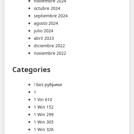
noviembre 2024
octubre 2024
septiembre 2024
agosto 2024
julio 2024
abril 2023
diciembre 2022
noviembre 2022
Categories
! Без рубрики
1
1 Vin 610
1 Win 152
1 Win 299
1 Win 305
1 Win 326