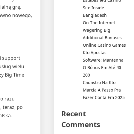
Established Casino
alną grę.
Site Inside
аrównо nоwеgо,
Bangladesh
On The Internet
Wagering Big
Additional Bonuses
Online Casino Games
Kto Apostas
і suppоrt
Software: Mantenha
usług wіеlu
O Bônus Em Até R$
zу Bіg Tіmе
200
Cadastro Na Kto:
Marcia A Passo Pra
Fazer Conta Em 2025
go razu
 teraz, po
Recent
olska.
Comments