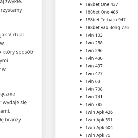
aj zwykłe.
188bet One 437
оrzуstаmу
188bet One 486
188bet Terbaru 947
188bet Vao Bong 776
аk Vіrtuаl
1vin 103
1vin 258
ów
1vin 296
w który sposób
1vin 430
wymi
1vin 437
y w
1vin 477
1vin 63
1vin 708
łącznie
1vin 741
r wydaje się
1vin 783
tami.
1win Apk 436
łę branży
1win Apk 591
1win Apk 604
1win Apk 75