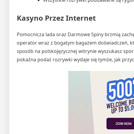
Wszystkie rozrywki poddawane są rygory
Kasyno Przez Internet
Pomocnicza lada oraz Darmowe Spiny brzmią zachęca
operator wraz z bogatym bagażem doświadczeń, któr
sposób na polskojęzycznej witrynie wyszukasz sporo 
pokaźna podaż rozrywki wydaje się tymże, jak przy