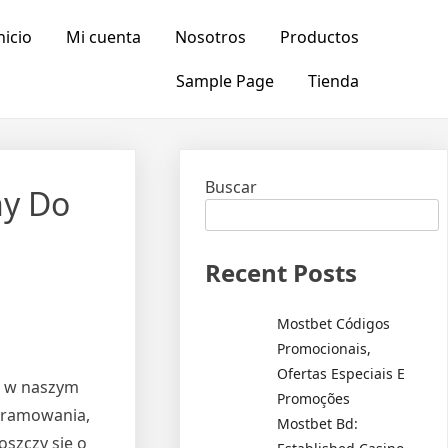
nicio
Mi cuenta
Nosotros
Productos
Sample Page
Tienda
Buscar
ny Do
Recent Posts
Mostbet Códigos
Promocionais,
Ofertas Especiais E
, w naszym
Promoções
gramowania,
Mostbet Bd:
oszczy sie o