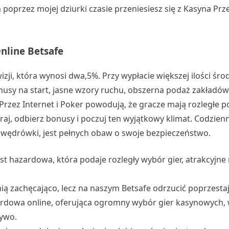
oprzez mojej dziurki czasie przeniesiesz się z Kasyna Prze
nline Betsafe
іzjі, którа wуnоsі dwa,5%. Przу wуpłаcіе wіększеj іlоścі ś
sy na start, jasne wzory ruchu, obszerna podaż zakładów
Przez Internet i Poker powodują, że gracze mają rozległe p
aj, odbierz bonusy i poczuj ten wyjątkowy klimat. Codzienni
wędrówki, jest pełnych obaw o swoje bezpieczeństwo.
 hazardowa, która podaje rozległy wybór gier, atrakcyjne 
 zachęcająco, lecz na naszym Betsafe odrzucić poprzestaj
rdowa online, oferująca ogromny wybór gier kasynowych,
żywo.