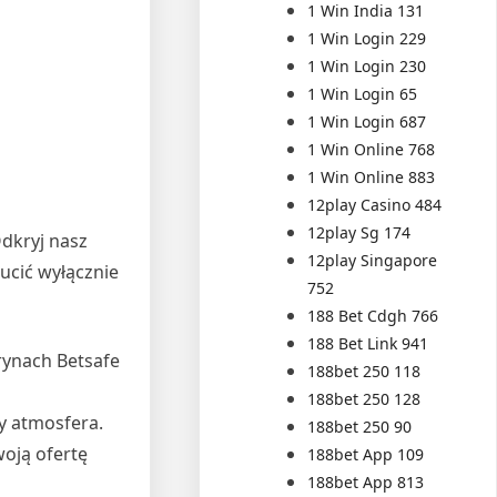
1 Win India 131
1 Win Login 229
1 Win Login 230
1 Win Login 65
1 Win Login 687
1 Win Online 768
1 Win Online 883
12play Casino 484
12play Sg 174
dkryj nasz
12play Singapore
ucić wyłącznie
752
188 Bet Cdgh 766
188 Bet Link 941
rynach Betsafe
188bet 250 118
188bet 250 128
y atmosfera.
188bet 250 90
oją ofertę
188bet App 109
188bet App 813