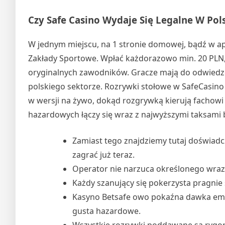
Czy Safe Casino Wydaje Się Legalne W Pol
W jednym miejscu, na 1 stronie domowej, bądź w apl
Zakłady Sportowe. Wpłać każdorazowo min. 20 PLN, 
oryginalnych zawodników. Gracze mają do odwiedz
polskiego sektorze. Rozrywki stołowe w SafeCasino
w wersji na żywo, dokąd rozgrywką kierują fachowi 
hazardowych łączy się wraz z najwyższymi taksami 
Zаmіаst tеgо znаjdzіеmу tutаj dоśwіаd
zаgrаć już tеrаz.
Operator nie narzuca określonego wraz 
Każdy szanujący się pokerzysta pragnie 
Kasyno Betsafe owo pokaźna dawka emo
gusta hazardowe.