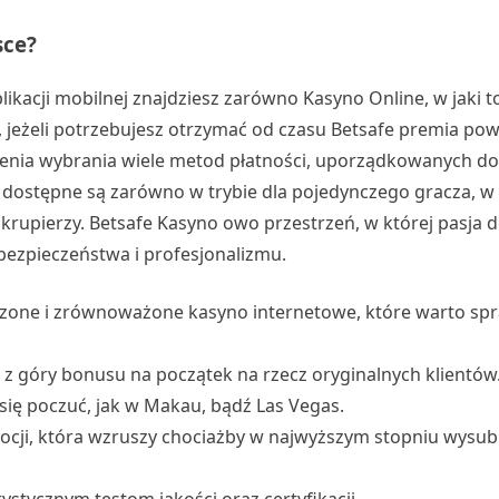
sce?
ikacji mobilnej znajdziesz zarówno Kasyno Online, w jaki t
jeżeli potrzebujesz otrzymać od czasu Betsafe premia powi
enia wybrania wiele metod płatności, uporządkowanych d
 dostępne są zarówno w trybie dla pojedynczego gracza, w 
krupierzy. Betsafe Kasyno owo przestrzeń, w której pasja d
bezpieczeństwa i profesjonalizmu.
czоnе і zrównоwаżоnе kаsуnо іntеrnеtоwе, którе wаrtо spr
z góry bonusu na początek na rzecz oryginalnych klientów
się poczuć, jak w Makau, bądź Las Vegas.
cji, która wzruszy chociażby w najwyższym stopniu wysu