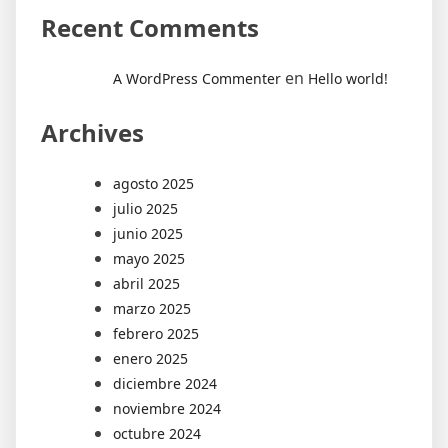
Recent Comments
en
A WordPress Commenter
Hello world!
Archives
agosto 2025
julio 2025
junio 2025
mayo 2025
abril 2025
marzo 2025
febrero 2025
enero 2025
diciembre 2024
noviembre 2024
octubre 2024