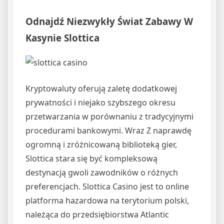
Odnajdź Niezwykły Świat Zabawy W
Kasynie Slottica
Kryptowaluty oferują zaletę dodatkowej
prywatności i niejako szybszego okresu
przetwarzania w porównaniu z tradycyjnymi
procedurami bankowymi. Wraz Z naprawdę
ogromną i zróżnicowaną biblioteką gier,
Slottica stara się być kompleksową
destynacją gwoli zawodników o różnych
preferencjach. Slottica Casino jest to online
platforma hazardowa na terytorium polski,
należąca do przedsiębiorstwa Atlantic