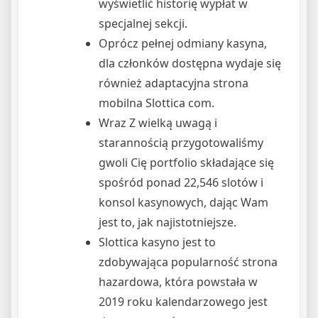
wyświetlić historię wypłat w
specjalnej sekcji.
Oprócz pełnej odmiany kasyna,
dla członków dostępna wydaje się
również adaptacyjna strona
mobilna Slottica com.
Wraz Z wielką uwagą i
starannością przygotowaliśmy
gwoli Cię portfolio składające się
spośród ponad 22,546 slotów i
konsol kasynowych, dając Wam
jest to, jak najistotniejsze.
Slottica kasyno jest to
zdobywająca popularność strona
hazardowa, która powstała w
2019 roku kalendarzowego jest