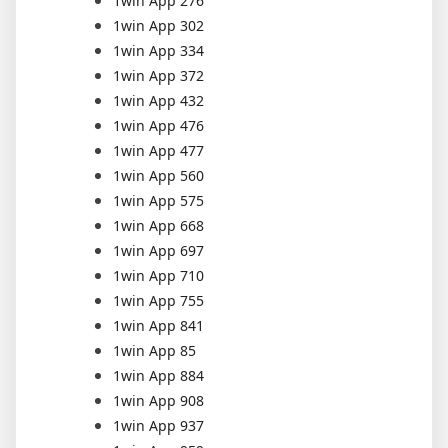
1win App 276
1win App 302
1win App 334
1win App 372
1win App 432
1win App 476
1win App 477
1win App 560
1win App 575
1win App 668
1win App 697
1win App 710
1win App 755
1win App 841
1win App 85
1win App 884
1win App 908
1win App 937