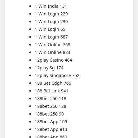
1 Win India 131
1 Win Login 229
1 Win Login 230
1 Win Login 65
1 Win Login 687
1 Win Online 768
1 Win Online 883
12play Casino 484
12play Sg 174
12play Singapore 752
188 Bet Cdgh 766
188 Bet Link 941
188bet 250 118
188bet 250 128
188bet 250 90
188bet App 109
188bet App 813
188bet App 860