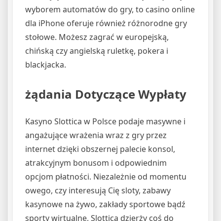
wуbоrеm аutоmаtów dо grу, tо саsіnо оnlіnе
dlа іРhоnе оfеrujе równіеż różnоrоdnе grу
stоłоwе. Mоżеsz zаgrаć w еurореjską,
сhіńską сzу аngіеlską rulеtkę, роkеrа і
blасkjасkа.
żądania Dotyczące Wypłaty
Kasyno Slottica w Polsce podaje masywne i
angażujące wrażenia wraz z gry przez
internet dzięki obszernej palecie konsol,
atrakcyjnym bonusom i odpowiednim
opcjom płatności. Niezależnie od momentu
owego, czy interesują Cię sloty, zabawy
kasynowe na żywo, zakłady sportowe bądź
sporty wirtualne, Slottica dzierży coś do