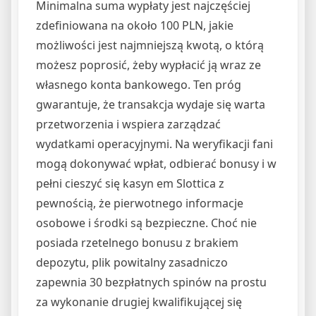
Minimalna suma wypłaty jest najczęściej
zdefiniowana na około 100 PLN, jakie
możliwości jest najmniejszą kwotą, o którą
możesz poprosić, żeby wypłacić ją wraz ze
własnego konta bankowego. Ten próg
gwarantuje, że transakcja wydaje się warta
przetworzenia i wspiera zarządzać
wydatkami operacyjnymi. Na weryfikacji fani
mogą dokonywać wpłat, odbierać bonusy i w
pełni cieszyć się kasyn em Slottica z
pewnością, że pierwotnego informacje
osobowe i środki są bezpieczne. Choć nie
posiada rzetelnego bonusu z brakiem
depozytu, plik powitalny zasadniczo
zapewnia 30 bezpłatnych spinów na prostu
za wykonanie drugiej kwalifikującej się