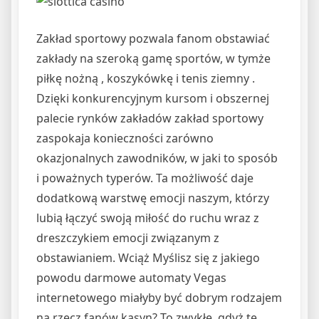
Zakład sportowy pozwala fanom obstawiać
zakłady na szeroką gamę sportów, w tymże
piłkę nożną , koszykówkę i tenis ziemny .
Dzięki konkurencyjnym kursom i obszernej
palecie rynków zakładów zakład sportowy
zaspokaja konieczności zarówno
okazjonalnych zawodników, w jaki to sposób
i poważnych typerów. Ta możliwość daje
dodatkową warstwę emocji naszym, którzy
lubią łączyć swoją miłość do ruchu wraz z
dreszczykiem emocji związanym z
obstawianiem. Wciąż Myślisz się z jakiego
powodu darmowe automaty Vegas
internetowego miałyby być dobrym rodzajem
na rzecz fanów kasyn? To zwykłe, gdyż te