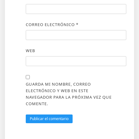
CORREO ELECTRÓNICO
*
WEB
GUARDA MI NOMBRE, CORREO
ELECTRÓNICO Y WEB EN ESTE
NAVEGADOR PARA LA PRÓXIMA VEZ QUE
COMENTE.