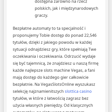
dostępna zarówno na rzecz
polskich, jak i międzynarodowych
graczy.
Bezpłatne automaty to ta specjalność i
proponujemy Tobie dostęp do ponad 22,546
tytułów, dzięki z jakiego powodu w każdej
sytuacji odnajdziesz gry, które spełniają Twe
oczekiwania i oczekiwania. Odrzucić wydaje
się być tajemnicą, że znajdziesz u naszą firmę
każde najlepsze slots machine Vegas, a fani
mają dostęp do każdego gier całkowicie
bezpłatnie. Na VegasSlotsOnline wyszukasz
selekcję najznamienitszych
slottica casino
tytułów, w które z łatwością zagrasz bez
użycia własnych pieniędzy. Od klasycznych