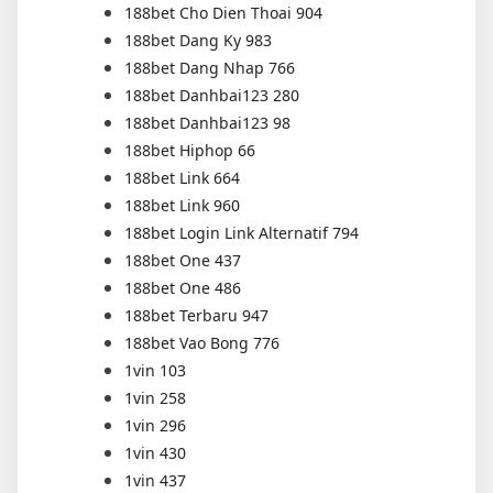
188bet Cho Dien Thoai 904
188bet Dang Ky 983
188bet Dang Nhap 766
188bet Danhbai123 280
188bet Danhbai123 98
188bet Hiphop 66
188bet Link 664
188bet Link 960
188bet Login Link Alternatif 794
188bet One 437
188bet One 486
188bet Terbaru 947
188bet Vao Bong 776
1vin 103
1vin 258
1vin 296
1vin 430
1vin 437