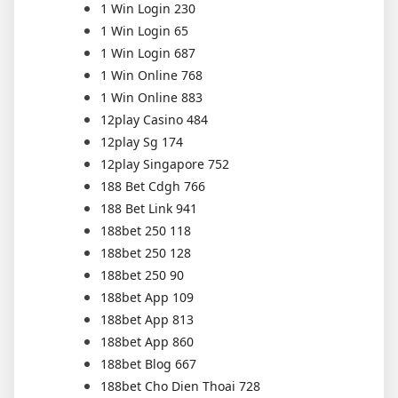
1 Win Login 230
1 Win Login 65
1 Win Login 687
1 Win Online 768
1 Win Online 883
12play Casino 484
12play Sg 174
12play Singapore 752
188 Bet Cdgh 766
188 Bet Link 941
188bet 250 118
188bet 250 128
188bet 250 90
188bet App 109
188bet App 813
188bet App 860
188bet Blog 667
188bet Cho Dien Thoai 728