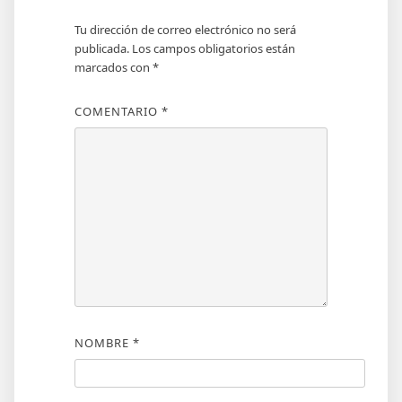
Tu dirección de correo electrónico no será
publicada.
Los campos obligatorios están
marcados con
*
COMENTARIO
*
NOMBRE
*