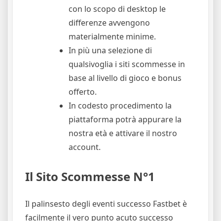
con lo scopo di desktop le
differenze avvengono
materialmente minime.
In più una selezione di
qualsivoglia i siti scommesse in
base al livello di gioco e bonus
offerto.
In codesto procedimento la
piattaforma potrà appurare la
nostra età e attivare il nostro
account.
Il Sito Scommesse N°1
Il palinsesto degli eventi successo Fastbet è
facilmente il vero punto acuto successo