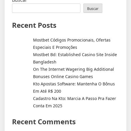
Buscar
Buscar
Recent Posts
Mostbet Códigos Promocionais, Ofertas
Especiais E Promoções
Mostbet Bd: Established Casino Site Inside
Bangladesh
On The Internet Wagering Big Additional
Bonuses Online Casino Games
Kto Apostas Software: Mantenha O Bônus
Em Até R$ 200
Cadastro Na Kto: Marcia A Passo Pra Fazer
Conta Em 2025
Recent Comments