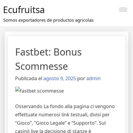
Saltar
Ecufruitsa
al
contenido
Somos exportadores de productos agricolas
Fastbet: Bonus
Scommesse
Publicada el
agosto 9, 2025
por
admin
Osservando La fondo alla pagina ci vengono
effettuate numerosi link testuali, divisi per
“Gioco”, “Gioco Legale” e “Supporto”. Sul
casinò live la decisione di stanze è