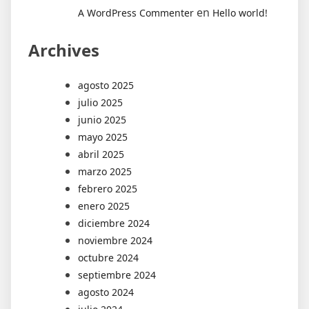
en
A WordPress Commenter
Hello world!
Archives
agosto 2025
julio 2025
junio 2025
mayo 2025
abril 2025
marzo 2025
febrero 2025
enero 2025
diciembre 2024
noviembre 2024
octubre 2024
septiembre 2024
agosto 2024