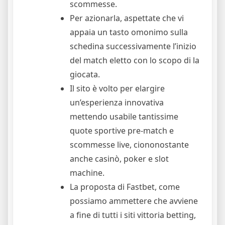
scommesse.
Per azionarla, aspettate che vi
appaia un tasto omonimo sulla
schedina successivamente l’inizio
del match eletto con lo scopo di la
giocata.
Il sito è volto per elargire
un’esperienza innovativa
mettendo usabile tantissime
quote sportive pre-match e
scommesse live, ciononostante
anche casinò, poker e slot
machine.
La proposta di Fastbet, come
possiamo ammettere che avviene
a fine di tutti i siti vittoria betting,