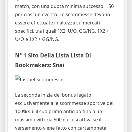
match, con una quota minima successo 1.50
per ciascun evento. Le scommesse devono
essere effettuate in altezza su mercati
specifici, tra i quali 1X2, U/O, GG/NG, 1X2 +
U/O e 1X2 + GG/NG.
N° 1 Sito Della Lista Lista Di
Bookmakers: Snai
La seconda inizia del bonus legato
esclusivamente alle scommesse sportive del
100% sul il suo primo anticipo fino a un
massimo vittoria 500 euro si attiva se il
versamento viene fatto con cartamoneta