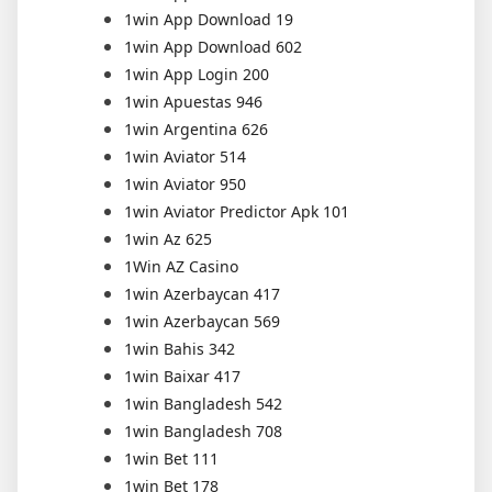
1win App Download 19
1win App Download 602
1win App Login 200
1win Apuestas 946
1win Argentina 626
1win Aviator 514
1win Aviator 950
1win Aviator Predictor Apk 101
1win Az 625
1Win AZ Casino
1win Azerbaycan 417
1win Azerbaycan 569
1win Bahis 342
1win Baixar 417
1win Bangladesh 542
1win Bangladesh 708
1win Bet 111
1win Bet 178