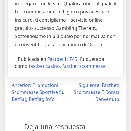
impiegare con le slot. Qualora ritieni il quale il
tuo comportamento di gioco possa essere
insicuro, ti consigliamo il servizio online
gratuito successo Gambling Therapy.
Sottolineiamo in più quale per normativa non
è consentito giocare ai minori di 18 anni.
Publicada en
Fastbet It 745
Etiquetada
como
fastbet casino
,
fastbet scommesse
Navegación
Anterior:
Promozioni
Siguiente:
Fastbet:
Scommesse Sportive Su
Scommesse E Bonus
de
Betflag Betflag Info
Benvenuto
entradas
Deja una respuesta