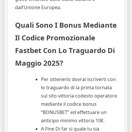
dall’Unione Europea.
Quali Sono I Bonus Mediante
Il Codice Promozionale
Fastbet Con Lo Traguardo Di
Maggio 2025?
Per ottenerlo dovrai iscriverti con
lo traguardo di la prima tornata
sul sito vittoria codesto operatore
mediante il codice bonus
“BONUSBET” ed effettuare un
anticipo minimo vittoria 10€.
A Fine Di far si quale tu sia