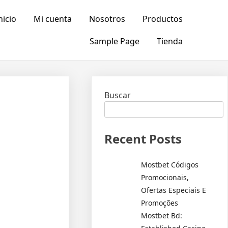
nicio
Mi cuenta
Nosotros
Productos
Sample Page
Tienda
Buscar
Recent Posts
Mostbet Códigos
Promocionais,
Ofertas Especiais E
Promoções
Mostbet Bd: