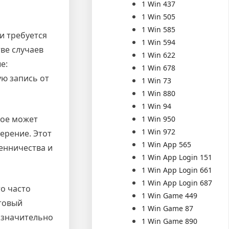
1 Win 437
1 Win 505
1 Win 585
и требуется
1 Win 594
ве случаев
1 Win 622
е:
1 Win 678
ую запись от
1 Win 73
1 Win 880
1 Win 94
кое может
1 Win 950
1 Win 972
ерение. Этот
1 Win App 565
енничества и
1 Win App Login 151
1 Win App Login 661
1 Win App Login 687
о часто
1 Win Game 449
товый
1 Win Game 87
 значительно
1 Win Game 890