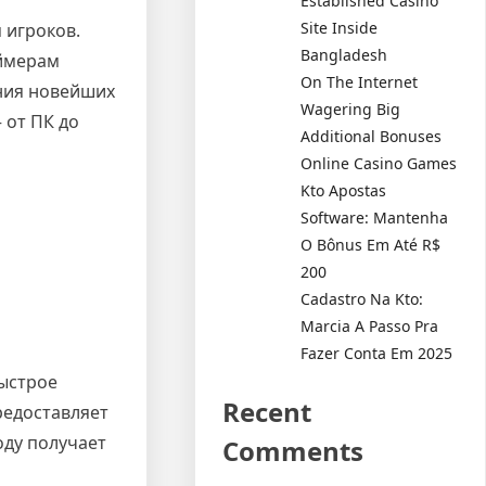
Established Casino
Site Inside
 игроков.
Bangladesh
еймерам
On The Internet
ния новейших
Wagering Big
 от ПК до
Additional Bonuses
Online Casino Games
Kto Apostas
Software: Mantenha
O Bônus Em Até R$
200
Cadastro Na Kto:
Marcia A Passo Pra
Fazer Conta Em 2025
быстрое
Recent
редоставляет
ду получает
Comments