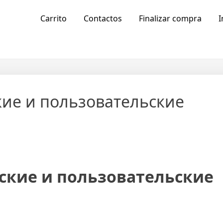
Carrito
Contactos
Finalizar compra
I
кие и пользовательские
ские и пользовательские