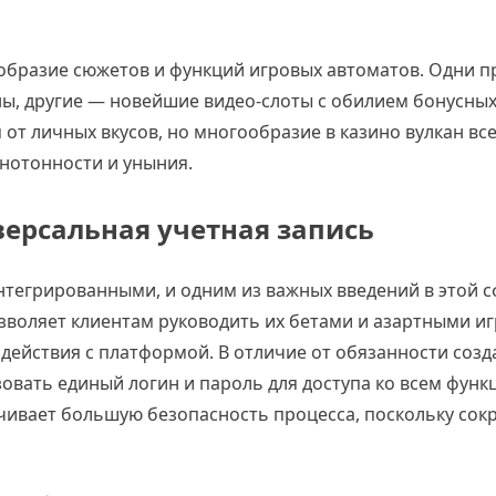
бразие сюжетов и функций игровых автоматов. Одни 
, другие — новейшие видео-слоты с обилием бонусных
т личных вкусов, но многообразие в казино вулкан вс
нотонности и уныния.
иверсальная учетная запись
интегрированными, и одним из важных введений в этой 
зволяет клиентам руководить их бетами и азартными и
ействия с платформой. В отличие от обязанности созд
овать единый логин и пароль для доступа ко всем функц
ечивает большую безопасность процесса, поскольку сок