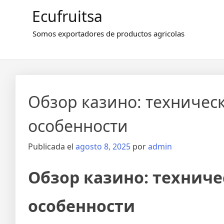
Saltar
Ecufruitsa
al
contenido
Somos exportadores de productos agricolas
Обзор казино: техничес
особенности
Publicada el
agosto 8, 2025
por
admin
Обзор казино: техниче
особенности