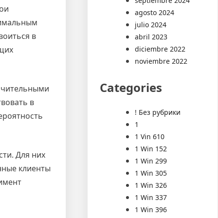
septiembre 2024
вои
agosto 2024
нимальным
julio 2024
воиться в
abril 2023
ющих
diciembre 2022
noviembre 2022
Categories
начительными
твовать в
! Без рубрики
вероятность
1
1 Vin 610
1 Win 152
ти. Для них
1 Win 299
нные клиенты
1 Win 305
тимент
1 Win 326
1 Win 337
1 Win 396