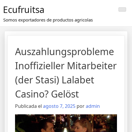
Saltar
Ecufruitsa
al
contenido
Somos exportadores de productos agricolas
Auszahlungsprobleme
Inoffizieller Mitarbeiter
(der Stasi) Lalabet
Casino? Gelöst
Publicada el
agosto 7, 2025
por
admin