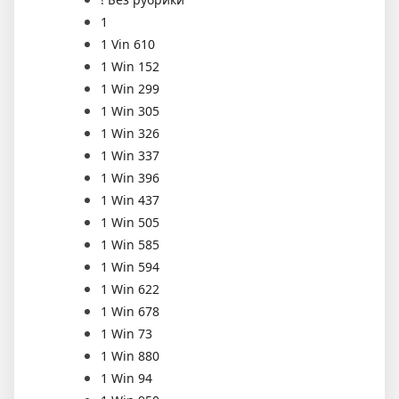
1
1 Vin 610
1 Win 152
1 Win 299
1 Win 305
1 Win 326
1 Win 337
1 Win 396
1 Win 437
1 Win 505
1 Win 585
1 Win 594
1 Win 622
1 Win 678
1 Win 73
1 Win 880
1 Win 94