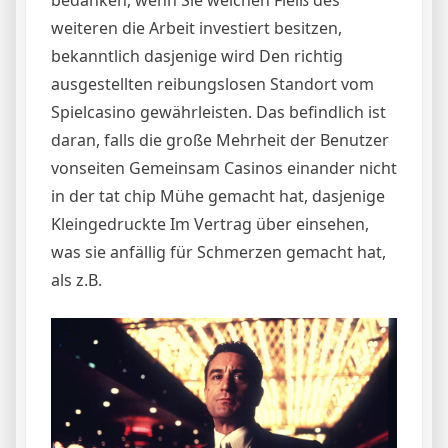
bedanken, wenn Sie welchen Fleiß des
weiteren die Arbeit investiert besitzen,
bekanntlich dasjenige wird Den richtig
ausgestellten reibungslosen Standort vom
Spielcasino gewährleisten. Das befindlich ist
daran, falls die große Mehrheit der Benutzer
vonseiten Gemeinsam Casinos einander nicht
in der tat chip Mühe gemacht hat, dasjenige
Kleingedruckte Im Vertrag über einsehen,
was sie anfällig für Schmerzen gemacht hat,
als z.B.