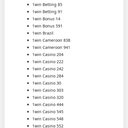
1win Betting 85
1win Betting 91
1win Bonus 14
1win Bonus 591
1win Brazil
1win Cameroon 838
1win Cameroon 941
1win Casino 204
1win Casino 222
1win Casino 242
1win Casino 284
1win Casino 30
1win Casino 303
1win Casino 320
1win Casino 444
1win Casino 545
1win Casino 548
1win Casino 552