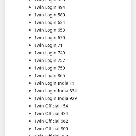
1win Login 494
1win Login 580
1win Login 634
1win Login 653
1win Login 670
1win Login 71
1win Login 749
1win Login 757
1win Login 759
1win Login 865
1win Login India 11
1win Login India 334
1win Login India 929
1win Official 154
1win Official 434
1win Official 662
1win Official 800