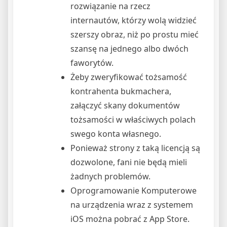
rozwiązanie na rzecz
internautów, którzy wolą widzieć
szerszy obraz, niż po prostu mieć
szansę na jednego albo dwóch
faworytów.
Żeby zweryfikować tożsamość
kontrahenta bukmachera,
załączyć skany dokumentów
tożsamości w właściwych polach
swego konta własnego.
Ponieważ strony z taką licencją są
dozwolone, fani nie będą mieli
żadnych problemów.
Oprogramowanie Komputerowe
na urządzenia wraz z systemem
iOS można pobrać z App Store.