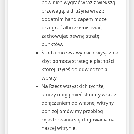
powinien wygrać wraz z większą
przewagą, a drużyna wraz z
dodatnim handicapem może
przegrać albo zremisować,
zachowując pewną stratę
punktów.
Środki możesz wypłacić wyłącznie
zbyt pomocą strategie płatności,
której użyłeś do odwiedzenia
wpłaty.
Na Rzecz wszystkich tychże,
którzy mogą mieć kłopoty wraz z
dołączeniem do własnej witryny,
poniżej omówimy przebieg
rejestrowania się i logowania na
naszej witrynie.