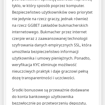
tyklo, w który sposób poprzez komputer.
Bezpieczeństwo użytkowników owo priorytet
nie jedynie na rzecz graczy, jednak również
na rzecz GGBET zakładów bukmacherskich
internetowego. Bukmacher przez internet
czerpie wraz z zaawansowanej technologii
szyfrowania danych empirycznych SSL, która
umożliwia bezpieczeństwo informacji
użytkownika i umowy pieniężnych. Ponadto,
weryfikacja KYC eliminuje możliwość
nieuczciwych praktyk i daje graczowi pełną
dozę transparentności i uczciwości.
Środki bonusowe są przeważnie dodawane
do konta bankowego użytkownika
bezzwłocznie po przetworzeniu depozytu.