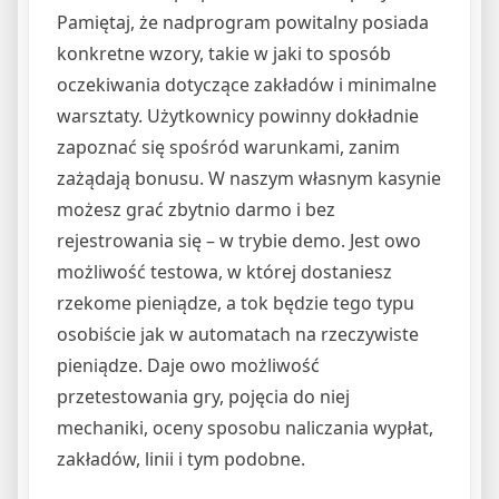
Pamiętaj, że nadprogram powitalny posiada
konkretne wzory, takie w jaki to sposób
oczekiwania dotyczące zakładów i minimalne
warsztaty. Użytkownicy powinny dokładnie
zapoznać się spośród warunkami, zanim
zażądają bonusu. W naszym własnym kasynie
możesz grać zbytnio darmo i bez
rejestrowania się – w trybie demo. Jest owo
możliwość testowa, w której dostaniesz
rzekome pieniądze, a tok będzie tego typu
osobiście jak w automatach na rzeczywiste
pieniądze. Daje owo możliwość
przetestowania gry, pojęcia do niej
mechaniki, oceny sposobu naliczania wypłat,
zakładów, linii i tym podobne.