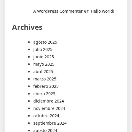
en
A WordPress Commenter
Hello world!
Archives
agosto 2025
julio 2025
junio 2025
mayo 2025
abril 2025
marzo 2025
febrero 2025
enero 2025
diciembre 2024
noviembre 2024
octubre 2024
septiembre 2024
agosto 2024