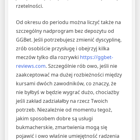
rzetelności.
Od okresu do periodu można liczyć także na
szczególny nadprogram bez depozytu od
GGBet. Jeśli potrzebujesz zmienić dyscyplinę,
zrób osobiście przysługę i obejrzyj kilka
meczów tylko dla rozrywki
https://ggbet-
reviews.com
. Szczególnie rób owo, jeśli nie
zaakceptować ma dużej rozbieżności między
kursami dwóch zawodników, co znaczy, że
nie byłbyś w będzie wygrać dużo, chociażby
jeśli zakład zadziałałby na rzecz Twoich
potrzeb. Niezależnie od momentu tegoż,
jakim sposobem dobre są usługi
bukmacherskie, zmartwienia mogą się
pojawić i owo właśnie umiejętność radzenia