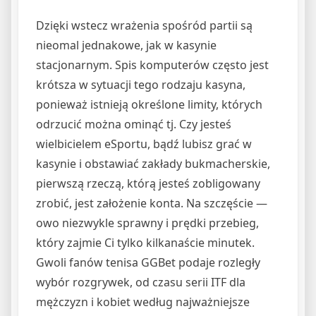
Dzięki wstecz wrażenia spośród partii są
nieomal jednakowe, jak w kasynie
stacjonarnym. Spis komputerów często jest
krótsza w sytuacji tego rodzaju kasyna,
ponieważ istnieją określone limity, których
odrzucić można ominąć tj. Czy jesteś
wielbicielem eSportu, bądź lubisz grać w
kasynie i obstawiać zakłady bukmacherskie,
pierwszą rzeczą, którą jesteś zobligowany
zrobić, jest założenie konta. Na szczęście —
owo niezwykle sprawny i prędki przebieg,
który zajmie Ci tylko kilkanaście minutek.
Gwoli fanów tenisa GGBet podaje rozległy
wybór rozgrywek, od czasu serii ITF dla
mężczyzn i kobiet według najważniejsze