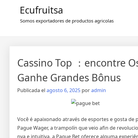
Saltar
Ecufruitsa
al
contenido
Somos exportadores de productos agricolas
Cassino Top ：encontre Os
Ganhe Grandes Bônus
Publicada el
agosto 6, 2025
por
admin
Você é apaixonado através de esportes e gosta de 
Pague Wager, a trampolín que veio afin de revoluc
nya e intuitiva, a Pague Bet oferece alguma experiên