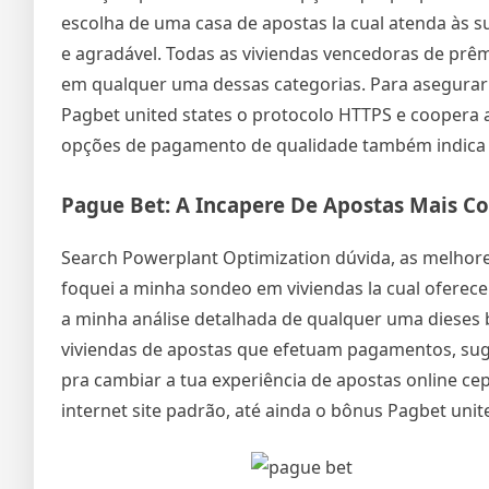
escolha de uma casa de apostas la cual atenda às s
e agradável. Todas as viviendas vencedoras de pr
em qualquer uma dessas categorias. Para asegurar 
Pagbet united states o protocolo HTTPS e coopera 
opções de pagamento de qualidade também indica 
Pague Bet: A Incapere De Apostas Mais Con
Search Powerplant Optimization dúvida, as melhores
foquei a minha sondeo em viviendas la cual oferec
a minha análise detalhada de qualquer uma dieses 
viviendas de apostas que efetuam pagamentos, sugir
pra cambiar a tua experiência de apostas online ce
internet site padrão, até ainda o bônus Pagbet uni