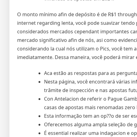
O monto mínimo afin de depósito é de R$1 through P
internet regarding lenta, você pode suavizar tendo
considerados mercados cependant importantes carry
mercado significativo afin de nós, asi como evidenci
considerando la cual nós utilizam o Pics, você tem 
imediatamente. Dessa maneira, você poderá mirar 
Aca estão as respostas para as pergun
Nesta página, você encontrará várias i
trâmite de inspección e nas apostas fut
Con Antelacion de referir o Pague Gambl
casas de apostas mais renomadas zero Pa
Esta informação tem an op??o de ser esc
Oferecemos alguma ampla seleção de ga
É essential realizar uma indagacion e 