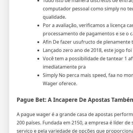
Tudo isto de manera discretos de entrar
computador pessoal como simply no te
qualidade.
Por a avaliação, verificamos a licença c
processamento de pagamentos e se o ca
Afin De fazer usufructo de plenamente t
Lançado zero ano de 2018, este jogo f
Você tem a possibilidade de tantear 1 af
imediatamente pra
Simply No perca mais speed, faa no mom
Wager oferece.
Pague Bet: A Incapere De Apostas Também 
A pague wager é a grande casa de apostas perform g
200 países. Fundada em 2150, a empresa é líder de s
serviço e pela variedade de opções que proporciona 