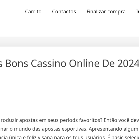
Carrito
Contactos
Finalizar compra
I
 Bons Cassino Online De 2024
produzir apostas em seus periods favoritos? Então você de
ionar o mundo das apostas esportivas. Apresentando algum
cia única e feliz y sana para os teus usuários. É basic sele