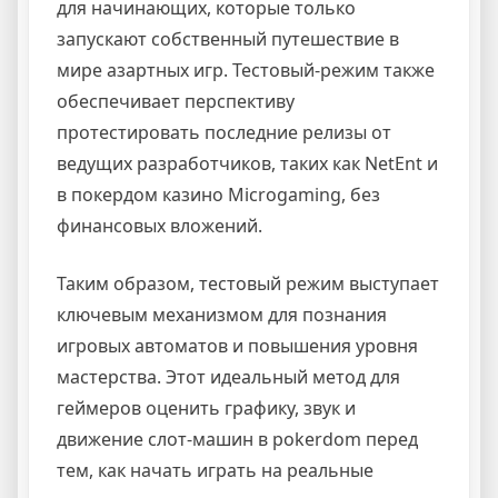
для начинающих, которые только
запускают собственный путешествие в
мире азартных игр. Тестовый-режим также
обеспечивает перспективу
протестировать последние релизы от
ведущих разработчиков, таких как NetEnt и
в покердом казино Microgaming, без
финансовых вложений.
Таким образом, тестовый режим выступает
ключевым механизмом для познания
игровых автоматов и повышения уровня
мастерства. Этот идеальный метод для
геймеров оценить графику, звук и
движение слот-машин в pokerdom перед
тем, как начать играть на реальные