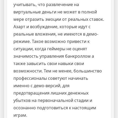
учитывать, что развлечение на
виртуальные деньги не может в полной
мере отразить эмоции от реальных ставок.
Азарт и возбуждение, которые идут с
реальные вложения, не имеются в демо-
режиме. Такое возможно привести к
ситуации, когда геймеры не оценят
значимость управления банкроллом а
также завысить свои навыки свои
возможности. Тем не менее, большинство
профессионалы советуют начинать
именно с демо-версий, для
предотвращения лишних денежных
убытков на первоначальной стадии и
осознанно подготовиться к настоящим
играм.