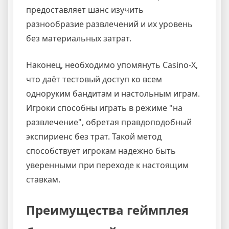
предоставляет шанс изучить
разнообразие развлечений и их уровень
без материальных затрат.
Наконец, необходимо упомянуть Casino-X,
что даёт тестовый доступ ко всем
одноруким бандитам и настольным играм.
Игроки способны играть в режиме "на
развлечение", обретая правдоподобный
экспириенс без трат. Такой метод
способствует игрокам надежно быть
уверенными при переходе к настоящим
ставкам.
Преимущества геймплея