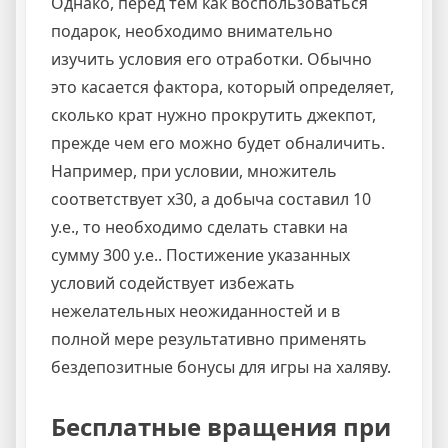
Однако, перед тем как воспользоваться
подарок, необходимо внимательно
изучить условия его отработки. Обычно
это касается фактора, который определяет,
сколько крат нужно прокрутить джекпот,
прежде чем его можно будет обналичить.
Например, при условии, множитель
соответствует x30, а добыча составил 10
у.е., то необходимо сделать ставки на
сумму 300 у.е.. Постижение указанных
условий содействует избежать
нежелательных неожиданностей и в
полной мере результативно применять
бездепозитные бонусы для игры на халяву.
Бесплатные вращения при