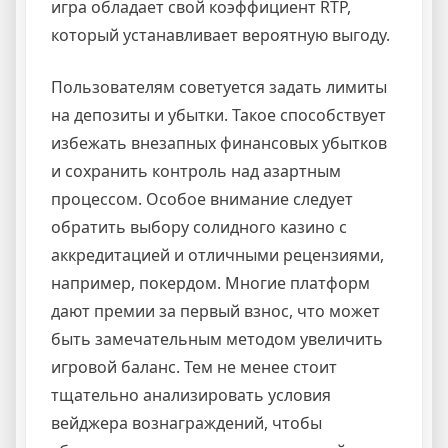
игра обладает свой коэффициент RTP,
который устанавливает вероятную выгоду.
Пользователям советуется задать лимиты
на депозиты и убытки. Такое способствует
избежать внезапных финансовых убытков
и сохранить контроль над азартным
процессом. Особое внимание следует
обратить выбору солидного казино с
аккредитацией и отличными рецензиями,
например, покердом. Многие платформ
дают премии за первый взнос, что может
быть замечательным методом увеличить
игровой баланс. Тем не менее стоит
тщательно анализировать условия
вейджера вознаграждений, чтобы