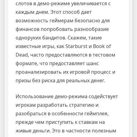
слотов в демо-режиме увеличивается с
каждым днем. Этот способ дает
возможность геймерам безопасно для
финансов попробовать разнообразие
одноруких бандитов. Скажем, такие
известные игры, как Starburst и Book of
Dead, часто предоставляются в тестовом
формате, что предоставляет шанс
проанализировать их игровой процесс и
призы без риска для реальных денег.
Использование демо-режима содействует
игрокам разработать стратегию и
разобраться в особенности геймплея,
прежде чем приступить к ставкам на
живые деньги. Это в частности полезным