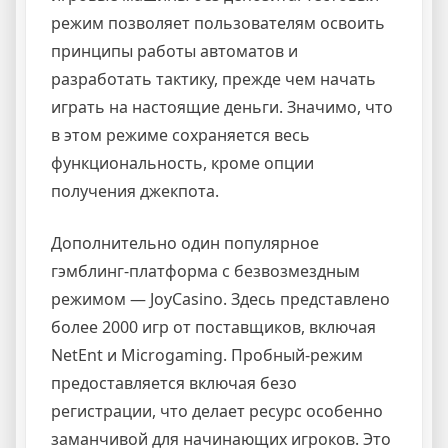
режим позволяет пользователям освоить
принципы работы автоматов и
разработать тактику, прежде чем начать
играть на настоящие деньги. Значимо, что
в этом режиме сохраняется весь
функциональность, кроме опции
получения джекпота.
Дополнительно один популярное
гэмблинг-платформа с безвозмездным
режимом — JoyCasino. Здесь представлено
более 2000 игр от поставщиков, включая
NetEnt и Microgaming. Пробный-режим
предоставляется включая безо
регистрации, что делает ресурс особенно
заманчивой для начинающих игроков. Это