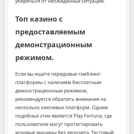
уберечься от неожиданных ситуаций.
Топ казино с
предоставляемым
демонстрационным
режимом.
Если вы ищете передовые гэмблинг-
платформы с наличием бесплатным
демонстрационным режимом,
рекомендуется обратить внимание на
несколько ключевых платформ. Одним
подобных этих является Play Fortuna, где
пользователи могут протестировать
игровые машины без депозита. Тестовый-