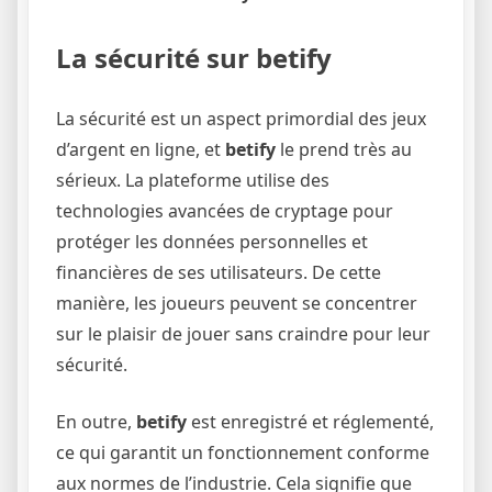
La sécurité sur betify
La sécurité est un aspect primordial des jeux
d’argent en ligne, et
betify
le prend très au
sérieux. La plateforme utilise des
technologies avancées de cryptage pour
protéger les données personnelles et
financières de ses utilisateurs. De cette
manière, les joueurs peuvent se concentrer
sur le plaisir de jouer sans craindre pour leur
sécurité.
En outre,
betify
est enregistré et réglementé,
ce qui garantit un fonctionnement conforme
aux normes de l’industrie. Cela signifie que