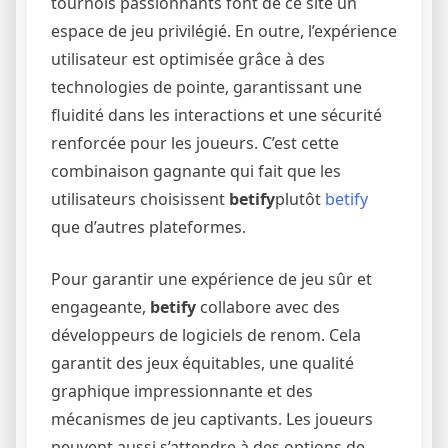
tournois passionnants font de ce site un
espace de jeu privilégié. En outre, l’expérience
utilisateur est optimisée grâce à des
technologies de pointe, garantissant une
fluidité dans les interactions et une sécurité
renforcée pour les joueurs. C’est cette
combinaison gagnante qui fait que les
utilisateurs choisissent
betify
plutôt
betify
que d’autres plateformes.
Pour garantir une expérience de jeu sûr et
engageante,
betify
collabore avec des
développeurs de logiciels de renom. Cela
garantit des jeux équitables, une qualité
graphique impressionnante et des
mécanismes de jeu captivants. Les joueurs
peuvent aussi s’attendre à des options de