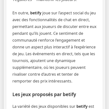
En outre,
betify
joue sur l’aspect social du jeu
avec des fonctionnalités de chat en direct,
permettant aux joueurs de discuter entre eux
pendant qu’ils jouent. Ce sentiment de
communauté renforce l’engagement et
donne un aspect plus interactif à l’expérience
de jeu. Les événements en direct, tels que les
tournois, ajoutent une dynamique
supplémentaire, où les joueurs peuvent
rivaliser contre d’autres et tenter de
remporter des prix intéressants.
Les jeux proposés par betify
La variété des jeux disponibles sur
betify
est