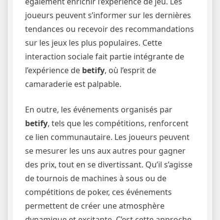
également enrichir l’expérience de jeu. Les
joueurs peuvent s’informer sur les dernières
tendances ou recevoir des recommandations
sur les jeux les plus populaires. Cette
interaction sociale fait partie intégrante de
l’expérience de
betify
, où l’esprit de
camaraderie est palpable.
En outre, les événements organisés par
betify
, tels que les compétitions, renforcent
ce lien communautaire. Les joueurs peuvent
se mesurer les uns aux autres pour gagner
des prix, tout en se divertissant. Qu’il s’agisse
de tournois de machines à sous ou de
compétitions de poker, ces événements
permettent de créer une atmosphère
dynamique et excitante. C’est cette approche