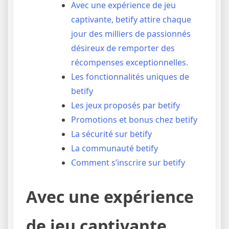
Avec une expérience de jeu
captivante, betify attire chaque
jour des milliers de passionnés
désireux de remporter des
récompenses exceptionnelles.
Les fonctionnalités uniques de
betify
Les jeux proposés par betify
Promotions et bonus chez betify
La sécurité sur betify
La communauté betify
Comment s’inscrire sur betify
Avec une expérience
de jeu captivante,