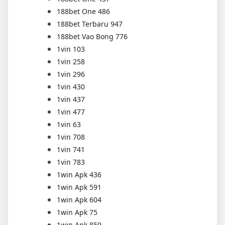
188bet One 486
188bet Terbaru 947
188bet Vao Bong 776
1vin 103
1vin 258
1vin 296
1vin 430
1vin 437
1vin 477
1vin 63
1vin 708
1vin 741
1vin 783
1win Apk 436
1win Apk 591
1win Apk 604
1win Apk 75
1win Apk 859