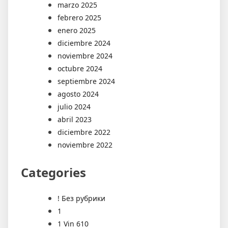
marzo 2025
febrero 2025
enero 2025
diciembre 2024
noviembre 2024
octubre 2024
septiembre 2024
agosto 2024
julio 2024
abril 2023
diciembre 2022
noviembre 2022
Categories
! Без рубрики
1
1 Vin 610