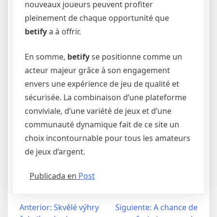
nouveaux joueurs peuvent profiter
pleinement de chaque opportunité que
betify
a à offrir.
En somme,
betify
se positionne comme un
acteur majeur grâce à son engagement
envers une expérience de jeu de qualité et
sécurisée. La combinaison d’une plateforme
conviviale, d’une variété de jeux et d’une
communauté dynamique fait de ce site un
choix incontournable pour tous les amateurs
de jeux d’argent.
Publicada en
Post
Navegación
Anterior:
Skvělé výhry
Siguiente:
A chance de