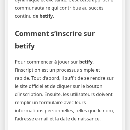
communautaire qui contribue au succès
continu de
betify
.
Comment s’inscrire sur
betify
Pour commencer à jouer sur
betify
,
l’inscription est un processus simple et
rapide. Tout d’abord, il suffit de se rendre sur
le site officiel et de cliquer sur le bouton
d’inscription. Ensuite, les utilisateurs doivent
remplir un formulaire avec leurs
informations personnelles, telles que le nom,
l’adresse e-mail et la date de naissance.