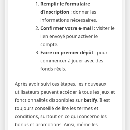
Remplir le formulaire
d’inscription
: donner les
informations nécessaires.
Confirmer votre e-mail
: visiter le
lien envoyé pour activer le
compte.
Faire un premier dépôt
: pour
commencer à jouer avec des
fonds réels.
Après avoir suivi ces étapes, les nouveaux
utilisateurs peuvent accéder à tous les jeux et
fonctionnalités disponibles sur
betify
. Il est
toujours conseillé de lire les termes et
conditions, surtout en ce qui concerne les
bonus et promotions. Ainsi, même les