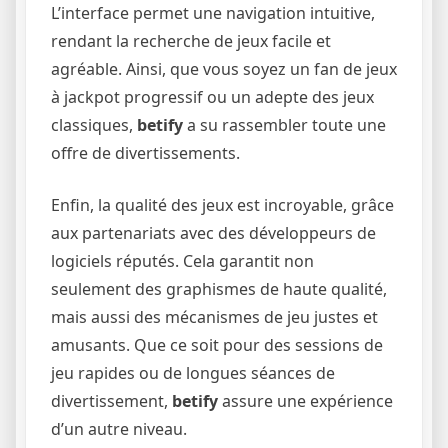
L’interface permet une navigation intuitive,
rendant la recherche de jeux facile et
agréable. Ainsi, que vous soyez un fan de jeux
à jackpot progressif ou un adepte des jeux
classiques,
betify
a su rassembler toute une
offre de divertissements.
Enfin, la qualité des jeux est incroyable, grâce
aux partenariats avec des développeurs de
logiciels réputés. Cela garantit non
seulement des graphismes de haute qualité,
mais aussi des mécanismes de jeu justes et
amusants. Que ce soit pour des sessions de
jeu rapides ou de longues séances de
divertissement,
betify
assure une expérience
d’un autre niveau.