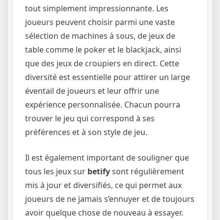
tout simplement impressionnante. Les
joueurs peuvent choisir parmi une vaste
sélection de machines à sous, de jeux de
table comme le poker et le blackjack, ainsi
que des jeux de croupiers en direct. Cette
diversité est essentielle pour attirer un large
éventail de joueurs et leur offrir une
expérience personnalisée. Chacun pourra
trouver le jeu qui correspond à ses
préférences et à son style de jeu.
Il est également important de souligner que
tous les jeux sur
betify
sont régulièrement
mis à jour et diversifiés, ce qui permet aux
joueurs de ne jamais s’ennuyer et de toujours
avoir quelque chose de nouveau à essayer.