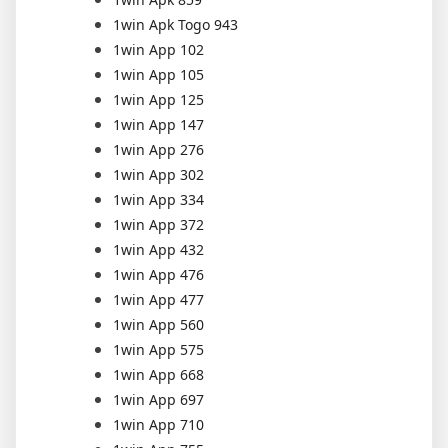
1win Apk Togo 943
1win App 102
1win App 105
1win App 125
1win App 147
1win App 276
1win App 302
1win App 334
1win App 372
1win App 432
1win App 476
1win App 477
1win App 560
1win App 575
1win App 668
1win App 697
1win App 710