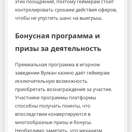
этих поощрений, поэтому геймерам стоит
контролировать сроками действия оферов,
чтобы не упустить шанс на выигрыш.
Бонусная программа и
призы за деятельность
Премиальная программа в игорном
заведении Вулкан казино даёт геймерам
исключительную возможность
приобретать вознаграждения за участие.
Участники программы платформы
способны получать поинты, что
впоследствии конвертируются в
многообразные призы и бонусы.
Необходимо заметить, что механизм