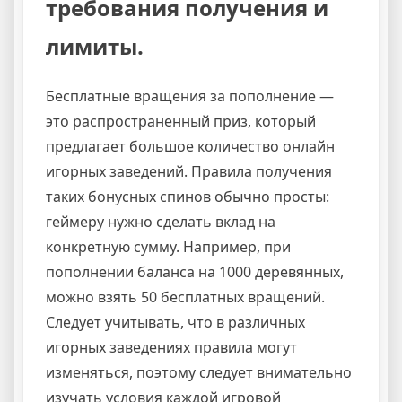
требования получения и
лимиты.
Бесплатные вращения за пополнение —
это распространенный приз, который
предлагает большое количество онлайн
игорных заведений. Правила получения
таких бонусных спинов обычно просты:
геймеру нужно сделать вклад на
конкретную сумму. Например, при
пополнении баланса на 1000 деревянных,
можно взять 50 бесплатных вращений.
Следует учитывать, что в различных
игорных заведениях правила могут
изменяться, поэтому следует внимательно
изучать условия каждой игровой