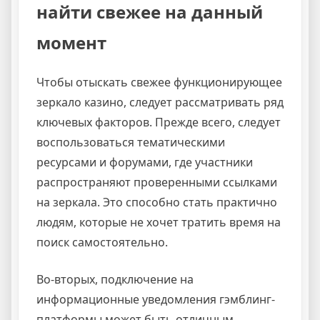
найти свежее на данный
момент
Чтобы отыскать свежее функционирующее
зеркало казино, следует рассматривать ряд
ключевых факторов. Прежде всего, следует
воспользоваться тематическими
ресурсами и форумами, где участники
распространяют проверенными ссылками
на зеркала. Это способно стать практично
людям, которые не хочет тратить время на
поиск самостоятельно.
Во-вторых, подключение на
информационные уведомления гэмблинг-
платформы может быть отличным