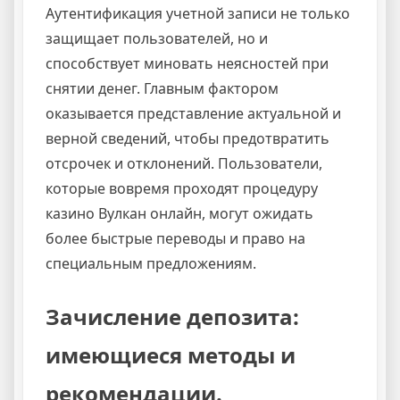
Аутентификация учетной записи не только
защищает пользователей, но и
способствует миновать неясностей при
снятии денег. Главным фактором
оказывается представление актуальной и
верной сведений, чтобы предотвратить
отсрочек и отклонений. Пользователи,
которые вовремя проходят процедуру
казино Вулкан онлайн, могут ожидать
более быстрые переводы и право на
специальным предложениям.
Зачисление депозита:
имеющиеся методы и
рекомендации.