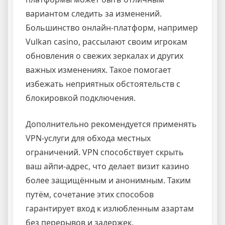
вариантом следить за изменений.
Большинство онлайн-платформ, например
Vulkan casino, рассылают своим игрокам
обновления о свежих зеркалах и других
важных изменениях. Такое помогает
избежать неприятных обстоятельств с
блокировкой подключения.
Дополнительно рекомендуется применять
VPN-услуги для обхода местных
ограничений. VPN способствует скрыть
ваш айпи-адрес, что делает визит казино
более защищённым и анонимным. Таким
путём, сочетание этих способов
гарантирует вход к излюбленным азартам
без перерывов и задержек.