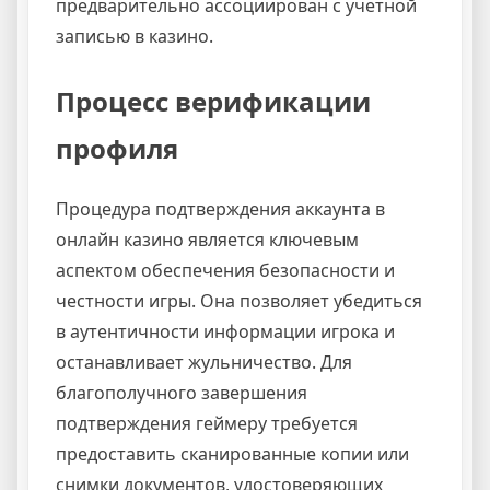
предварительно ассоциирован с учетной
записью в казино.
Процесс верификации
профиля
Процедура подтверждения аккаунта в
онлайн казино является ключевым
аспектом обеспечения безопасности и
честности игры. Она позволяет убедиться
в аутентичности информации игрока и
останавливает жульничество. Для
благополучного завершения
подтверждения геймеру требуется
предоставить сканированные копии или
снимки документов, удостоверяющих