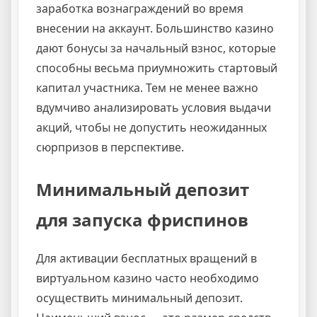
заработка вознаграждений во время
внесении на аккаунт. Большинство казино
дают бонусы за начальный взнос, которые
способны весьма приумножить стартовый
капитал участника. Тем не менее важно
вдумчиво анализировать условия выдачи
акций, чтобы не допустить неожиданных
сюрпризов в перспективе.
Минимальный депозит
для запуска фриспинов
Для активации бесплатных вращений в
виртуальном казино часто необходимо
осуществить минимальный депозит.