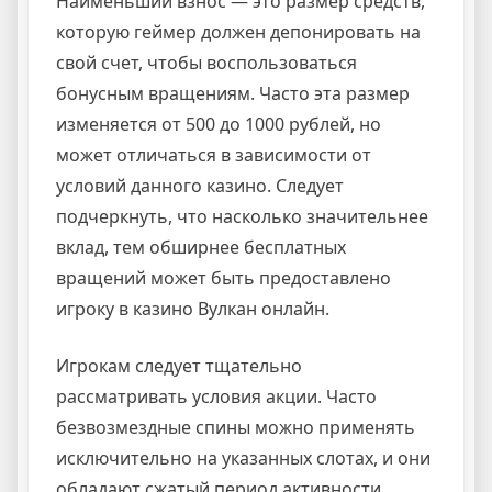
Наименьший взнос — это размер средств,
которую геймер должен депонировать на
свой счет, чтобы воспользоваться
бонусным вращениям. Часто эта размер
изменяется от 500 до 1000 рублей, но
может отличаться в зависимости от
условий данного казино. Следует
подчеркнуть, что насколько значительнее
вклад, тем обширнее бесплатных
вращений может быть предоставлено
игроку в казино Вулкан онлайн.
Игрокам следует тщательно
рассматривать условия акции. Часто
безвозмездные спины можно применять
исключительно на указанных слотах, и они
обладают сжатый период активности.