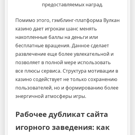
предоставляемых наград.
Помимо этого, гэмблинг-платформа Вулкан
казино дает игрокам шанс менять
накопленные баллы на деньги или
бесплатные вращения. Данное сделает
развлечение еще более увлекательной и
позволяет в полной мере использовать
все плюсы сервиса. Структура мотивации в
казино содействует не только сохранению
пользователей, но и формированию более
энергичной атмосферы игры.
Рабочее дубликат сайта
игорного заведения: как