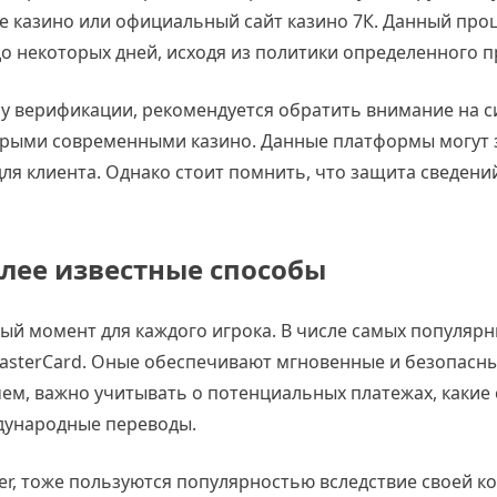
казино или официальный сайт казино 7К. Данный проц
до некоторых дней, исходя из политики определенного 
ру верификации, рекомендуется обратить внимание на 
орыми современными казино. Данные платформы могут
ля клиента. Однако стоит помнить, что защита сведени
лее известные способы
ый момент для каждого игрока. В числе самых популяр
 MasterCard. Оные обеспечивают мгновенные и безопасн
очем, важно учитывать о потенциальных платежах, какие
дународные переводы.
ller, тоже пользуются популярностью вследствие своей 