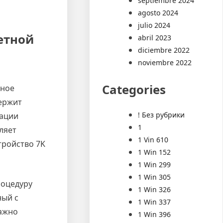
septiembre 2024
agosto 2024
julio 2024
етной
abril 2023
diciembre 2022
noviembre 2022
Categories
ьное
ержит
! Без рубрики
тации
1
ляет
1 Vin 610
тройство 7K
1 Win 152
1 Win 299
1 Win 305
роцедуру
1 Win 326
ный с
1 Win 337
Важно
1 Win 396