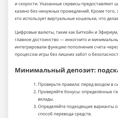
и скорости. Указанные сервисы предоставляют ш
казино без ненужных промедлений. Кроме того, 
кто использует виртуальные кошельки, что дела
Цифровые валюты, такие как Биткойн и Эфириум,
главное достоинство — инкогнито и минимальн
интегрировали функцию пополнения счета через
процессом игры без лишних забот о безопасност
Минимальный депозит: подск
Проверьте правила: перед входом в с
Проверяйте бонусы: определённые г
вклады.
Определяйте подходящие варианты оп
способ перевода средств.