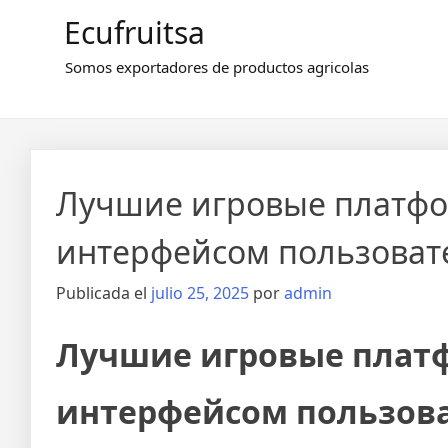
Saltar
Ecufruitsa
al
contenido
Somos exportadores de productos agricolas
Лучшие игровые платфо
интерфейсом пользоват
Publicada el
julio 25, 2025
por
admin
Лучшие игровые плат
интерфейсом пользов