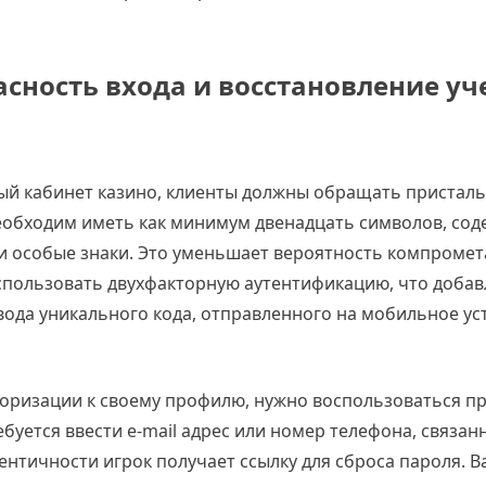
сность входа и восстановление уч
ый кабинет казино, клиенты должны обращать пристал
еобходим иметь как минимум двенадцать символов, сод
 и особые знаки. Это уменьшает вероятность компроме
использовать двухфакторную аутентификацию, что добав
ода уникального кода, отправленного на мобильное ус
торизации к своему профилю, нужно воспользоваться п
буется ввести e-mail адрес или номер телефона, связан
нтичности игрок получает ссылку для сброса пароля. 