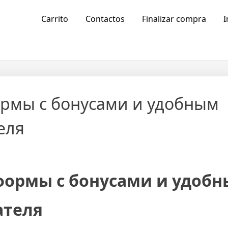
Carrito
Contactos
Finalizar compra
I
рмы с бонусами и удобным
еля
формы с бонусами и удоб
ателя