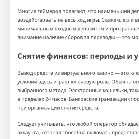
Многие геймеров полагают, что наименьший деп
воздействовать на весь ход игры. Скажем, если 
минимальным входным депозитом и прозрачными
внимание наличие сборов за переводы — это м
Снятие финансов: периоды и 
Вывод средств из виртуального казино — это кл
условий здесь играет ключевую роль. Обычно оп
выбранного метода. Электронные кошельки, такие 
в пределах 24 часов. Банковские транзакции спо
при организации снятия средств.
Следует учитывать, что любой оператор обладае
аккаунта, которая способна включать предоста