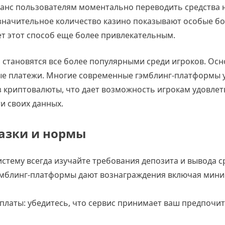
анс пользователям моментально переводить средства н
значительное количество казино показывают особые бон
ет этот способ еще более привлекательным.
 становятся все более популярными среди игроков. Ос
ые платежи. Многие современные гэмблинг-платформы 
 криптовалюты, что дает возможность игрокам удовлет
и своих данных.
азки и нормы
истему всегда изучайте требования депозита и вывода с
эмблинг-платформы дают вознаграждения включая мин
латы: убедитесь, что сервис принимает ваш предпочи