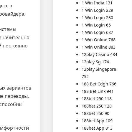
1 Win India 131
есс в
1 Win Login 229
провайдера.
1 Win Login 230
1 Win Login 65
системы
1 Win Login 687
 значительно
1 Win Online 768
й постоянно
1 Win Online 883
12play Casino 484
12play Sg 174
12play Singapore
752
188 Bet Cdgh 766
ных вариантов
188 Bet Link 941
ые переводы,
188bet 250 118
 способны
188bet 250 128
188bet 250 90
188bet App 109
комфортности
188bet App 813