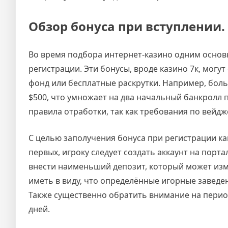
Обзор бонуса при вступлении.
Во время подбора интернет-казино одним основ
регистрации. Эти бонусы, вроде казино 7к, могу
фонд или бесплатные раскрутки. Например, бол
$500, что умножает на два начальный банкролл
правила отработки, так как требования по вейдж
С целью заполучения бонуса при регистрации к
первых, игроку следует создать аккаунт на пор
внести наименьший депозит, который может изм
иметь в виду, что определённые игорные заведе
Также существенно обратить внимание на период
дней.