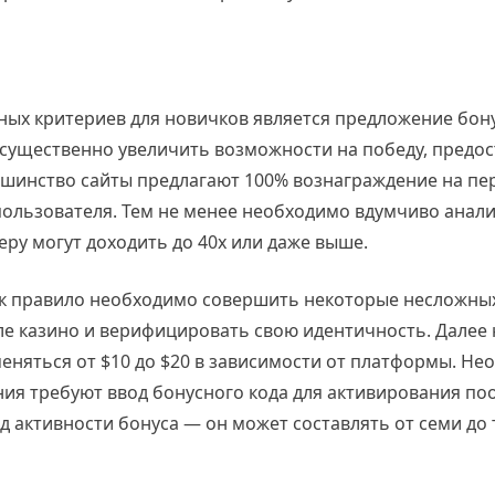
ных критериев для новичков является предложение бон
т существенно увеличить возможности на победу, предос
ьшинство сайты предлагают 100% вознаграждение на пе
 пользователя. Тем не менее необходимо вдумчиво анал
еру могут доходить до 40x или даже выше.
ак правило необходимо совершить некоторые несложных 
тале казино и верифицировать свою идентичность. Дале
еняться от $10 до $20 в зависимости от платформы. Не
ния требуют ввод бонусного кода для активирования п
 активности бонуса — он может составлять от семи до