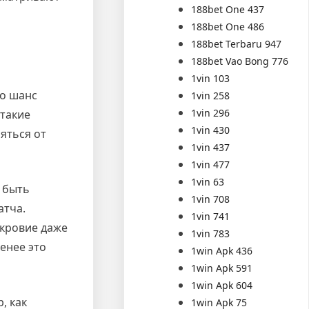
188bet One 437
188bet One 486
188bet Terbaru 947
188bet Vao Bong 776
1vin 103
ко шанс
1vin 258
1vin 296
 такие
1vin 430
яться от
1vin 437
1vin 477
1vin 63
о быть
1vin 708
атча.
1vin 741
окровие даже
1vin 783
енее это
1win Apk 436
1win Apk 591
1win Apk 604
, как
1win Apk 75