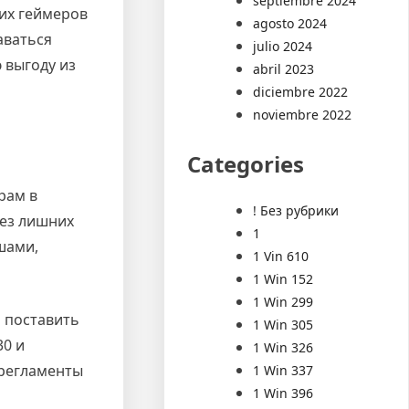
septiembre 2024
их геймеров
agosto 2024
аваться
julio 2024
 выгоду из
abril 2023
diciembre 2022
noviembre 2022
Categories
рам в
! Без рубрики
без лишних
1
шами,
1 Vin 610
1 Win 152
1 Win 299
о поставить
1 Win 305
30 и
1 Win 326
 регламенты
1 Win 337
1 Win 396