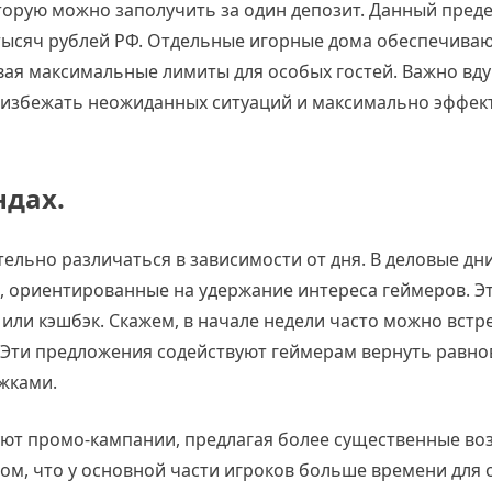
орую можно заполучить за один депозит. Данный преде
и тысяч рублей РФ. Отдельные игорные дома обеспечива
ивая максимальные лимиты для особых гостей. Важно вд
 избежать неожиданных ситуаций и максимально эффек
ндах.
ельно различаться в зависимости от дня. В деловые дн
, ориентированные на удержание интереса геймеров. Э
или кэшбэк. Скажем, в начале недели часто можно встр
 Эти предложения содействуют геймерам вернуть равно
жками.
уют промо-кампании, предлагая более существенные во
том, что у основной части игроков больше времени для 