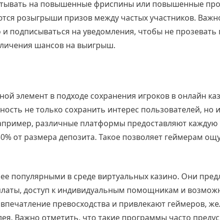
читывать на повышенные фриспины или повышенные пр
уются розыгрыши призов между частых участников. Важн
о и подписываться на уведомления, чтобы не прозеват
еличения шансов на выигрыш.
ой элемент в подходе сохранения игроков в онлайн ка
ность не только сохранить интерес пользователей, но 
 Например, различные платформы предоставляют каждую
 50% от размера депозита. Такое позволяет геймерам ощ
лее популярными в среде виртуальных казино. Они пред
платы, доступ к индивидуальным помощникам и возмож
 впечатление превосходства и привлекают геймеров, 
лея. Важно отметить, что такие программы часто преду