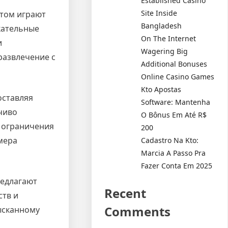
Established Casino
Site Inside
этом играют
Bangladesh
кательные
On The Internet
и
Wagering Big
развлечение с
Additional Bonuses
Online Casino Games
Kto Apostas
оставляя
Software: Mantenha
чиво
O Bônus Em Até R$
и ограничения
200
мера
Cadastro Na Kto:
Marcia A Passo Pra
Fazer Conta Em 2025
редлагают
Recent
ств и
Comments
ысканному