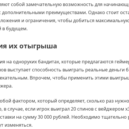
вляют собой замечательную возможность для начинающ
 с дополнительными преимуществами. Однако стоит ост
оложения и ограничения, чтобы добиться максимальную
 в будущем.
ия их отыгрыша
я на одноруких бандитах, которые предлагаются гейме
нов выступает способность выиграть реальные деньги 
ивлекательным. Впрочем, чтобы применить этими выигры
джера.
обой фактором, который определяет, сколько раз нужн
в случае, если игрок выиграл 20 спинов с вейджером x
ь ставки на сумму 30 000 рублей. Необходимо тщательно
ут изменяться.