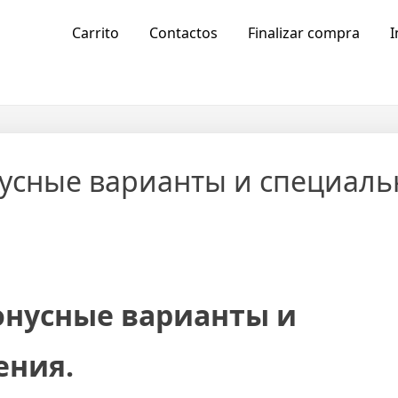
Carrito
Contactos
Finalizar compra
I
нусные варианты и специал
онусные варианты и
ения.