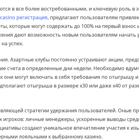
ся в все более востребованными, и ключевую роль в 
 casino регистрация
, предлагают пользователям привле
еты, которые могут содержать до 100% на первый взнос 
жения дают возможность новым пользователям начать 
на успех.
ния. Азартные клубы постоянно устраивают акции, пред
ие счета в определенные дни недели. Необходимо вдум
к они могут включать в себя требования по отыгрышу 
едполагают отыгрыша в размере x30 или даже x40 от раз
тавляющей стратегии удержания пользователей. Оные п
 игроков: личные менеджеры, ускоренные выводы сред
циативы создают уникальное впечатление участия к из
верными лояльными к выбранному казино.