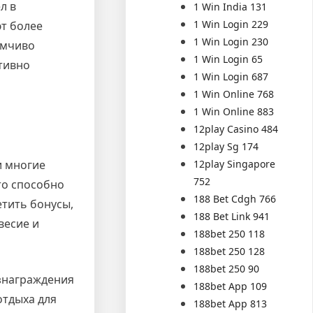
л в
1 Win India 131
1 Win Login 229
ют более
1 Win Login 230
умчиво
1 Win Login 65
тивно
1 Win Login 687
1 Win Online 768
1 Win Online 883
12play Casino 484
12play Sg 174
и многие
12play Singapore
752
то способно
188 Bet Cdgh 766
етить бонусы,
188 Bet Link 941
весие и
188bet 250 118
188bet 250 128
188bet 250 90
знаграждения
188bet App 109
отдыха для
188bet App 813