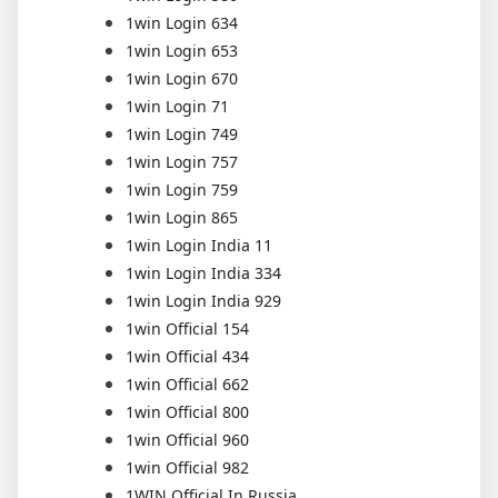
1win Login 634
1win Login 653
1win Login 670
1win Login 71
1win Login 749
1win Login 757
1win Login 759
1win Login 865
1win Login India 11
1win Login India 334
1win Login India 929
1win Official 154
1win Official 434
1win Official 662
1win Official 800
1win Official 960
1win Official 982
1WIN Official In Russia