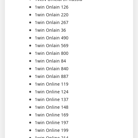
1win Onlain 126
1win Onlain 220
1win Onlain 267
1win Onlain 36
1win Onlain 490
1win Onlain 569
1win Onlain 800
1win Onlain 84
1win Onlain 840
1win Onlain 887
1win Online 119
1win Online 124
1win Online 137
1win Online 148
1win Online 169
1win Online 197
1win Online 199
1win Online 214