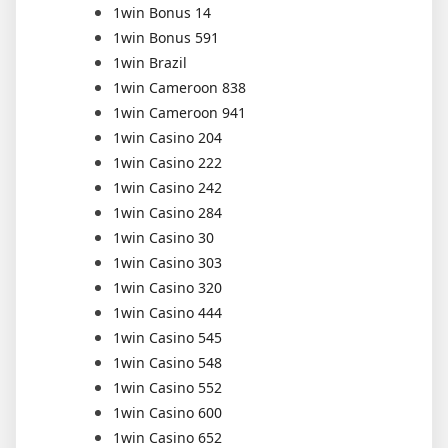
1win Bonus 14
1win Bonus 591
1win Brazil
1win Cameroon 838
1win Cameroon 941
1win Casino 204
1win Casino 222
1win Casino 242
1win Casino 284
1win Casino 30
1win Casino 303
1win Casino 320
1win Casino 444
1win Casino 545
1win Casino 548
1win Casino 552
1win Casino 600
1win Casino 652