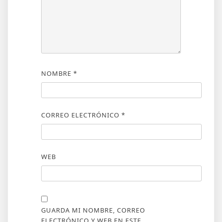
NOMBRE
*
CORREO ELECTRÓNICO
*
WEB
GUARDA MI NOMBRE, CORREO
ELECTRÓNICO Y WEB EN ESTE