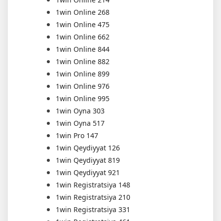
1win Online 268
1win Online 475
1win Online 662
1win Online 844
1win Online 882
1win Online 899
1win Online 976
1win Online 995
1win Oyna 303
1win Oyna 517
1win Pro 147
1win Qeydiyyat 126
1win Qeydiyyat 819
1win Qeydiyyat 921
1win Registratsiya 148
1win Registratsiya 210
1win Registratsiya 331