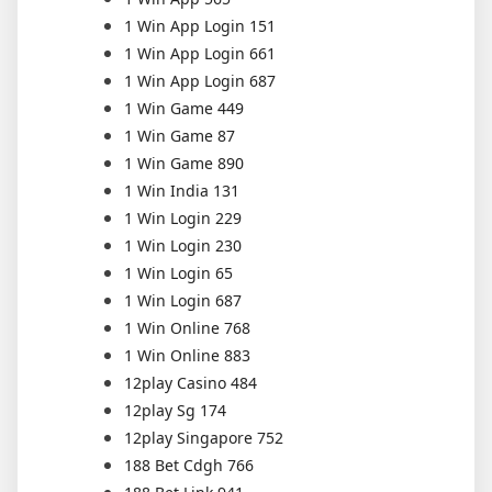
1 Win App Login 151
1 Win App Login 661
1 Win App Login 687
1 Win Game 449
1 Win Game 87
1 Win Game 890
1 Win India 131
1 Win Login 229
1 Win Login 230
1 Win Login 65
1 Win Login 687
1 Win Online 768
1 Win Online 883
12play Casino 484
12play Sg 174
12play Singapore 752
188 Bet Cdgh 766