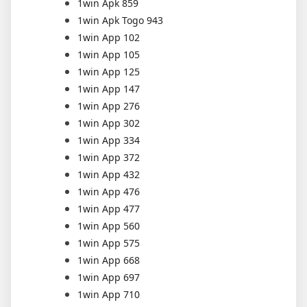
1win Apk 859
1win Apk Togo 943
1win App 102
1win App 105
1win App 125
1win App 147
1win App 276
1win App 302
1win App 334
1win App 372
1win App 432
1win App 476
1win App 477
1win App 560
1win App 575
1win App 668
1win App 697
1win App 710