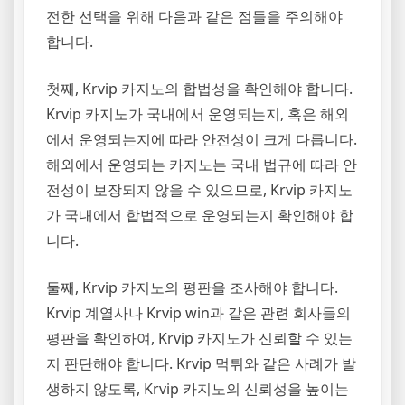
전한 선택을 위해 다음과 같은 점들을 주의해야
합니다.
첫째, Krvip 카지노의 합법성을 확인해야 합니다.
Krvip 카지노가 국내에서 운영되는지, 혹은 해외
에서 운영되는지에 따라 안전성이 크게 다릅니다.
해외에서 운영되는 카지노는 국내 법규에 따라 안
전성이 보장되지 않을 수 있으므로, Krvip 카지노
가 국내에서 합법적으로 운영되는지 확인해야 합
니다.
둘째, Krvip 카지노의 평판을 조사해야 합니다.
Krvip 계열사나 Krvip win과 같은 관련 회사들의
평판을 확인하여, Krvip 카지노가 신뢰할 수 있는
지 판단해야 합니다. Krvip 먹튀와 같은 사례가 발
생하지 않도록, Krvip 카지노의 신뢰성을 높이는