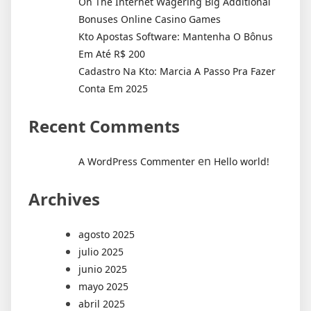
On The Internet Wagering Big Additional
Bonuses Online Casino Games
Kto Apostas Software: Mantenha O Bônus
Em Até R$ 200
Cadastro Na Kto: Marcia A Passo Pra Fazer
Conta Em 2025
Recent Comments
en
A WordPress Commenter
Hello world!
Archives
agosto 2025
julio 2025
junio 2025
mayo 2025
abril 2025