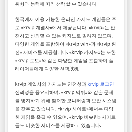
취향과 능력에 따라 선택할 수 있습니다.
한국에서 이용 가능한 온라인 카지노 게임들은 주
로 «krvip 계열사»에서 제공됩니다. «krvip»는 안
전하고 신뢰할 수 있는 카지노로 알려져 있으며,
다양한 게임을 포함하여 «krvip win»과 «krvip 환
전» 서비스를 제공합니다. «krvip 카지노»는 또한
«krvip 토토»와 같은 다양한 게임을 포함하여 플
레이어들에게 다양한 선택肢机
krvip 계열사의 카지노는 안전성과
krvip 로그인
신뢰성을 중요시하며, «krvip 먹튀»와 같은 문제
를 방지하기 위해 철저한 모니터링과 보안 시스템
을 갖추고 있습니다. «krvip 사이트»에서는 다양
한 게임을 즐길 수 있으며, «krvip 비슷한» 사이트
들도 비슷한 서비스를 제공하고 있습니다.