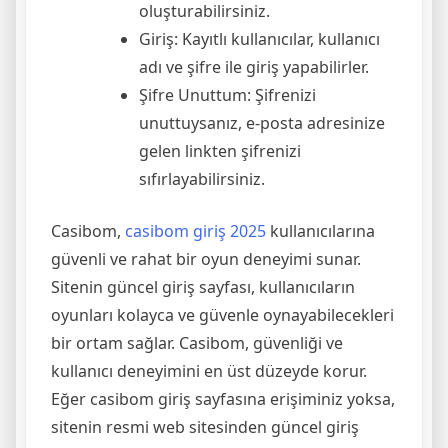
oluşturabilirsiniz.
Giriş: Kayıtlı kullanıcılar, kullanıcı
adı ve şifre ile giriş yapabilirler.
Şifre Unuttum: Şifrenizi
unuttuysanız, e-posta adresinize
gelen linkten şifrenizi
sıfırlayabilirsiniz.
Casibom,
casibom giriş 2025
kullanıcılarına
güvenli ve rahat bir oyun deneyimi sunar.
Sitenin güncel giriş sayfası, kullanıcıların
oyunları kolayca ve güvenle oynayabilecekleri
bir ortam sağlar. Casibom, güvenliği ve
kullanıcı deneyimini en üst düzeyde korur.
Eğer casibom giriş sayfasına erişiminiz yoksa,
sitenin resmi web sitesinden güncel giriş