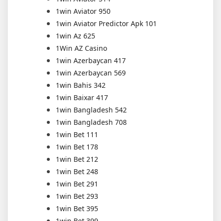
1win Aviator 950
1win Aviator Predictor Apk 101
1win Az 625
1Win AZ Casino
1win Azerbaycan 417
1win Azerbaycan 569
1win Bahis 342
1win Baixar 417
1win Bangladesh 542
1win Bangladesh 708
1win Bet 111
1win Bet 178
1win Bet 212
1win Bet 248
1win Bet 291
1win Bet 293
1win Bet 395
1win Bet 399