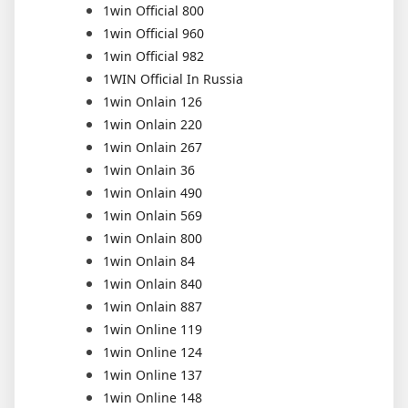
1win Official 800
1win Official 960
1win Official 982
1WIN Official In Russia
1win Onlain 126
1win Onlain 220
1win Onlain 267
1win Onlain 36
1win Onlain 490
1win Onlain 569
1win Onlain 800
1win Onlain 84
1win Onlain 840
1win Onlain 887
1win Online 119
1win Online 124
1win Online 137
1win Online 148