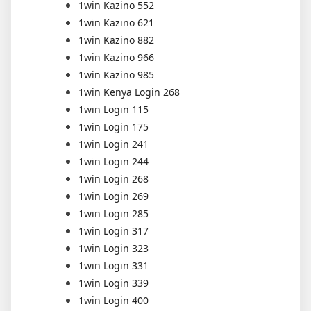
1win Kazino 552
1win Kazino 621
1win Kazino 882
1win Kazino 966
1win Kazino 985
1win Kenya Login 268
1win Login 115
1win Login 175
1win Login 241
1win Login 244
1win Login 268
1win Login 269
1win Login 285
1win Login 317
1win Login 323
1win Login 331
1win Login 339
1win Login 400