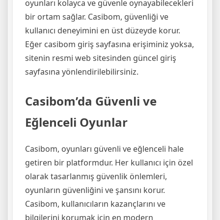
oyunları kolayca ve güvenle oynayabilecekleri
bir ortam sağlar. Casibom, güvenliği ve
kullanıcı deneyimini en üst düzeyde korur.
Eğer casibom giriş sayfasına erişiminiz yoksa,
sitenin resmi web sitesinden güncel giriş
sayfasına yönlendirilebilirsiniz.
Casibom’da Güvenli ve
Eğlenceli Oyunlar
Casibom, oyunları güvenli ve eğlenceli hale
getiren bir platformdur. Her kullanıcı için özel
olarak tasarlanmış güvenlik önlemleri,
oyunların güvenliğini ve şansını korur.
Casibom, kullanıcıların kazançlarını ve
bilgilerini korumak için en modern