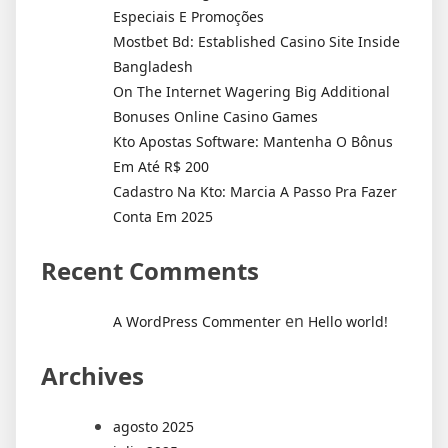
Especiais E Promoções
Mostbet Bd: Established Casino Site Inside
Bangladesh
On The Internet Wagering Big Additional
Bonuses Online Casino Games
Kto Apostas Software: Mantenha O Bônus
Em Até R$ 200
Cadastro Na Kto: Marcia A Passo Pra Fazer
Conta Em 2025
Recent Comments
en
A WordPress Commenter
Hello world!
Archives
agosto 2025