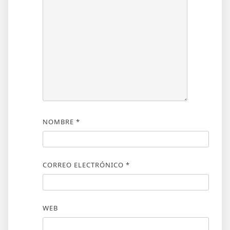
NOMBRE
*
CORREO ELECTRÓNICO
*
WEB