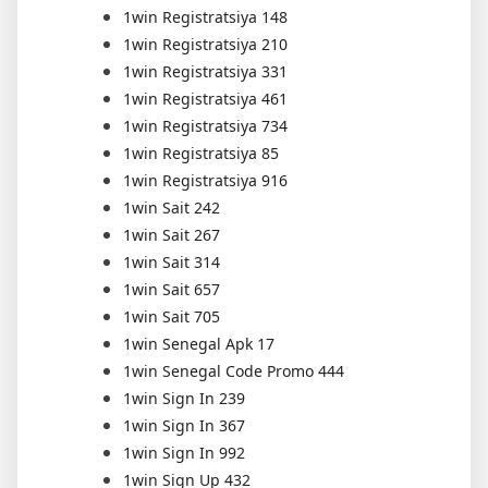
1win Registratsiya 148
1win Registratsiya 210
1win Registratsiya 331
1win Registratsiya 461
1win Registratsiya 734
1win Registratsiya 85
1win Registratsiya 916
1win Sait 242
1win Sait 267
1win Sait 314
1win Sait 657
1win Sait 705
1win Senegal Apk 17
1win Senegal Code Promo 444
1win Sign In 239
1win Sign In 367
1win Sign In 992
1win Sign Up 432