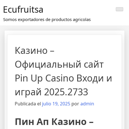
Saltar
Ecufruitsa
al
contenido
Somos exportadores de productos agricolas
Казино –
Официальный сайт
Pin Up Casino Входи и
играй 2025.2733
Publicada el
julio 19, 2025
por
admin
Пин Ап Казино –