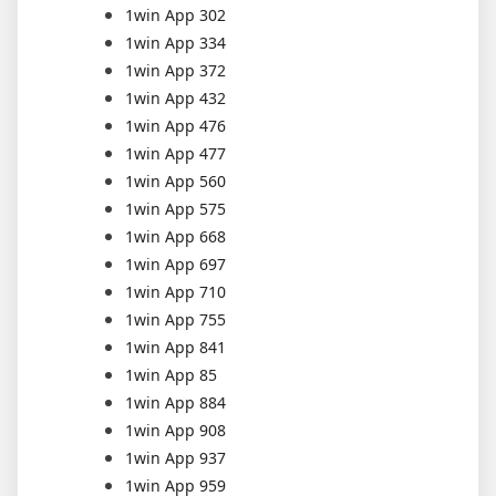
1win App 302
1win App 334
1win App 372
1win App 432
1win App 476
1win App 477
1win App 560
1win App 575
1win App 668
1win App 697
1win App 710
1win App 755
1win App 841
1win App 85
1win App 884
1win App 908
1win App 937
1win App 959