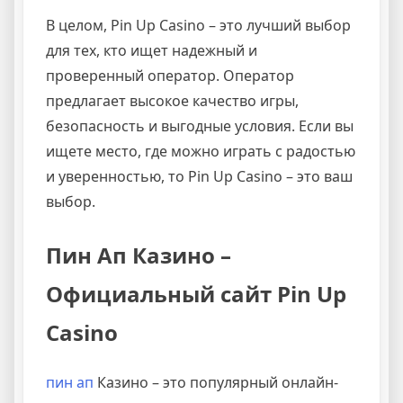
В целом, Pin Up Casino – это лучший выбор
для тех, кто ищет надежный и
проверенный оператор. Оператор
предлагает высокое качество игры,
безопасность и выгодные условия. Если вы
ищете место, где можно играть с радостью
и уверенностью, то Pin Up Casino – это ваш
выбор.
Пин Ап Казино –
Официальный сайт Pin Up
Casino
пин ап
Казино – это популярный онлайн-