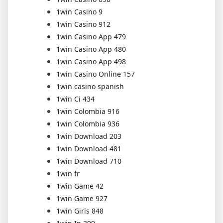
1win Casino 9
1win Casino 912
1win Casino App 479
1win Casino App 480
1win Casino App 498
1win Casino Online 157
1win casino spanish
1win Ci 434
1win Colombia 916
1win Colombia 936
1win Download 203
1win Download 481
1win Download 710
1win fr
1win Game 42
1win Game 927
1win Giris 848