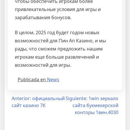
чтобы обеспечить игрокам более
привлекательные условия для игры и
зарабатывания бонусов.
В целом, 2025 год будет годом новых
возможностей для Пин Ап Казино, и мы
рады, что сможем предложить нашим
игрокам еще больше развлечений и
возможностей для игры.
Publicada en
News
Navegación
Anterior:
официальный
Siguiente:
1win зеркало
сайт казино 7К
сайта букмекерской
de
конторы 1вин.4030
entradas