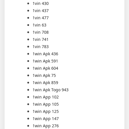
1vin 430
1vin 437
1vin 477
1vin 63
1vin 708
1vin 741
1vin 783
1win Apk 436
1win Apk 591
1win Apk 604
1win Apk 75
1win Apk 859
1win Apk Togo 943
1win App 102
1win App 105
1win App 125
1win App 147
1win App 276