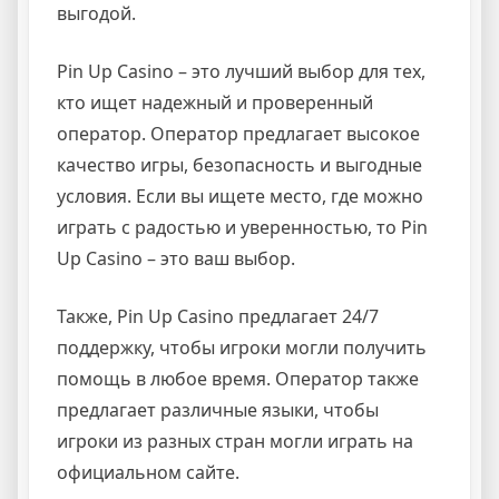
выгодой.
Pin Up Casino – это лучший выбор для тех,
кто ищет надежный и проверенный
оператор. Оператор предлагает высокое
качество игры, безопасность и выгодные
условия. Если вы ищете место, где можно
играть с радостью и уверенностью, то Pin
Up Casino – это ваш выбор.
Также, Pin Up Casino предлагает 24/7
поддержку, чтобы игроки могли получить
помощь в любое время. Оператор также
предлагает различные языки, чтобы
игроки из разных стран могли играть на
официальном сайте.