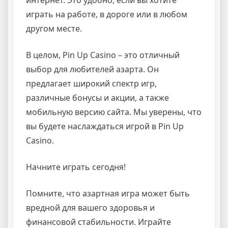
играть на работе, в дороге или в любом
другом месте.
В целом, Pin Up Casino – это отличный
выбор для любителей азарта. Он
предлагает широкий спектр игр,
различные бонусы и акции, а также
мобильную версию сайта. Мы уверены, что
вы будете наслаждаться игрой в Pin Up
Casino.
Начните играть сегодня!
Помните, что азартная игра может быть
вредной для вашего здоровья и
финансовой стабильности. Играйте