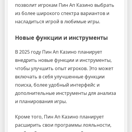
позволит игрокам Пин Ап Казино выбрать
из более широкого спектра вариантов и
насладиться игрой в любимые игры.
Новые функции и инструменты
В 2025 году Пин Ап Казино планирует
внедрить новые функции и инструменты,
чтобы улучшить опыт игроков. Это может
включать в себя улучшенные функции
поиска, более удобный интерфейс и
дополнительные инструменты для анализа
и планирования игры.
Кроме того, Пин Ап Казино планирует
расширить свои программы лояльности,