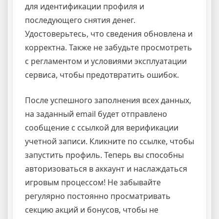
для идентификации профиля и
последующего снятия денег.
Удостоверьтесь, что сведения обновлена и
корректна. Также не забудьте просмотреть
с регламентом и условиями эксплуатации
сервиса, чтобы предотвратить ошибок.
После успешного заполнения всех данных,
на заданный email будет отправлено
сообщение с ссылкой для верификации
учетной записи. Кликните по ссылке, чтобы
запустить профиль. Теперь вы способны
авторизоваться в аккаунт и наслаждаться
игровым процессом! Не забывайте
регулярно постоянно просматривать
секцию акций и бонусов, чтобы не