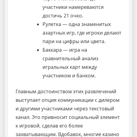
участники намереваются
достичь 21 очко.
Рулетка — одна знаменитых
азартных игр, где игроки делают
пари на цифры или цвета.
Баккара — игра на
сравнительный анализ
игральных карт между
участником и банком.
Главным достоинством этих развлечений
выступает опция коммуникации с дилером
и другими участниками через текстовый
канал. Это привносит социальный элемент
к игровой, сделав его более
захватывающим. Вдобавок, многие казино