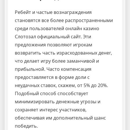
Ребейт и частые вознаграждения
становятся все более распространенными
среди пользователей онлайн казино
Cлотозал официальный сайт. Эти
предложения позволяют игрокам
возвратить часть израсходованных денег,
что делает игру более заманчивой и
прибыльной. Часто компенсация
предоставляется в форме доли с
неудачных ставок, скажем, от 5% до 20%.
Подобный способ способствует
минимизировать денежные угрозы и
сохраняет интерес участников,
обеспечивая им дополнительный шанс
победить.