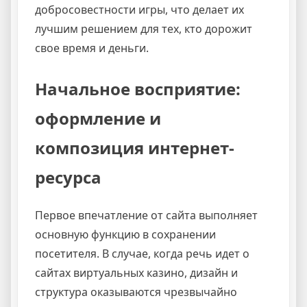
добросовестности игры, что делает их
лучшим решением для тех, кто дорожит
свое время и деньги.
Начальное восприятие:
оформление и
композиция интернет-
ресурса
Первое впечатление от сайта выполняет
основную функцию в сохранении
посетителя. В случае, когда речь идет о
сайтах виртуальных казино, дизайн и
структура оказываются чрезвычайно