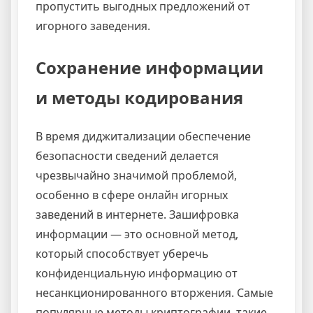
пропустить выгодных предложений от
игорного заведения.
Сохранение информации
и методы кодирования
В время диджитализации обеспечение
безопасности сведений делается
чрезвычайно значимой проблемой,
особенно в сфере онлайн игорных
заведений в интернете. Зашифровка
информации — это основной метод,
который способствует уберечь
конфиденциальную информацию от
несанкционированного вторжения. Самые
популярные методы криптографии, такие