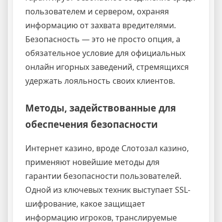
пользователем и сервером, охраняя
информацию от захвата вредителями.
Безопасность — это не просто опция, а
обязательное условие для официальных
онлайн игорных заведений, стремящихся
удержать лояльность своих клиентов.
Методы, задействованные для
обеспечения безопасности
Интернет казино, вроде Cлотозал казино,
применяют новейшие методы для
гарантии безопасности пользователей.
Одной из ключевых техник выступает SSL-
шифрование, какое защищает
информацию игроков, транслируемые