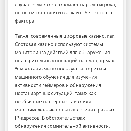
случае если хакер взломает паролю игрока,
он не сможет войти в аккаунт без второго
фактора.
Также, современные цифровые казино, как
Cлотозал казино,используют системы
мониторинга действий для обнаружения
подозрительных операций на платформах.
Эти механизмы используют алгоритмы
машинного обучения для изучения
активности геймеров и обнаружения
нестандартных ситуаций, таких как
необычные паттерны ставок или
многочисленные попытки логина с разных
IP-адресов. В обстоятельствах
обнаружения сомнительной активности,