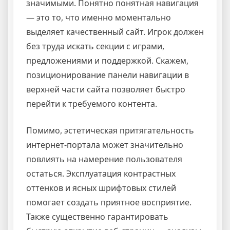
значимыми. Понятно понятная навигация
— это то, что именно моментально
выделяет качественный сайт. Игрок должен
без труда искать секции с играми,
предложениями и поддержкой. Скажем,
позиционирование панели навигации в
верхней части сайта позволяет быстро
перейти к требуемого контента.
Помимо, эстетическая притягательность
интернет-портала может значительно
повлиять на намерение пользователя
остаться. Эксплуатация контрастных
оттенков и ясных шрифтовых стилей
помогает создать приятное восприятие.
Также существенно гарантировать