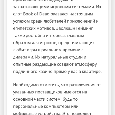
захватывающими игровыми системами. Их
слот Book of Dead оказался настоящим
успехом среди любителей приключений и
египетских мотивов. Эволюшн Гейминг
также достойна интереса, главным
образом для игроков, предпочитающих
любит игры в реальном времени с
дилерами. Их натуральные студии и
опытные раздающие создают атмосферу
подлинного казино прямо у вас в квартире.
Необходимо отметить, что развлечения от
указанных поставщиков имеются на
основной части систем, будь то
персональные компьютеры или
мобильные устройства. Это позволяет