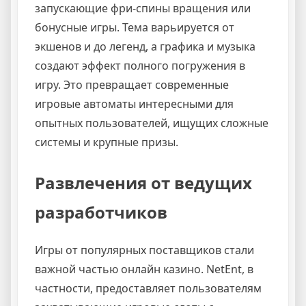
запускающие фри-спины вращения или
бонусные игры. Тема варьируется от
экшенов и до легенд, а графика и музыка
создают эффект полного погружения в
игру. Это превращает современные
игровые автоматы интересными для
опытных пользователей, ищущих сложные
системы и крупные призы.
Развлечения от ведущих
разработчиков
Игры от популярных поставщиков стали
важной частью онлайн казино. NetEnt, в
частности, предоставляет пользователям