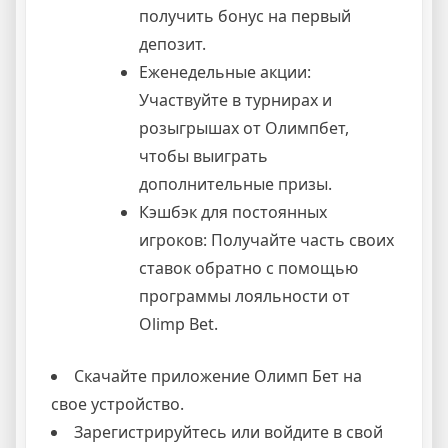
получить бонус на первый
депозит.
Еженедельные акции:
Участвуйте в турнирах и
розыгрышах от Олимпбет,
чтобы выиграть
дополнительные призы.
Кэшбэк для постоянных
игроков: Получайте часть своих
ставок обратно с помощью
программы лояльности от
Olimp Bet.
Скачайте приложение Олимп Бет на
свое устройство.
Зарегистрируйтесь или войдите в свой