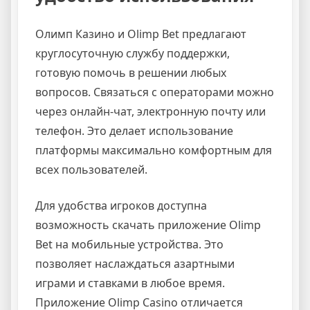
Олимп Казино и Olimp Bet предлагают
круглосуточную службу поддержки,
готовую помочь в решении любых
вопросов. Связаться с операторами можно
через онлайн-чат, электронную почту или
телефон. Это делает использование
платформы максимально комфортным для
всех пользователей.
Для удобства игроков доступна
возможность скачать приложение Olimp
Bet на мобильные устройства. Это
позволяет наслаждаться азартными
играми и ставками в любое время.
Приложение Olimp Casino отличается