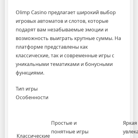
Olimp Casino предлагает широкий выбор
игровых автоматов и слотов, которые
подарят вам незабываемые эмоции и
возможность выиграть крупные суммы. На
платформе представлены как
классические, так и современные игры с
уникальными тематиками и бонусными
функциями.
Тип игры
Особенности
Простые и
Яркая
понятные игры
увлек
Классические