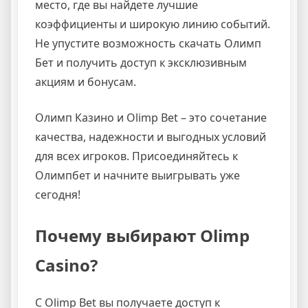
место, где вы найдете лучшие
коэффициенты и широкую линию событий.
Не упустите возможность скачать Олимп
Бет и получить доступ к эксклюзивным
акциям и бонусам.
Олимп Казино и Olimp Bet – это сочетание
качества, надежности и выгодных условий
для всех игроков. Присоединяйтесь к
Олимпбет и начните выигрывать уже
сегодня!
Почему выбирают Olimp
Casino?
С Olimp Bet вы получаете доступ к