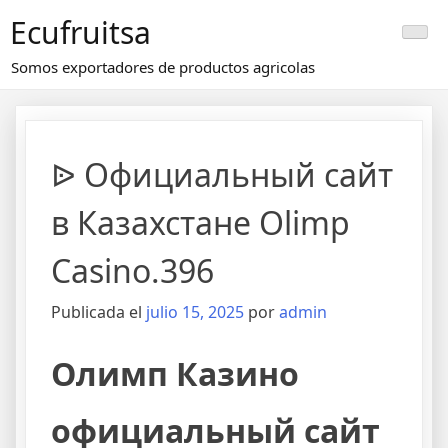
Saltar
Ecufruitsa
al
contenido
Somos exportadores de productos agricolas
ᐉ Официальный сайт
в Казахстане Olimp
Casino.396
Publicada el
julio 15, 2025
por
admin
Олимп Казино
официальный сайт