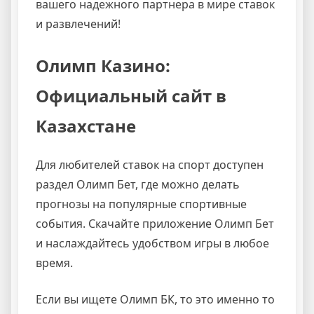
вашего надежного партнера в мире ставок
и развлечений!
Олимп Казино:
Официальный сайт в
Казахстане
Для любителей ставок на спорт доступен
раздел Олимп Бет, где можно делать
прогнозы на популярные спортивные
события. Скачайте приложение Олимп Бет
и наслаждайтесь удобством игры в любое
время.
Если вы ищете Олимп БК, то это именно то