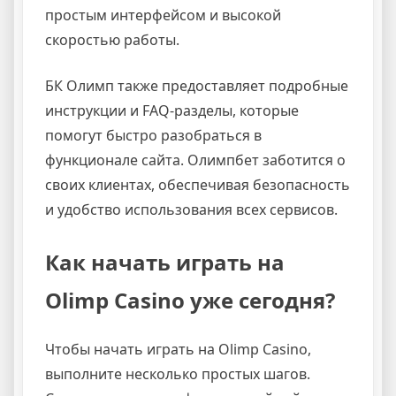
простым интерфейсом и высокой
скоростью работы.
БК Олимп также предоставляет подробные
инструкции и FAQ-разделы, которые
помогут быстро разобраться в
функционале сайта. Олимпбет заботится о
своих клиентах, обеспечивая безопасность
и удобство использования всех сервисов.
Как начать играть на
Olimp Casino уже сегодня?
Чтобы начать играть на Olimp Casino,
выполните несколько простых шагов.