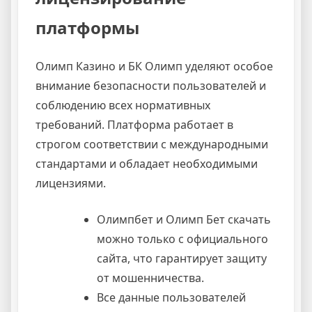
платформы
Олимп Казино и БК Олимп уделяют особое
внимание безопасности пользователей и
соблюдению всех нормативных
требований. Платформа работает в
строгом соответствии с международными
стандартами и обладает необходимыми
лицензиями.
Олимпбет и Олимп Бет скачать
можно только с официального
сайта, что гарантирует защиту
от мошенничества.
Все данные пользователей