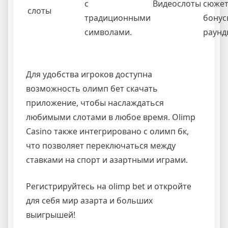
с
Видеослоты
сюжет
слоты
традиционными
бонус
символами.
раунд
Для удобства игроков доступна
возможность олимп бет скачать
приложение, чтобы наслаждаться
любимыми слотами в любое время. Olimp
Casino также интегрировано с олимп бк,
что позволяет переключаться между
ставками на спорт и азартными играми.
Регистрируйтесь на olimp bet и откройте
для себя мир азарта и больших
выигрышей!