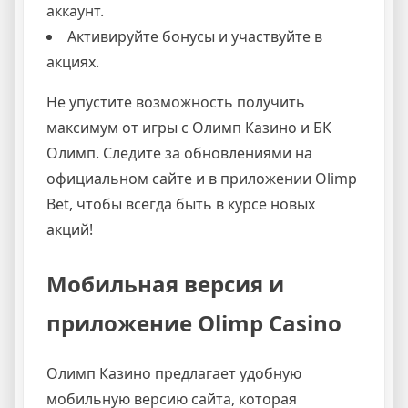
аккаунт.
Активируйте бонусы и участвуйте в
акциях.
Не упустите возможность получить
максимум от игры с Олимп Казино и БК
Олимп. Следите за обновлениями на
официальном сайте и в приложении Olimp
Bet, чтобы всегда быть в курсе новых
акций!
Мобильная версия и
приложение Olimp Casino
Олимп Казино предлагает удобную
мобильную версию сайта, которая