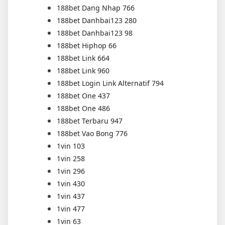
188bet Dang Nhap 766
188bet Danhbai123 280
188bet Danhbai123 98
188bet Hiphop 66
188bet Link 664
188bet Link 960
188bet Login Link Alternatif 794
188bet One 437
188bet One 486
188bet Terbaru 947
188bet Vao Bong 776
1vin 103
1vin 258
1vin 296
1vin 430
1vin 437
1vin 477
1vin 63