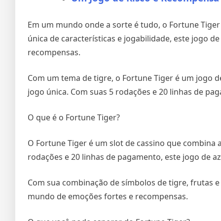
Em um mundo onde a sorte é tudo, o Fortune Tiger
única de características e jogabilidade, este jogo 
recompensas.
Com um tema de tigre, o Fortune Tiger é um jogo d
jogo única. Com suas 5 rodações e 20 linhas de pa
O que é o Fortune Tiger?
O Fortune Tiger é um slot de cassino que combina 
rodações e 20 linhas de pagamento, este jogo de a
Com sua combinação de símbolos de tigre, frutas e
mundo de emoções fortes e recompensas.