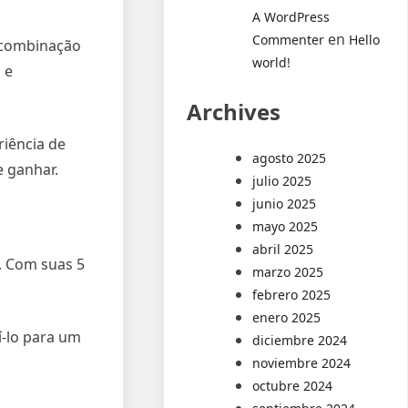
A WordPress
en
Commenter
Hello
a combinação
world!
 e
Archives
riência de
agosto 2025
e ganhar.
julio 2025
junio 2025
mayo 2025
abril 2025
. Com suas 5
marzo 2025
febrero 2025
enero 2025
í-lo para um
diciembre 2024
noviembre 2024
octubre 2024