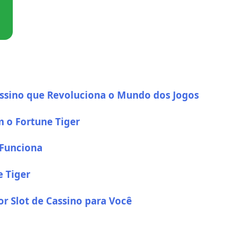
assino que Revoluciona o Mundo dos Jogos
 o Fortune Tiger
 Funciona
e Tiger
or Slot de Cassino para Você