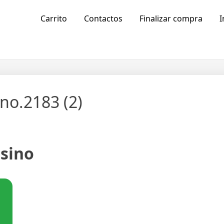
Carrito
Contactos
Finalizar compra
I
ino.2183 (2)
ssino