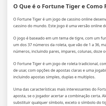
O Que é o Fortune Tiger e Como
O Fortune Tiger é um jogo de cassino online desenv
cassino do mundo. Este jogo é uma versão online do
O jogo é baseado em um tema de tigre, com um fund
um dos 37 números da roleta, que vão de 1 a 36, m
números, incluindo pares, impares, colunas, doze o
O Fortune Tiger é um jogo de roleta tradicional, c
de usar, com opções de apostas claras e uma jogabi
incluindo apostas simples, duplas e multiplos.
Uma das características mais interessantes do Fort
aposta, se o jogador acertar a combinação certa. A
substituir qualquer símbolo, exceto o símbolo do ti