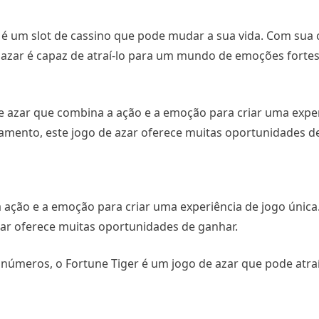
 é um slot de cassino que pode mudar a sua vida. Com su
de azar é capaz de atraí-lo para um mundo de emoções fortes
e azar que combina a ação e a emoção para criar uma expe
gamento, este jogo de azar oferece muitas oportunidades d
a ação e a emoção para criar uma experiência de jogo única
zar oferece muitas oportunidades de ganhar.
 números, o Fortune Tiger é um jogo de azar que pode atra