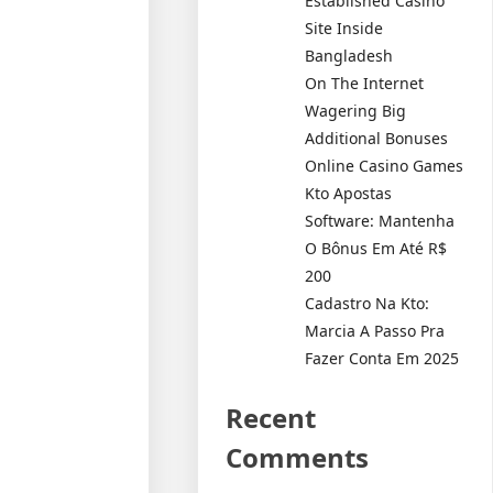
Established Casino
Site Inside
Bangladesh
On The Internet
Wagering Big
Additional Bonuses
Online Casino Games
Kto Apostas
Software: Mantenha
O Bônus Em Até R$
200
Cadastro Na Kto:
Marcia A Passo Pra
Fazer Conta Em 2025
Recent
Comments