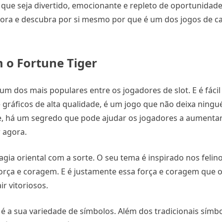
 que seja divertido, emocionante e repleto de oportunidad
agora e descubra por si mesmo por que é um dos jogos de c
 o Fortune Tiger
um dos mais populares entre os jogadores de slot. E é fáci
 gráficos de alta qualidade, é um jogo que não deixa ning
cie, há um segredo que pode ajudar os jogadores a aumenta
 agora.
gia oriental com a sorte. O seu tema é inspirado nos felin
força e coragem. E é justamente essa força e coragem que 
r vitoriosos.
 é a sua variedade de símbolos. Além dos tradicionais símbo