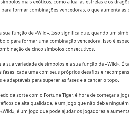
símbolos mais exóticos, como a lua, as estrelas e os dragõ
os para formar combinações vencedoras, o que aumenta as 
a sua função de «Wild». Isso significa que, quando um símb
ímbolo para formar uma combinação vencedora. Isso é espec
ombinação de cinco símbolos consecutivos.
 a sua variedade de símbolos e a sua função de «Wild». É
ias fases, cada uma com seus próprios desafios e recompens
s e adaptáveis para superar as fases e alcançar o topo.
redo da sorte com o Fortune Tiger, é hora de começar a jog
ficos de alta qualidade, é um jogo que não deixa ninguém i
 «Wild», é um jogo que pode ajudar os jogadores a aument